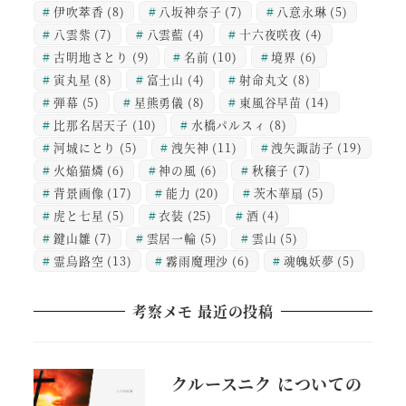
伊吹萃香
(8)
八坂神奈子
(7)
八意永琳
(5)
八雲紫
(7)
八雲藍
(4)
十六夜咲夜
(4)
古明地さとり
(9)
名前
(10)
境界
(6)
寅丸星
(8)
富士山
(4)
射命丸文
(8)
弾幕
(5)
星熊勇儀
(8)
東風谷早苗
(14)
比那名居天子
(10)
水橋パルスィ
(8)
河城にとり
(5)
洩矢神
(11)
洩矢諏訪子
(19)
火焔猫燐
(6)
神の風
(6)
秋穣子
(7)
背景画像
(17)
能力
(20)
茨木華扇
(5)
虎と七星
(5)
衣装
(25)
酒
(4)
鍵山雛
(7)
雲居一輪
(5)
雲山
(5)
霊烏路空
(13)
霧雨魔理沙
(6)
魂魄妖夢
(5)
考察メモ 最近の投稿
クルースニク についての