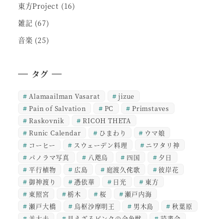
東方Project
(16)
雑記
(67)
音楽
(25)
タグ
Alamaailman Vasarat
jizue
Pain of Salvation
PC
Primstaves
Raskovnik
RICOH THETA
Runic Calendar
ひまわり
ウマ娘
コーヒー
スウェーデン料理
ニワタリ神
パノラマ写真
八咫烏
四国
夕日
平行植物
広島
庭渡久侘歌
彼岸花
御神渡り
憑依華
日光
東方
東照宮
栃木
桜
瀬戸内海
瀬戸大橋
烏枢沙摩明王
男木島
秋葉原
羊太夫
見えざるピンクの全角獣
読書会