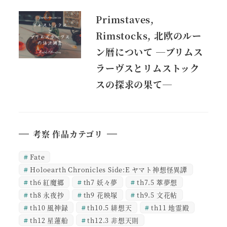
Primstaves,
Rimstocks, 北欧のルー
ン暦について ―ブリムス
ラーヴスとリムストック
スの探求の果て―
考察 作品カテゴリ
Fate
Holoearth Chronicles Side:E ヤマト神想怪異譚
th6 紅魔郷
th7 妖々夢
th7.5 萃夢想
th8 永夜抄
th9 花映塚
th9.5 文花帖
th10 風神録
th10.5 緋想天
th11 地霊殿
th12 星蓮船
th12.3 非想天則