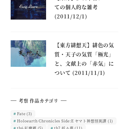
ての個人的な雑考
(2011/12/1)
【東方緋想天】緋色の気
質・天子の気質「極光」
と、文献上の「赤気」に
ついて (2011/11/1)
考察 作品カテゴリ
Fate
(3)
Holoearth Chronicles Side:E ヤマト神想怪異譚
(1)
th6 紅魔郷
(5)
th7 妖々夢
(11)