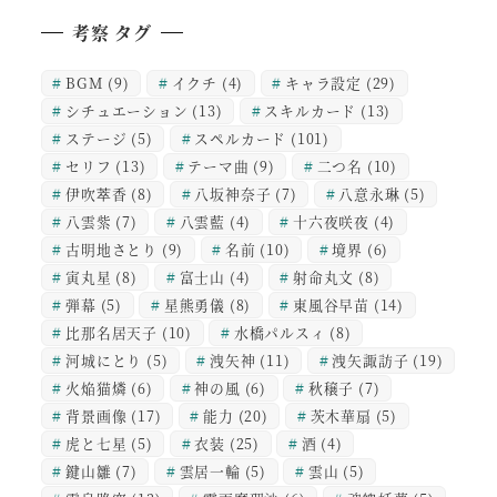
考察 タグ
BGM
(9)
イクチ
(4)
キャラ設定
(29)
シチュエーション
(13)
スキルカード
(13)
ステージ
(5)
スペルカード
(101)
セリフ
(13)
テーマ曲
(9)
二つ名
(10)
伊吹萃香
(8)
八坂神奈子
(7)
八意永琳
(5)
八雲紫
(7)
八雲藍
(4)
十六夜咲夜
(4)
古明地さとり
(9)
名前
(10)
境界
(6)
寅丸星
(8)
富士山
(4)
射命丸文
(8)
弾幕
(5)
星熊勇儀
(8)
東風谷早苗
(14)
比那名居天子
(10)
水橋パルスィ
(8)
河城にとり
(5)
洩矢神
(11)
洩矢諏訪子
(19)
火焔猫燐
(6)
神の風
(6)
秋穣子
(7)
背景画像
(17)
能力
(20)
茨木華扇
(5)
虎と七星
(5)
衣装
(25)
酒
(4)
鍵山雛
(7)
雲居一輪
(5)
雲山
(5)