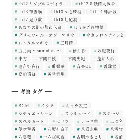
th12.5 ダブルスポイラー
th12.8 妖精大戦争
th13 神霊廟
th13.5 心綺楼
th14 輝針城
th17 鬼形獣
th18 虹龍洞
あなたの街の都市伝鬼
ほうかご百物語
グリモワール・オブ・マリサ
サガフロンティア2
レンタルマギカ
三月精
五月雨 ～samidare～
儚月抄
妖魔夜行
東方
求聞口授
求聞史紀
蓬莱人形
蓮台野夜行
酔蝶華
音楽CD
香霖堂
鳥船遺跡
黄昏酒場
考察 タグ
BGM
イクチ
キャラ設定
シチュエーション
スキルカード
ステージ
スペルカード
セリフ
テーマ曲
二つ名
伊吹萃香
八坂神奈子
八意永琳
八雲紫
八雲藍
十六夜咲夜
古明地さとり
名前