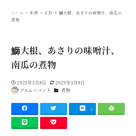
Ewig Leere
ホーム
料理
煮物
鰤大根、あさりの味噌汁、南瓜の
MENU
煮物
鰤大根、あさりの味噌汁、
南瓜の煮物
2025年3月8日
2025年3月9日
投稿日
更新日
調理種別
アルム＝バンド
煮物
著
者
-
-
0
-