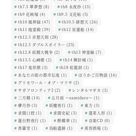
th7.5 萃夢想
(8)
th8 永夜抄
(13)
th9 花映塚
(4)
th9.5 文花帖
(5)
th10 風神録
(47)
th10.5 緋想天
(26)
th11 地霊殿
(39)
th12 星蓮船
(14)
th12.3 非想天則
(28)
th12.5 ダブルスポイラー
(25)
th12.8 妖精大戦争
(2)
th13 神霊廟
(7)
th13.5 心綺楼
(2)
th14 輝針城
(1)
th17 鬼形獣
(3)
th18 虹龍洞
(1)
あなたの街の都市伝鬼
(1)
ほうかご百物語
(16)
グリモワール・オブ・マリサ
(2)
サガフロンティア2
(2)
レンタルマギカ
(1)
三月精
(14)
五月雨 ～samidare～
(1)
儚月抄
(3)
妖魔夜行
(1)
東方
(3)
求聞口授
(1)
求聞史紀
(3)
蓬莱人形
(1)
蓮台野夜行
(1)
酔蝶華
(1)
音楽CD
(0)
香霖堂
(1)
鳥船遺跡
(1)
黄昏酒場
(1)