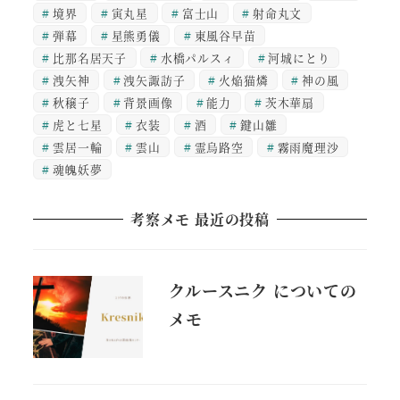
境界
寅丸星
富士山
射命丸文
弾幕
星熊勇儀
東風谷早苗
比那名居天子
水橋パルスィ
河城にとり
洩矢神
洩矢諏訪子
火焔猫燐
神の風
秋穣子
背景画像
能力
茨木華扇
虎と七星
衣装
酒
鍵山雛
雲居一輪
雲山
霊烏路空
霧雨魔理沙
魂魄妖夢
考察メモ 最近の投稿
クルースニク についての
メモ