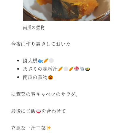
南瓜の煮物
今夜は作り置きしておいた
鰤大根
あさりの味噌汁
南瓜の煮物
に惣菜の春キャベツのサラダ、
最後にご飯
を合わせて
立派な一汁三菜