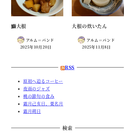
鰤大根
大根の炊いたん
アルム＝バンド
アルム＝バンド
2025年10月20日
2025年11月8日
RSS
原初へ迫るコーヒー
夜雨のジャズ
桃の節句の食み
霜月己亥日、栗名月
霜月朔日
検索