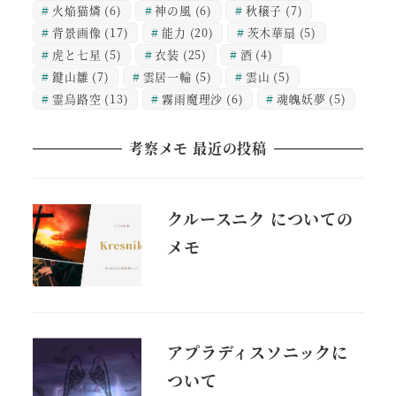
火焔猫燐
(6)
神の風
(6)
秋穣子
(7)
背景画像
(17)
能力
(20)
茨木華扇
(5)
虎と七星
(5)
衣装
(25)
酒
(4)
鍵山雛
(7)
雲居一輪
(5)
雲山
(5)
霊烏路空
(13)
霧雨魔理沙
(6)
魂魄妖夢
(5)
考察メモ 最近の投稿
クルースニク についての
メモ
アプラディスソニックに
ついて