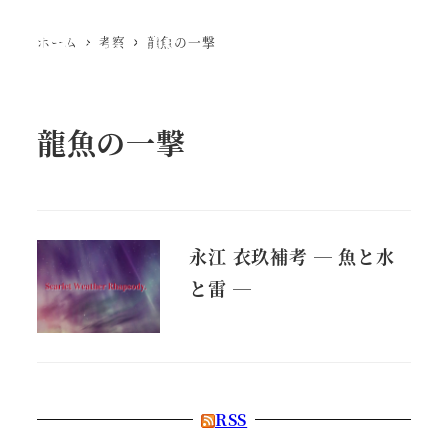
Ewig Leere
ホーム
考察
龍魚の一撃
MENU
龍魚の一撃
永江 衣玖補考 ― 魚と水
と雷 ―
RSS