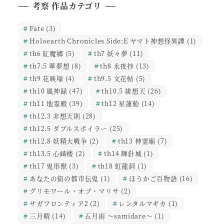
考察 作品カテゴリ
Fate
(3)
Holoearth Chronicles Side:E ヤマト神想怪異譚
(1)
th6 紅魔郷
(5)
th7 妖々夢
(11)
th7.5 萃夢想
(8)
th8 永夜抄
(13)
th9 花映塚
(4)
th9.5 文花帖
(5)
th10 風神録
(47)
th10.5 緋想天
(26)
th11 地霊殿
(39)
th12 星蓮船
(14)
th12.3 非想天則
(28)
th12.5 ダブルスポイラー
(25)
th12.8 妖精大戦争
(2)
th13 神霊廟
(7)
th13.5 心綺楼
(2)
th14 輝針城
(1)
th17 鬼形獣
(3)
th18 虹龍洞
(1)
あなたの街の都市伝鬼
(1)
ほうかご百物語
(16)
グリモワール・オブ・マリサ
(2)
サガフロンティア2
(2)
レンタルマギカ
(1)
三月精
(14)
五月雨 ～samidare～
(1)