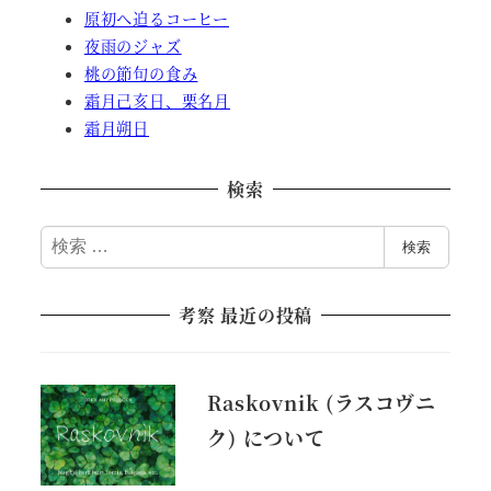
原初へ迫るコーヒー
夜雨のジャズ
桃の節句の食み
霜月己亥日、栗名月
霜月朔日
検索
検
検索
索
考察 最近の投稿
Raskovnik (ラスコヴニ
ク) について