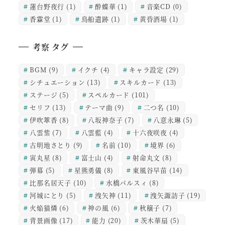
蓮台野夜行
(1)
酔蝶華
(1)
音楽CD
(0)
香霖堂
(1)
鳥船遺跡
(1)
黄昏酒場
(1)
考察 タグ
BGM
(9)
イクチ
(4)
キャラ設定
(29)
シチュエーション
(13)
スキルカード
(13)
ステージ
(5)
スペルカード
(101)
セリフ
(13)
テーマ曲
(9)
二つ名
(10)
伊吹萃香
(8)
八坂神奈子
(7)
八意永琳
(5)
八雲紫
(7)
八雲藍
(4)
十六夜咲夜
(4)
古明地さとり
(9)
名前
(10)
境界
(6)
寅丸星
(8)
富士山
(4)
射命丸文
(8)
弾幕
(5)
星熊勇儀
(8)
東風谷早苗
(14)
比那名居天子
(10)
水橋パルスィ
(8)
河城にとり
(5)
洩矢神
(11)
洩矢諏訪子
(19)
火焔猫燐
(6)
神の風
(6)
秋穣子
(7)
背景画像
(17)
能力
(20)
茨木華扇
(5)