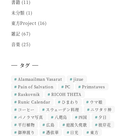
書籍
(11)
未分類
(1)
東方Project
(16)
雑記
(67)
音楽
(25)
タグ
Alamaailman Vasarat
jizue
Pain of Salvation
PC
Primstaves
Raskovnik
RICOH THETA
Runic Calendar
ひまわり
ウマ娘
コーヒー
スウェーデン料理
ニワタリ神
パノラマ写真
八咫烏
四国
夕日
平行植物
広島
庭渡久侘歌
彼岸花
御神渡り
憑依華
日光
東方