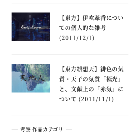
【東方】伊吹萃香につい
ての個人的な雑考
(2011/12/1)
【東方緋想天】緋色の気
質・天子の気質「極光」
と、文献上の「赤気」に
ついて (2011/11/1)
考察 作品カテゴリ