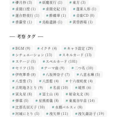
儚月抄
(3)
妖魔夜行
(1)
東方
(3)
求聞口授
(1)
求聞史紀
(3)
蓬莱人形
(1)
蓮台野夜行
(1)
酔蝶華
(1)
音楽CD
(0)
香霖堂
(1)
鳥船遺跡
(1)
黄昏酒場
(1)
考察 タグ
BGM
(9)
イクチ
(4)
キャラ設定
(29)
シチュエーション
(13)
スキルカード
(13)
ステージ
(5)
スペルカード
(101)
セリフ
(13)
テーマ曲
(9)
二つ名
(10)
伊吹萃香
(8)
八坂神奈子
(7)
八意永琳
(5)
八雲紫
(7)
八雲藍
(4)
十六夜咲夜
(4)
古明地さとり
(9)
名前
(10)
境界
(6)
寅丸星
(8)
富士山
(4)
射命丸文
(8)
弾幕
(5)
星熊勇儀
(8)
東風谷早苗
(14)
比那名居天子
(10)
水橋パルスィ
(8)
河城にとり
(5)
洩矢神
(11)
洩矢諏訪子
(19)