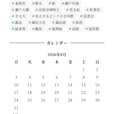
東照宮
栃木
桜
瀬戸内海
瀬戸大橋
烏枢沙摩明王
男木島
秋葉原
羊太夫
見えざるピンクの全角獣
読書会
諏訪
諏訪大社
諏訪湖
鉄塔
録事尊
離島
風神録
高崎
鬼形獣
カレンダー
2026年8月
月
火
水
木
金
土
日
1
2
3
4
5
6
7
8
9
10
11
12
13
14
15
16
17
18
19
20
21
22
23
24
25
26
27
28
29
30
31