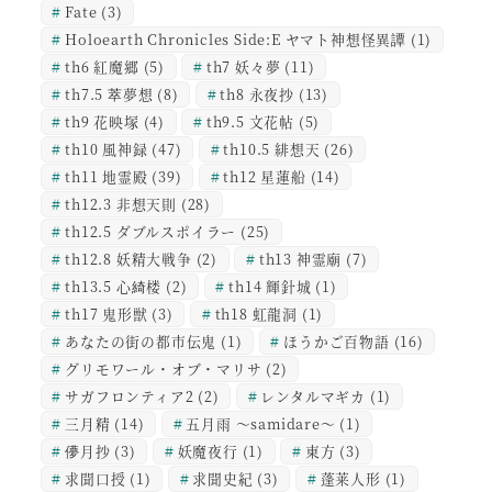
Fate
(3)
Holoearth Chronicles Side:E ヤマト神想怪異譚
(1)
th6 紅魔郷
(5)
th7 妖々夢
(11)
th7.5 萃夢想
(8)
th8 永夜抄
(13)
th9 花映塚
(4)
th9.5 文花帖
(5)
th10 風神録
(47)
th10.5 緋想天
(26)
th11 地霊殿
(39)
th12 星蓮船
(14)
th12.3 非想天則
(28)
th12.5 ダブルスポイラー
(25)
th12.8 妖精大戦争
(2)
th13 神霊廟
(7)
th13.5 心綺楼
(2)
th14 輝針城
(1)
th17 鬼形獣
(3)
th18 虹龍洞
(1)
あなたの街の都市伝鬼
(1)
ほうかご百物語
(16)
グリモワール・オブ・マリサ
(2)
サガフロンティア2
(2)
レンタルマギカ
(1)
三月精
(14)
五月雨 ～samidare～
(1)
儚月抄
(3)
妖魔夜行
(1)
東方
(3)
求聞口授
(1)
求聞史紀
(3)
蓬莱人形
(1)