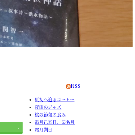
RSS
原初へ迫るコーヒー
夜雨のジャズ
桃の節句の食み
霜月己亥日、栗名月
-
霜月朔日