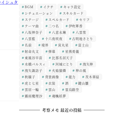
やイシュタ
BGM
イクチ
キャラ設定
シチュエーション
スキルカード
ステージ
スペルカード
セリフ
テーマ曲
二つ名
伊吹萃香
八坂神奈子
八意永琳
八雲紫
八雲藍
十六夜咲夜
古明地さとり
名前
境界
寅丸星
富士山
射命丸文
弾幕
星熊勇儀
東風谷早苗
比那名居天子
水橋パルスィ
河城にとり
洩矢神
洩矢諏訪子
火焔猫燐
神の風
秋穣子
背景画像
能力
茨木華扇
虎と七星
衣装
酒
鍵山雛
雲居一輪
雲山
霊烏路空
霧雨魔理沙
魂魄妖夢
考察メモ 最近の投稿