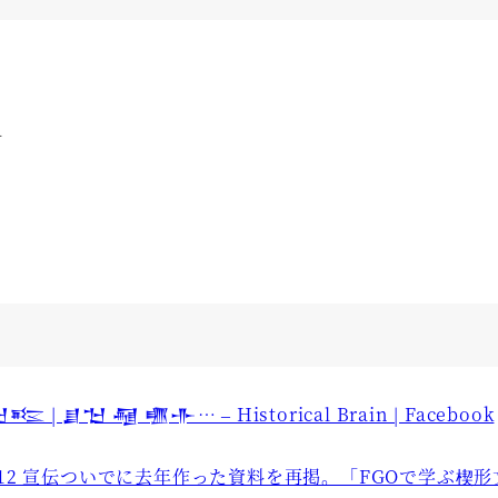
。
a
𒈠𒌈 | 𒋗𒈠 𒆷 𒍠𒋥… – Historical Brain | Facebook
t2012 宣伝ついでに去年作った資料を再掲。「FGOで学ぶ楔