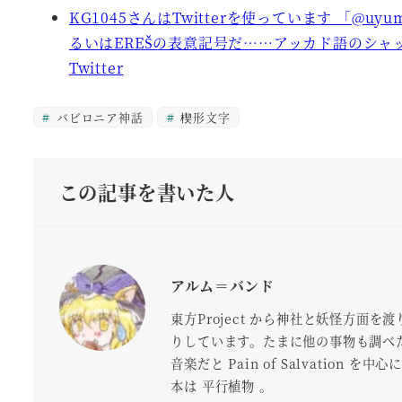
KG1045さんはTwitterを使っています 「@uy
るいはEREŠの表意記号だ……アッカド語のシャ
Twitter
バビロニア神話
楔形文字
この記事を書いた人
アルム＝バンド
東方Project から神社と妖怪方
りしています。たまに他の事物も調べ
音楽だと Pain of Salvation 
本は 平行植物 。