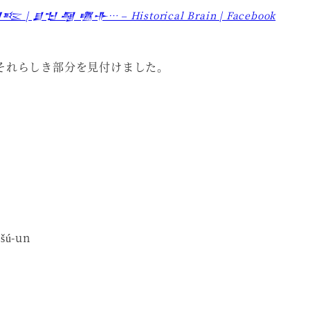
𒌈 | 𒋗𒈠 𒆷 𒍠𒋥… – Historical Brain | Facebook
それらしき部分を見付けました。
-šú-un