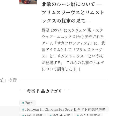
北欧のルーン暦について ―
ブリムスラーヴスとリムスト
ックスの探求の果て―
概要 1999年にスクウェア(現・スク
ウェア・エニックス)から発売された
ゲーム『サガフロンティア2』に、武
器アイテムとして「ブリムスラーヴ
ス」と「リムストックス」という杖
が登場する。 これらの名前の元ネタ
について調査した […]
ish)」の音
考察 作品カテゴリ
Fate
Holoearth Chronicles Side:E ヤマト神想怪異譚
th6 紅魔郷
th7 妖々夢
th7.5 萃夢想