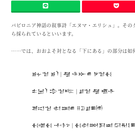
バビロニア神話の叙事詩「エヌマ・エリシュ」。その
ら採られているといいます。
……では、おおよそ対となる「下にある」の部分は如
𒂊𒉡𒈠 𒂊𒇺 | 𒆷 𒈾𒁍𒌑 𒃻𒈠𒈬
𒉺𒅁𒇺 𒄠𒈠𒌈 | 𒋗𒈠 𒆷 𒍠𒋥
𒍪𒀊𒈠 𒊕𒌅𒌑 𒍝𒊒𒋗𒌦
𒈬𒌝𒈬 𒋾𒊩𒆳 | 𒈬𒀠𒇷𒁕𒀜 𒁶𒊑