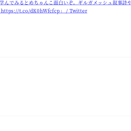
学んでみるとめちゃんこ面白いぞ。ギルガメッシュ叙事詩
t.co/dK0hWfcfcp」 / Twitter