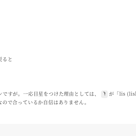
戻ると
ンですが。一応目星をつけた理由としては、
が「lis (l
𒇺
なので合っているか自信はありません。