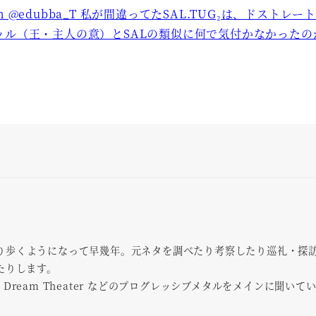
um @edubba_T 私が間違ってたSAL.TUG₂は、ドストレー
ッル（王・主人の意）とSALの類似に何で気付かなかったのか
面を渡り歩くようになって早幾年。元ネタを調べたり考察したり巡礼・探
たりします。
を中心に Dream Theater などのプログレッシブメタルをメインに聞いて