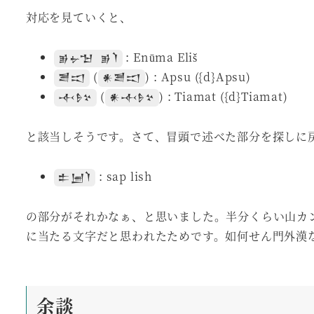
対応を見ていくと、
: Enūma Eliš
𒂊𒉡𒈠 𒂊𒇺
(
) : Apsu ({d}Apsu)
𒍪𒀊
𒀭𒍪𒀊
(
) : Tiamat ({d}Tiamat)
𒋾𒊩𒆳
𒀭𒋾𒊩𒆳
と該当しそうです。さて、冒頭で述べた部分を探しに
: sap lish
𒉺𒅁𒇺
の部分がそれかなぁ、と思いました。半分くらい山カ
に当たる文字だと思われたためです。如何せん門外漢
余談