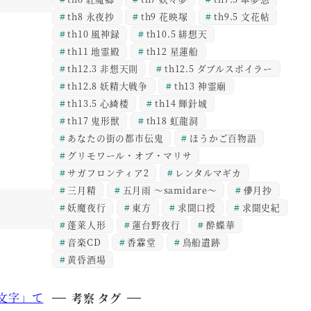
th8 永夜抄
th9 花映塚
th9.5 文花帖
th10 風神録
th10.5 緋想天
th11 地霊殿
th12 星蓮船
th12.3 非想天則
th12.5 ダブルスポイラー
th12.8 妖精大戦争
th13 神霊廟
th13.5 心綺楼
th14 輝針城
th17 鬼形獣
th18 虹龍洞
あなたの街の都市伝鬼
ほうかご百物語
グリモワール・オブ・マリサ
サガフロンティア2
レンタルマギカ
三月精
五月雨 ～samidare～
儚月抄
妖魔夜行
東方
求聞口授
求聞史紀
蓬莱人形
蓮台野夜行
酔蝶華
音楽CD
香霖堂
鳥船遺跡
黄昏酒場
形文字」て
考察 タグ