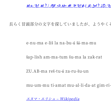
𒂊𒉡𒈠 𒂊𒇺 | 𒆷 𒈾𒁍𒌑 𒃻𒈠𒈬 𒉺𒅁𒇺 𒄠
長らく冒頭部分の文字を探していましたが、ようやく
e-nu-ma e-liš la na-bu-ú šá-ma-mu
šap-lish am-ma-tum šu-ma la zak-rat
ZU.AB-ma reš-tu-ú za-ru-šu-un
mu-um-mu ti-amat mu-al-li-da-at gim-ri
エヌマ・エリシュ – Wikipedia