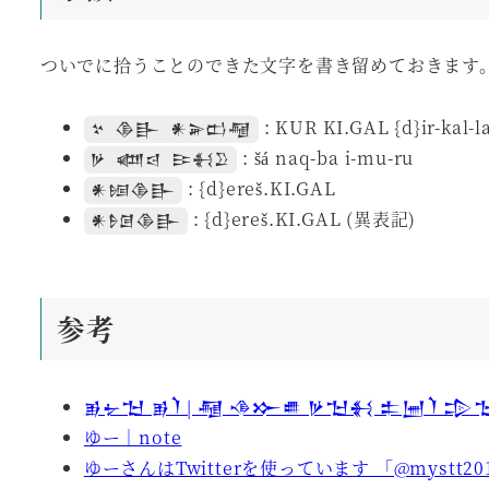
ついでに拾うことのできた文字を書き留めておきます
: KUR KI.GAL {d}ir-kal-l
𒆳 𒆠𒃲 𒀭𒅕𒆗𒆷
: šá naq-ba i-mu-ru
𒃻 𒅘𒁀 𒄿𒈬𒊒
: {d}ereš.KI.GAL
𒀭𒎏𒆠𒃲
: {d}ereš.KI.GAL (異表記)
𒀭𒊩𒌆𒆠𒃲
参考
𒂊𒉡𒈠 𒂊𒇺 | 𒆷 𒈾𒁍𒌑 𒃻𒈠𒈬 𒉺𒅁𒇺 𒄠
ゆー｜note
ゆーさんはTwitterを使っています 「@myst