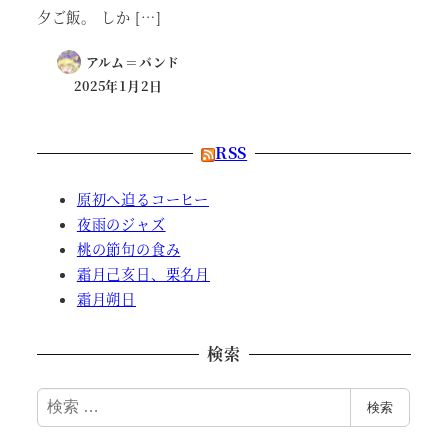
夕ご飯。 しか […]
アルム＝バンド
2025年1月2日
RSS
原初へ迫るコーヒー
夜雨のジャズ
桃の節句の食み
霜月己亥日、栗名月
霜月朔日
検索
検
検索
索