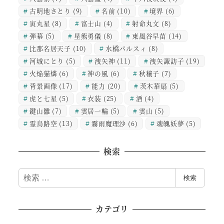
古明地さとり
(9)
名前
(10)
境界
(6)
寅丸星
(8)
富士山
(4)
射命丸文
(8)
弾幕
(5)
星熊勇儀
(8)
東風谷早苗
(14)
比那名居天子
(10)
水橋パルスィ
(8)
河城にとり
(5)
洩矢神
(11)
洩矢諏訪子
(19)
火焔猫燐
(6)
神の風
(6)
秋穣子
(7)
背景画像
(17)
能力
(20)
茨木華扇
(5)
虎と七星
(5)
衣装
(25)
酒
(4)
鍵山雛
(7)
雲居一輪
(5)
雲山
(5)
霊烏路空
(13)
霧雨魔理沙
(6)
魂魄妖夢
(5)
検索
検
検索
索
カテゴリ