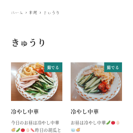
Ewig Leere
ホーム
料理
きゅうり
MENU
きゅうり
茹でる
茹でる
冷やし中華
冷やし中華
今日のお昼は冷やし中華
お昼は冷やし中華
昨日の胡瓜と