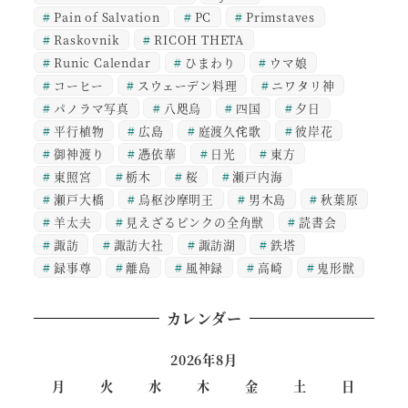
Pain of Salvation
PC
Primstaves
Raskovnik
RICOH THETA
Runic Calendar
ひまわり
ウマ娘
コーヒー
スウェーデン料理
ニワタリ神
パノラマ写真
八咫烏
四国
夕日
平行植物
広島
庭渡久侘歌
彼岸花
御神渡り
憑依華
日光
東方
東照宮
栃木
桜
瀬戸内海
瀬戸大橋
烏枢沙摩明王
男木島
秋葉原
羊太夫
見えざるピンクの全角獣
読書会
諏訪
諏訪大社
諏訪湖
鉄塔
録事尊
離島
風神録
高崎
鬼形獣
カレンダー
2026年8月
月
火
水
木
金
土
日