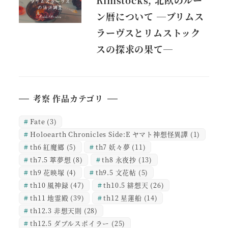
ン暦について ―ブリムス
ラーヴスとリムストック
スの探求の果て―
考察 作品カテゴリ
Fate
(3)
Holoearth Chronicles Side:E ヤマト神想怪異譚
(1)
th6 紅魔郷
(5)
th7 妖々夢
(11)
th7.5 萃夢想
(8)
th8 永夜抄
(13)
th9 花映塚
(4)
th9.5 文花帖
(5)
th10 風神録
(47)
th10.5 緋想天
(26)
th11 地霊殿
(39)
th12 星蓮船
(14)
th12.3 非想天則
(28)
th12.5 ダブルスポイラー
(25)