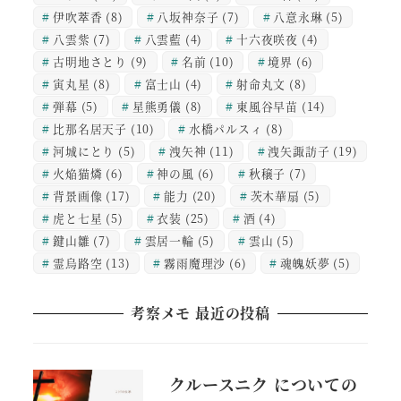
伊吹萃香
(8)
八坂神奈子
(7)
八意永琳
(5)
八雲紫
(7)
八雲藍
(4)
十六夜咲夜
(4)
古明地さとり
(9)
名前
(10)
境界
(6)
寅丸星
(8)
富士山
(4)
射命丸文
(8)
弾幕
(5)
星熊勇儀
(8)
東風谷早苗
(14)
比那名居天子
(10)
水橋パルスィ
(8)
河城にとり
(5)
洩矢神
(11)
洩矢諏訪子
(19)
火焔猫燐
(6)
神の風
(6)
秋穣子
(7)
背景画像
(17)
能力
(20)
茨木華扇
(5)
虎と七星
(5)
衣装
(25)
酒
(4)
鍵山雛
(7)
雲居一輪
(5)
雲山
(5)
霊烏路空
(13)
霧雨魔理沙
(6)
魂魄妖夢
(5)
考察メモ 最近の投稿
クルースニク についての