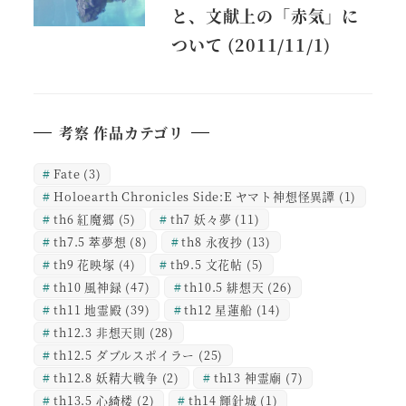
と、文献上の「赤気」に
ついて (2011/11/1)
考察 作品カテゴリ
Fate
(3)
Holoearth Chronicles Side:E ヤマト神想怪異譚
(1)
th6 紅魔郷
(5)
th7 妖々夢
(11)
th7.5 萃夢想
(8)
th8 永夜抄
(13)
th9 花映塚
(4)
th9.5 文花帖
(5)
th10 風神録
(47)
th10.5 緋想天
(26)
th11 地霊殿
(39)
th12 星蓮船
(14)
th12.3 非想天則
(28)
th12.5 ダブルスポイラー
(25)
th12.8 妖精大戦争
(2)
th13 神霊廟
(7)
th13.5 心綺楼
(2)
th14 輝針城
(1)