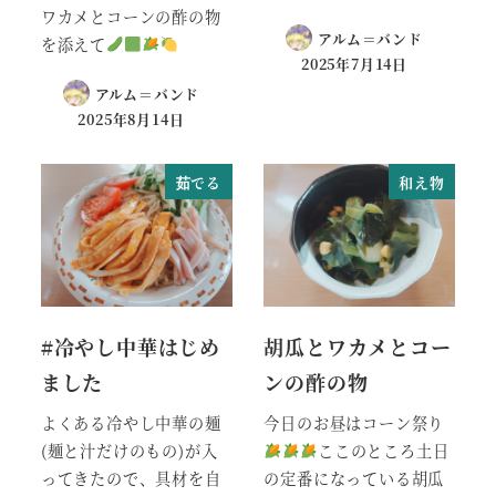
ワカメとコーンの酢の物
アルム＝バンド
を添えて
2025年7月14日
アルム＝バンド
2025年8月14日
茹でる
和え物
#冷やし中華はじめ
胡瓜とワカメとコー
ました
ンの酢の物
よくある冷やし中華の麺
今日のお昼はコーン祭り
(麺と汁だけのもの)が入
ここのところ土日
ってきたので、具材を自
の定番になっている胡瓜