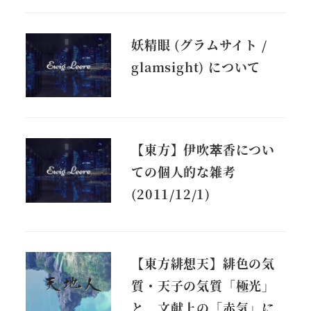
妖精眼 (グラムサイト /
glamsight) について
【東方】伊吹萃香につい
ての個人的な雑考
(2011/12/1)
【東方緋想天】緋色の気
質・天子の気質「極光」
と、文献上の「赤気」に