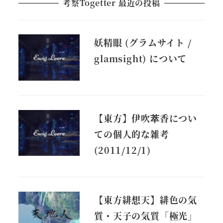
考察Togetter 最近の投稿
妖精眼 (グラムサイト /
glamsight) について
【東方】伊吹萃香につい
ての個人的な雑考
(2011/12/1)
【東方緋想天】緋色の気
質・天子の気質「極光」