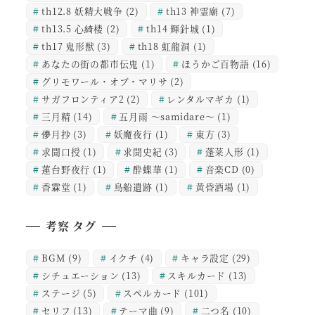
th12.8 妖精大戦争
(2)
th13 神霊廟
(7)
th13.5 心綺楼
(2)
th14 輝針城
(1)
th17 鬼形獣
(3)
th18 虹龍洞
(1)
あなたの街の都市伝鬼
(1)
ほうかご百物語
(16)
グリモワール・オブ・マリサ
(2)
サガフロンティア2
(2)
レンタルマギカ
(1)
三月精
(14)
五月雨 ～samidare～
(1)
儚月抄
(3)
妖魔夜行
(1)
東方
(3)
求聞口授
(1)
求聞史紀
(3)
蓬莱人形
(1)
蓮台野夜行
(1)
酔蝶華
(1)
音楽CD
(0)
香霖堂
(1)
鳥船遺跡
(1)
黄昏酒場
(1)
考察 タグ
BGM
(9)
イクチ
(4)
キャラ設定
(29)
シチュエーション
(13)
スキルカード
(13)
ステージ
(5)
スペルカード
(101)
セリフ
(13)
テーマ曲
(9)
二つ名
(10)