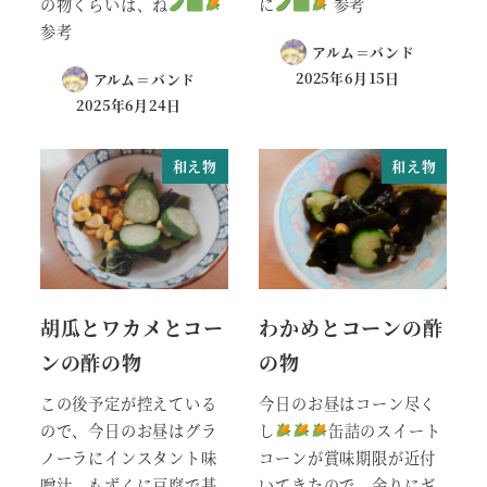
の物くらいは、ね
に
参考
参考
アルム＝バンド
2025年6月15日
アルム＝バンド
2025年6月24日
和え物
和え物
胡瓜とワカメとコー
わかめとコーンの酢
ンの酢の物
の物
この後予定が控えている
今日のお昼はコーン尽く
ので、今日のお昼はグラ
し
缶詰のスイート
ノーラにインスタント味
コーンが賞味期限が近付
噌汁、もずくに豆腐で基
いてきたので、余りにギ