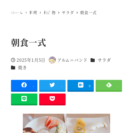
Ewig Leere
ホーム
料理
和え物
サラダ
朝食一式
MENU
朝食一式
調理種別
2025年1月5日
アルム＝バンド
サラダ
投稿日
著
調理種別
焼き
者
-
-
0
-