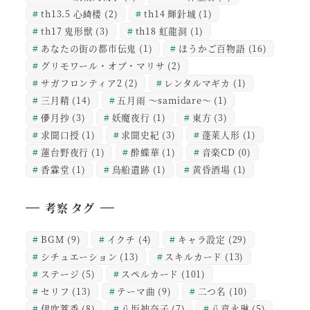
th13.5 心綺楼
(2)
th14 輝針城
(1)
th17 鬼形獣
(3)
th18 虹龍洞
(1)
あなたの街の都市伝鬼
(1)
ほうかご百物語
(16)
グリモワール・オブ・マリサ
(2)
サガフロンティア2
(2)
レンタルマギカ
(1)
三月精
(14)
五月雨 ～samidare～
(1)
儚月抄
(3)
妖魔夜行
(1)
東方
(3)
求聞口授
(1)
求聞史紀
(3)
蓬莱人形
(1)
蓮台野夜行
(1)
酔蝶華
(1)
音楽CD
(0)
香霖堂
(1)
鳥船遺跡
(1)
黄昏酒場
(1)
考察 タグ
BGM
(9)
イクチ
(4)
キャラ設定
(29)
シチュエーション
(13)
スキルカード
(13)
ステージ
(5)
スペルカード
(101)
セリフ
(13)
テーマ曲
(9)
二つ名
(10)
伊吹萃香
(8)
八坂神奈子
(7)
八意永琳
(5)