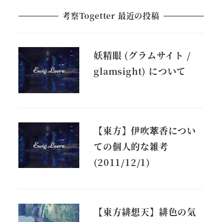
考察Togetter 最近の投稿
妖精眼 (グラムサイト /
glamsight) について
【東方】伊吹萃香につい
ての個人的な雑考
(2011/12/1)
【東方緋想天】緋色の気