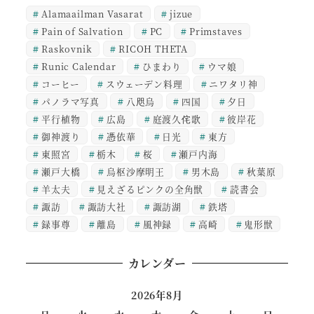
Alamaailman Vasarat
jizue
Pain of Salvation
PC
Primstaves
Raskovnik
RICOH THETA
Runic Calendar
ひまわり
ウマ娘
コーヒー
スウェーデン料理
ニワタリ神
パノラマ写真
八咫烏
四国
夕日
平行植物
広島
庭渡久侘歌
彼岸花
御神渡り
憑依華
日光
東方
東照宮
栃木
桜
瀬戸内海
瀬戸大橋
烏枢沙摩明王
男木島
秋葉原
羊太夫
見えざるピンクの全角獣
読書会
諏訪
諏訪大社
諏訪湖
鉄塔
録事尊
離島
風神録
高崎
鬼形獣
カレンダー
2026年8月