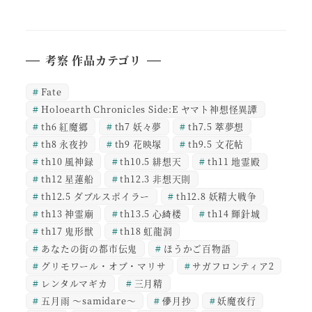
考察 作品カテゴリ
Fate
Holoearth Chronicles Side:E ヤマト神想怪異譚
th6 紅魔郷
th7 妖々夢
th7.5 萃夢想
th8 永夜抄
th9 花映塚
th9.5 文花帖
th10 風神録
th10.5 緋想天
th11 地霊殿
th12 星蓮船
th12.3 非想天則
th12.5 ダブルスポイラー
th12.8 妖精大戦争
th13 神霊廟
th13.5 心綺楼
th14 輝針城
th17 鬼形獣
th18 虹龍洞
あなたの街の都市伝鬼
ほうかご百物語
グリモワール・オブ・マリサ
サガフロンティア2
レンタルマギカ
三月精
五月雨 ～samidare～
儚月抄
妖魔夜行