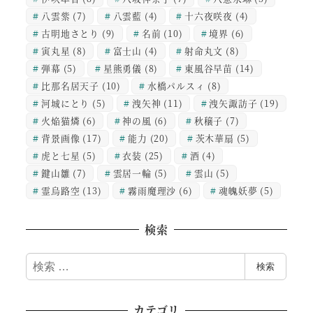
八雲紫
(7)
八雲藍
(4)
十六夜咲夜
(4)
古明地さとり
(9)
名前
(10)
境界
(6)
寅丸星
(8)
富士山
(4)
射命丸文
(8)
弾幕
(5)
星熊勇儀
(8)
東風谷早苗
(14)
比那名居天子
(10)
水橋パルスィ
(8)
河城にとり
(5)
洩矢神
(11)
洩矢諏訪子
(19)
火焔猫燐
(6)
神の風
(6)
秋穣子
(7)
背景画像
(17)
能力
(20)
茨木華扇
(5)
虎と七星
(5)
衣装
(25)
酒
(4)
鍵山雛
(7)
雲居一輪
(5)
雲山
(5)
霊烏路空
(13)
霧雨魔理沙
(6)
魂魄妖夢
(5)
検索
検
検索
索
カテゴリ