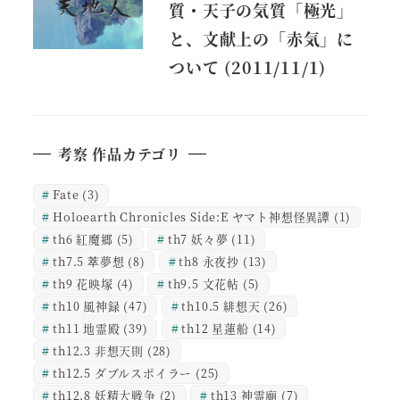
質・天子の気質「極光」
と、文献上の「赤気」に
ついて (2011/11/1)
考察 作品カテゴリ
Fate
(3)
Holoearth Chronicles Side:E ヤマト神想怪異譚
(1)
th6 紅魔郷
(5)
th7 妖々夢
(11)
th7.5 萃夢想
(8)
th8 永夜抄
(13)
th9 花映塚
(4)
th9.5 文花帖
(5)
th10 風神録
(47)
th10.5 緋想天
(26)
th11 地霊殿
(39)
th12 星蓮船
(14)
th12.3 非想天則
(28)
th12.5 ダブルスポイラー
(25)
th12.8 妖精大戦争
(2)
th13 神霊廟
(7)