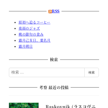
RSS
原初へ迫るコーヒー
夜雨のジャズ
桃の節句の食み
霜月己亥日、栗名月
霜月朔日
検索
検
検索
索
考察 最近の投稿
Raskovnik (ラスコヴニ