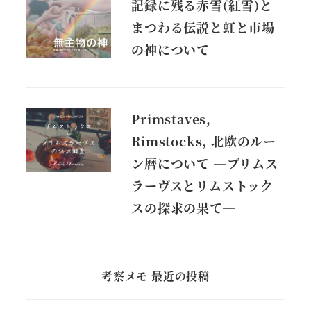
記録に残る赤雪(紅雪)と
まつわる伝説と虹と市場
の神について
Primstaves,
Rimstocks, 北欧のルー
ン暦について ―ブリムス
ラーヴスとリムストック
スの探求の果て―
考察メモ 最近の投稿