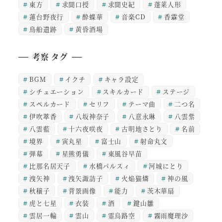
東方
求聞口授
求聞史紀
蓬莱人形
蓮台野夜行
酔蝶華
音楽CD
香霖堂
鳥船遺跡
黄昏酒場
考察 タグ
BGM
イクチ
キャラ設定
シチュエーション
スキルカード
ステージ
スペルカード
セリフ
テーマ曲
二つ名
伊吹萃香
八坂神奈子
八意永琳
八雲紫
八雲藍
十六夜咲夜
古明地さとり
名前
境界
寅丸星
富士山
射命丸文
弾幕
星熊勇儀
東風谷早苗
比那名居天子
水橋パルスィ
河城にとり
洩矢神
洩矢諏訪子
火焔猫燐
神の風
秋穣子
背景画像
能力
茨木華扇
虎と七星
衣装
酒
鍵山雛
雲居一輪
雲山
霊烏路空
霧雨魔理沙