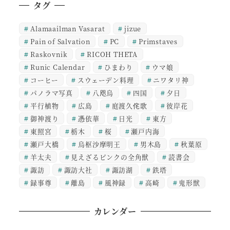
タグ
Alamaailman Vasarat
jizue
Pain of Salvation
PC
Primstaves
Raskovnik
RICOH THETA
Runic Calendar
ひまわり
ウマ娘
コーヒー
スウェーデン料理
ニワタリ神
パノラマ写真
八咫烏
四国
夕日
平行植物
広島
庭渡久侘歌
彼岸花
御神渡り
憑依華
日光
東方
東照宮
栃木
桜
瀬戸内海
瀬戸大橋
烏枢沙摩明王
男木島
秋葉原
羊太夫
見えざるピンクの全角獣
読書会
諏訪
諏訪大社
諏訪湖
鉄塔
録事尊
離島
風神録
高崎
鬼形獣
カレンダー