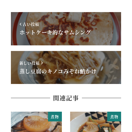
古い投稿
ホットケーキ的なサムシング
新しい投稿
蒸し豆腐のキノコみぞれ餡かけ
関連記事
煮物
煮物