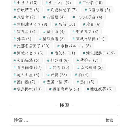
セリフ
(13)
テーマ曲
(9)
二つ名
(10)
伊吹萃香
(8)
八坂神奈子
(7)
八意永琳
(5)
八雲紫
(7)
八雲藍
(4)
十六夜咲夜
(4)
古明地さとり
(9)
名前
(10)
境界
(6)
寅丸星
(8)
富士山
(4)
射命丸文
(8)
弾幕
(5)
星熊勇儀
(8)
東風谷早苗
(14)
比那名居天子
(10)
水橋パルスィ
(8)
河城にとり
(5)
洩矢神
(11)
洩矢諏訪子
(19)
火焔猫燐
(6)
神の風
(6)
秋穣子
(7)
背景画像
(17)
能力
(20)
茨木華扇
(5)
虎と七星
(5)
衣装
(25)
酒
(4)
鍵山雛
(7)
雲居一輪
(5)
雲山
(5)
霊烏路空
(13)
霧雨魔理沙
(6)
魂魄妖夢
(5)
検索
検
検索
索