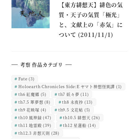
【東方緋想天】緋色の気
質・天子の気質「極光」
と、文献上の「赤気」に
ついて (2011/11/1)
考察 作品カテゴリ
Fate
(3)
Holoearth Chronicles Side:E ヤマト神想怪異譚
(1)
th6 紅魔郷
(5)
th7 妖々夢
(11)
th7.5 萃夢想
(8)
th8 永夜抄
(13)
th9 花映塚
(4)
th9.5 文花帖
(5)
th10 風神録
(47)
th10.5 緋想天
(26)
th11 地霊殿
(39)
th12 星蓮船
(14)
th12.3 非想天則
(28)