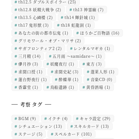
th12.5 ダブルスポイラー
(25)
th12.8 妖精大戦争
(2)
th13 神霊廟
(7)
th13.5 心綺楼
(2)
th14 輝針城
(1)
th17 鬼形獣
(3)
th18 虹龍洞
(1)
あなたの街の都市伝鬼
(1)
ほうかご百物語
(16)
グリモワール・オブ・マリサ
(2)
サガフロンティア2
(2)
レンタルマギカ
(1)
三月精
(14)
五月雨 ～samidare～
(1)
儚月抄
(3)
妖魔夜行
(1)
東方
(3)
求聞口授
(1)
求聞史紀
(3)
蓬莱人形
(1)
蓮台野夜行
(1)
酔蝶華
(1)
音楽CD
(0)
香霖堂
(1)
鳥船遺跡
(1)
黄昏酒場
(1)
考察 タグ
BGM
(9)
イクチ
(4)
キャラ設定
(29)
シチュエーション
(13)
スキルカード
(13)
ステージ
(5)
スペルカード
(101)