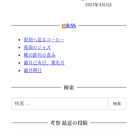
2025年4月5日
RSS
原初へ迫るコーヒー
夜雨のジャズ
桃の節句の食み
霜月己亥日、栗名月
霜月朔日
検索
検
検索
索
考察 最近の投稿