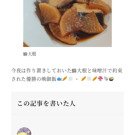
鰤大根
今夜は作り置きしておいた鰤大根と味噌汁で約束
された優勝の晩御飯
・
この記事を書いた人