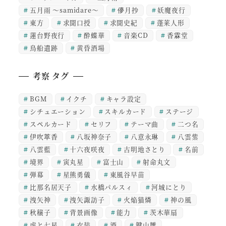
五月雨 ～samidare～
儚月抄
妖魔夜行
東方
求聞口授
求聞史紀
蓬莱人形
蓮台野夜行
酔蝶華
音楽CD
香霖堂
鳥船遺跡
黄昏酒場
考察 タグ
BGM
イクチ
キャラ設定
シチュエーション
スキルカード
ステージ
スペルカード
セリフ
テーマ曲
二つ名
伊吹萃香
八坂神奈子
八意永琳
八雲紫
八雲藍
十六夜咲夜
古明地さとり
名前
境界
寅丸星
富士山
射命丸文
弾幕
星熊勇儀
東風谷早苗
比那名居天子
水橋パルスィ
河城にとり
洩矢神
洩矢諏訪子
火焔猫燐
神の風
秋穣子
背景画像
能力
茨木華扇
虎と七星
衣装
酒
鍵山雛