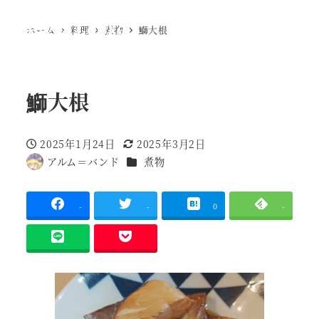
Ewig Leere
ホーム
料理
煮物
鰤大根
MENU
鰤大根
2025年1月24日
2025年3月2日
投稿日
更新日
調理種別
アルム＝バンド
煮物
著
者
-
-
0
-