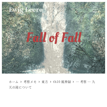
Ewig Leere
MENU
ホーム
考察メモ
東方
th10 風神録
― 考察 ― 九
天の滝について