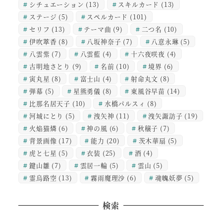
シチュエーション
(13)
スキルカード
(13)
ステージ
(5)
スペルカード
(101)
セリフ
(13)
テーマ曲
(9)
二つ名
(10)
伊吹萃香
(8)
八坂神奈子
(7)
八意永琳
(5)
八雲紫
(7)
八雲藍
(4)
十六夜咲夜
(4)
古明地さとり
(9)
名前
(10)
境界
(6)
寅丸星
(8)
富士山
(4)
射命丸文
(8)
弾幕
(5)
星熊勇儀
(8)
東風谷早苗
(14)
比那名居天子
(10)
水橋パルスィ
(8)
河城にとり
(5)
洩矢神
(11)
洩矢諏訪子
(19)
火焔猫燐
(6)
神の風
(6)
秋穣子
(7)
背景画像
(17)
能力
(20)
茨木華扇
(5)
虎と七星
(5)
衣装
(25)
酒
(4)
鍵山雛
(7)
雲居一輪
(5)
雲山
(5)
霊烏路空
(13)
霧雨魔理沙
(6)
魂魄妖夢
(5)
検索