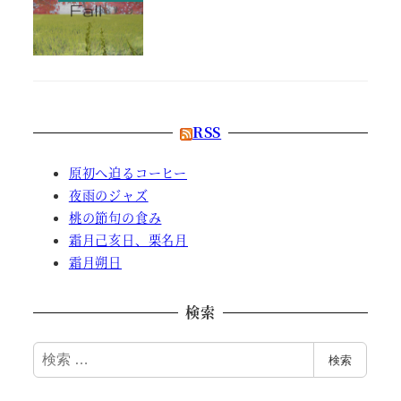
RSS
原初へ迫るコーヒー
夜雨のジャズ
桃の節句の食み
霜月己亥日、栗名月
霜月朔日
検索
検
検索
索