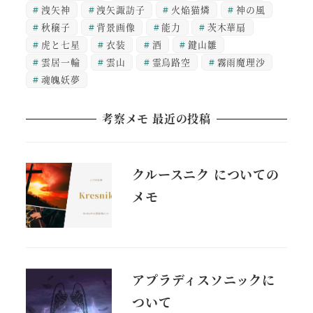
洩矢神
洩矢諏訪子
火焔猫燐
神の風
秋穣子
背景画像
能力
茨木華扇
虎と七星
衣装
酒
鍵山雛
雲居一輪
雲山
霊烏路空
霧雨魔理沙
魂魄妖夢
考察メモ 最近の投稿
クルースニク についての
メモ
アプラディスソニックに
ついて