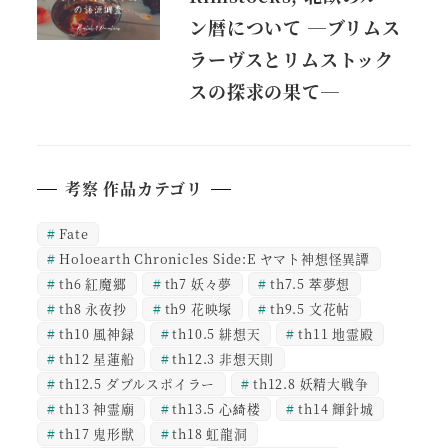
ン暦について ―ブリムス
ラーヴスとリムストック
スの探求の果て―
考察 作品カテゴリ
Fate
Holoearth Chronicles Side:E ヤマト神想怪異譚
th6 紅魔郷
th7 妖々夢
th7.5 萃夢想
th8 永夜抄
th9 花映塚
th9.5 文花帖
th10 風神録
th10.5 緋想天
th11 地霊殿
th12 星蓮船
th12.3 非想天則
th12.5 ダブルスポイラー
th12.8 妖精大戦争
th13 神霊廟
th13.5 心綺楼
th14 輝針城
th17 鬼形獣
th18 虹龍洞