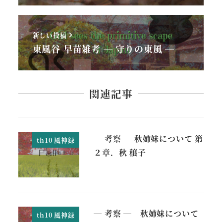
新しい投稿
東風谷 早苗雑考 ― 守りの東風 ―
関連記事
― 考察 ― 秋姉妹について 第
th10 風神録
２章．秋 穣子
― 考察 ― 秋姉妹について
th10 風神録