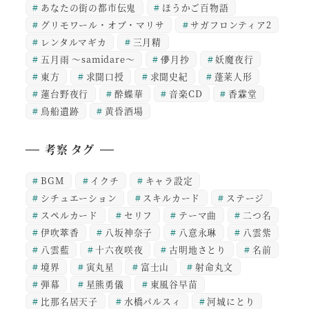
あなたの街の都市伝鬼
ほうかご百物語
グリモワール・オブ・マリサ
サガフロンティア2
レンタルマギカ
三月精
五月雨 ～samidare～
儚月抄
妖魔夜行
東方
求聞口授
求聞史紀
蓬莱人形
蓮台野夜行
酔蝶華
音楽CD
香霖堂
鳥船遺跡
黄昏酒場
考察 タグ
BGM
イクチ
キャラ設定
シチュエーション
スキルカード
ステージ
スペルカード
セリフ
テーマ曲
二つ名
伊吹萃香
八坂神奈子
八意永琳
八雲紫
八雲藍
十六夜咲夜
古明地さとり
名前
境界
寅丸星
富士山
射命丸文
弾幕
星熊勇儀
東風谷早苗
比那名居天子
水橋パルスィ
河城にとり