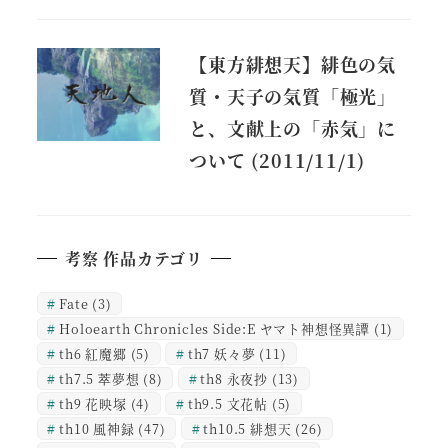
【東方緋想天】緋色の気
質・天子の気質「極光」
と、文献上の「赤気」に
ついて (2011/11/1)
考察 作品カテゴリ
Fate
(3)
Holoearth Chronicles Side:E ヤマト神想怪異譚
(1)
th6 紅魔郷
(5)
th7 妖々夢
(11)
th7.5 萃夢想
(8)
th8 永夜抄
(13)
th9 花映塚
(4)
th9.5 文花帖
(5)
th10 風神録
(47)
th10.5 緋想天
(26)