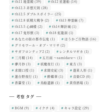
th11 地霊殿
(39)
th12 星蓮船
(14)
th12.3 非想天則
(28)
th12.5 ダブルスポイラー
(25)
th12.8 妖精大戦争
(2)
th13 神霊廟
(7)
th13.5 心綺楼
(2)
th14 輝針城
(1)
th17 鬼形獣
(3)
th18 虹龍洞
(1)
あなたの街の都市伝鬼
(1)
ほうかご百物語
(16)
グリモワール・オブ・マリサ
(2)
サガフロンティア2
(2)
レンタルマギカ
(1)
三月精
(14)
五月雨 ～samidare～
(1)
儚月抄
(3)
妖魔夜行
(1)
東方
(3)
求聞口授
(1)
求聞史紀
(3)
蓬莱人形
(1)
蓮台野夜行
(1)
酔蝶華
(1)
音楽CD
(0)
香霖堂
(1)
鳥船遺跡
(1)
黄昏酒場
(1)
考察 タグ
BGM
(9)
イクチ
(4)
キャラ設定
(29)