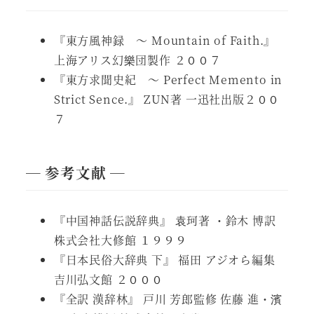
『東方風神録 ～ Mountain of Faith.』
上海アリス幻樂団製作 ２００７
『東方求聞史紀 ～ Perfect Memento in
Strict Sence.』 ZUN著 一迅社出版２００
７
― 参考文献 ―
『中国神話伝説辞典』 袁珂著 ・鈴木 博訳
株式会社大修館 １９９９
『日本民俗大辞典 下』 福田 アジオら編集
吉川弘文館 ２０００
『全訳 漢辞林』 戸川 芳郎監修 佐藤 進・濱