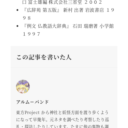
口 富士雄編 株式会社三省堂 ２００２
『広辞苑 第五版』 新村 出著 岩波書店 １９
９８
『例文 仏教語大辞典』 石田 瑞磨著 小学館
１９９７
この記事を書いた人
アルム＝バンド
東方Project から神社と妖怪方面を渡り歩くよう
になって早幾年。元ネタを調べたり考察したり巡
礼・探訪したりしています。たまに他の事物も調