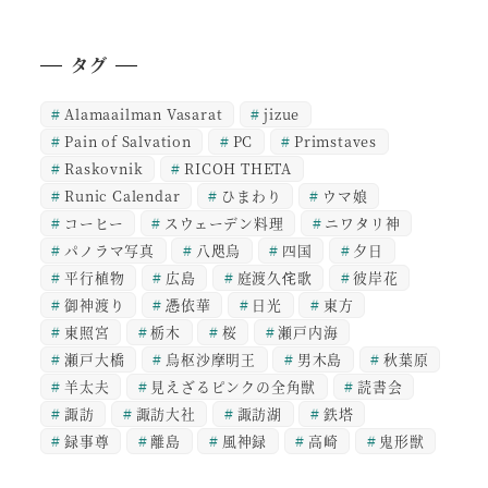
タグ
Alamaailman Vasarat
jizue
Pain of Salvation
PC
Primstaves
Raskovnik
RICOH THETA
Runic Calendar
ひまわり
ウマ娘
コーヒー
スウェーデン料理
ニワタリ神
パノラマ写真
八咫烏
四国
夕日
平行植物
広島
庭渡久侘歌
彼岸花
御神渡り
憑依華
日光
東方
東照宮
栃木
桜
瀬戸内海
瀬戸大橋
烏枢沙摩明王
男木島
秋葉原
羊太夫
見えざるピンクの全角獣
読書会
諏訪
諏訪大社
諏訪湖
鉄塔
録事尊
離島
風神録
高崎
鬼形獣