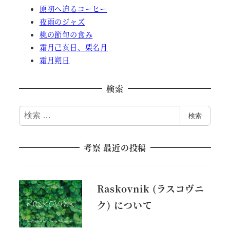
原初へ迫るコーヒー
夜雨のジャズ
桃の節句の食み
霜月己亥日、栗名月
霜月朔日
検索
検
検索
索
考察 最近の投稿
Raskovnik (ラスコヴニ
ク) について