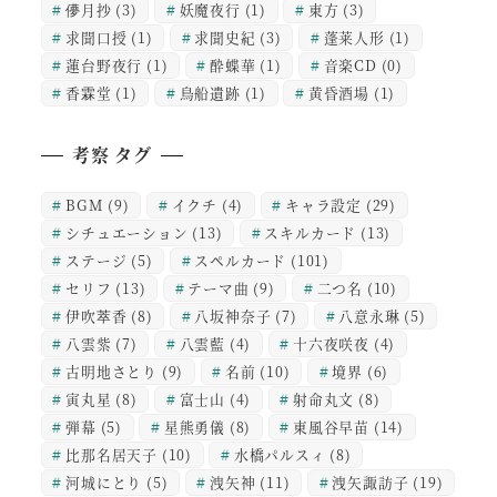
儚月抄
(3)
妖魔夜行
(1)
東方
(3)
求聞口授
(1)
求聞史紀
(3)
蓬莱人形
(1)
蓮台野夜行
(1)
酔蝶華
(1)
音楽CD
(0)
香霖堂
(1)
鳥船遺跡
(1)
黄昏酒場
(1)
考察 タグ
BGM
(9)
イクチ
(4)
キャラ設定
(29)
シチュエーション
(13)
スキルカード
(13)
ステージ
(5)
スペルカード
(101)
セリフ
(13)
テーマ曲
(9)
二つ名
(10)
伊吹萃香
(8)
八坂神奈子
(7)
八意永琳
(5)
八雲紫
(7)
八雲藍
(4)
十六夜咲夜
(4)
古明地さとり
(9)
名前
(10)
境界
(6)
寅丸星
(8)
富士山
(4)
射命丸文
(8)
弾幕
(5)
星熊勇儀
(8)
東風谷早苗
(14)
比那名居天子
(10)
水橋パルスィ
(8)
河城にとり
(5)
洩矢神
(11)
洩矢諏訪子
(19)