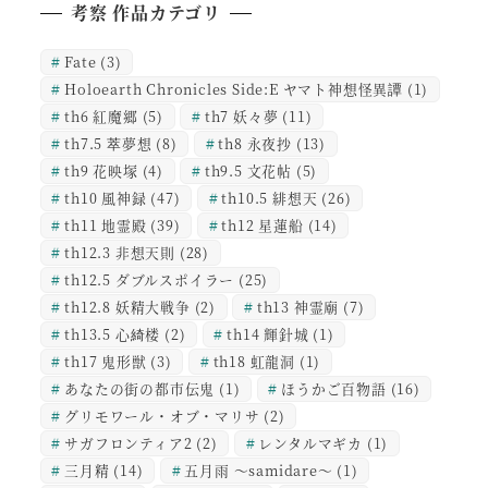
考察 作品カテゴリ
Fate
(3)
Holoearth Chronicles Side:E ヤマト神想怪異譚
(1)
th6 紅魔郷
(5)
th7 妖々夢
(11)
th7.5 萃夢想
(8)
th8 永夜抄
(13)
th9 花映塚
(4)
th9.5 文花帖
(5)
th10 風神録
(47)
th10.5 緋想天
(26)
th11 地霊殿
(39)
th12 星蓮船
(14)
th12.3 非想天則
(28)
th12.5 ダブルスポイラー
(25)
th12.8 妖精大戦争
(2)
th13 神霊廟
(7)
th13.5 心綺楼
(2)
th14 輝針城
(1)
th17 鬼形獣
(3)
th18 虹龍洞
(1)
あなたの街の都市伝鬼
(1)
ほうかご百物語
(16)
グリモワール・オブ・マリサ
(2)
サガフロンティア2
(2)
レンタルマギカ
(1)
三月精
(14)
五月雨 ～samidare～
(1)