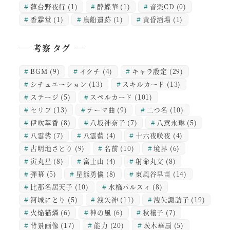
蓮台野夜行
(1)
酔蝶華
(1)
音楽CD
(0)
香霖堂
(1)
鳥船遺跡
(1)
黄昏酒場
(1)
考察 タグ
BGM
(9)
イクチ
(4)
キャラ設定
(29)
シチュエーション
(13)
スキルカード
(13)
ステージ
(5)
スペルカード
(101)
セリフ
(13)
テーマ曲
(9)
二つ名
(10)
伊吹萃香
(8)
八坂神奈子
(7)
八意永琳
(5)
八雲紫
(7)
八雲藍
(4)
十六夜咲夜
(4)
古明地さとり
(9)
名前
(10)
境界
(6)
寅丸星
(8)
富士山
(4)
射命丸文
(8)
弾幕
(5)
星熊勇儀
(8)
東風谷早苗
(14)
比那名居天子
(10)
水橋パルスィ
(8)
河城にとり
(5)
洩矢神
(11)
洩矢諏訪子
(19)
火焔猫燐
(6)
神の風
(6)
秋穣子
(7)
背景画像
(17)
能力
(20)
茨木華扇
(5)