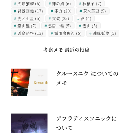
火焔猫燐
(6)
神の風
(6)
秋穣子
(7)
背景画像
(17)
能力
(20)
茨木華扇
(5)
虎と七星
(5)
衣装
(25)
酒
(4)
鍵山雛
(7)
雲居一輪
(5)
雲山
(5)
霊烏路空
(13)
霧雨魔理沙
(6)
魂魄妖夢
(5)
考察メモ 最近の投稿
クルースニク についての
メモ
アプラディスソニックに
ついて