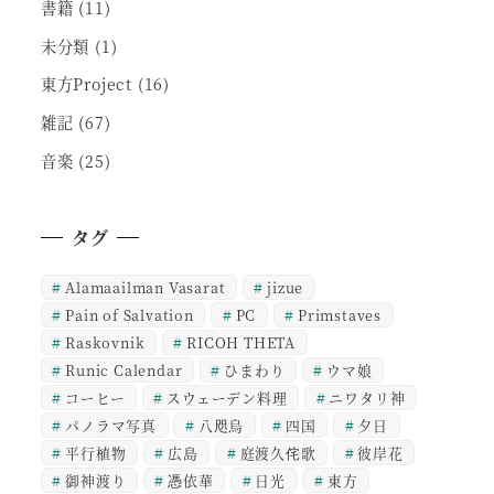
書籍
(11)
未分類
(1)
東方Project
(16)
雑記
(67)
音楽
(25)
タグ
Alamaailman Vasarat
jizue
Pain of Salvation
PC
Primstaves
Raskovnik
RICOH THETA
Runic Calendar
ひまわり
ウマ娘
コーヒー
スウェーデン料理
ニワタリ神
パノラマ写真
八咫烏
四国
夕日
平行植物
広島
庭渡久侘歌
彼岸花
御神渡り
憑依華
日光
東方