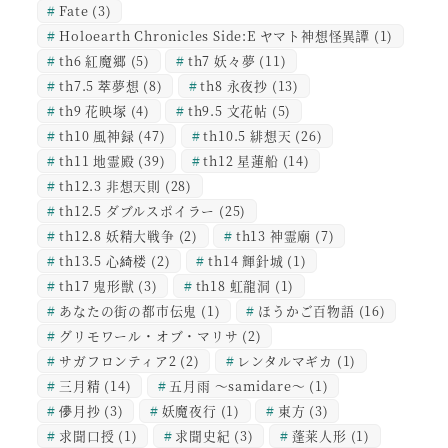
Fate
(3)
Holoearth Chronicles Side:E ヤマト神想怪異譚
(1)
th6 紅魔郷
(5)
th7 妖々夢
(11)
th7.5 萃夢想
(8)
th8 永夜抄
(13)
th9 花映塚
(4)
th9.5 文花帖
(5)
th10 風神録
(47)
th10.5 緋想天
(26)
th11 地霊殿
(39)
th12 星蓮船
(14)
th12.3 非想天則
(28)
th12.5 ダブルスポイラー
(25)
th12.8 妖精大戦争
(2)
th13 神霊廟
(7)
th13.5 心綺楼
(2)
th14 輝針城
(1)
th17 鬼形獣
(3)
th18 虹龍洞
(1)
あなたの街の都市伝鬼
(1)
ほうかご百物語
(16)
グリモワール・オブ・マリサ
(2)
サガフロンティア2
(2)
レンタルマギカ
(1)
三月精
(14)
五月雨 ～samidare～
(1)
儚月抄
(3)
妖魔夜行
(1)
東方
(3)
求聞口授
(1)
求聞史紀
(3)
蓬莱人形
(1)