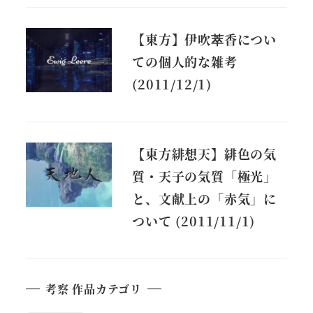
【東方】伊吹萃香につい
ての個人的な雑考
(2011/12/1)
【東方緋想天】緋色の気
質・天子の気質「極光」
と、文献上の「赤気」に
ついて (2011/11/1)
考察 作品カテゴリ