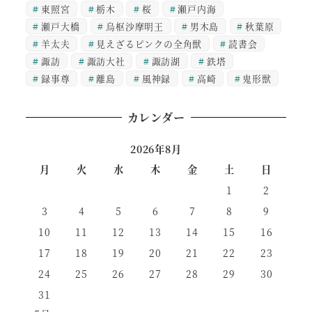
東照宮
栃木
桜
瀬戸内海
瀬戸大橋
烏枢沙摩明王
男木島
秋葉原
羊太夫
見えざるピンクの全角獣
読書会
諏訪
諏訪大社
諏訪湖
鉄塔
録事尊
離島
風神録
高崎
鬼形獣
カレンダー
2026年8月
月
火
水
木
金
土
日
1
2
3
4
5
6
7
8
9
10
11
12
13
14
15
16
17
18
19
20
21
22
23
24
25
26
27
28
29
30
31