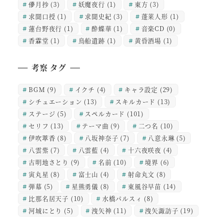
儚月抄
(3)
妖魔夜行
(1)
東方
(3)
求聞口授
(1)
求聞史紀
(3)
蓬莱人形
(1)
蓮台野夜行
(1)
酔蝶華
(1)
音楽CD
(0)
香霖堂
(1)
鳥船遺跡
(1)
黄昏酒場
(1)
考察 タグ
BGM
(9)
イクチ
(4)
キャラ設定
(29)
シチュエーション
(13)
スキルカード
(13)
ステージ
(5)
スペルカード
(101)
セリフ
(13)
テーマ曲
(9)
二つ名
(10)
伊吹萃香
(8)
八坂神奈子
(7)
八意永琳
(5)
八雲紫
(7)
八雲藍
(4)
十六夜咲夜
(4)
古明地さとり
(9)
名前
(10)
境界
(6)
寅丸星
(8)
富士山
(4)
射命丸文
(8)
弾幕
(5)
星熊勇儀
(8)
東風谷早苗
(14)
比那名居天子
(10)
水橋パルスィ
(8)
河城にとり
(5)
洩矢神
(11)
洩矢諏訪子
(19)