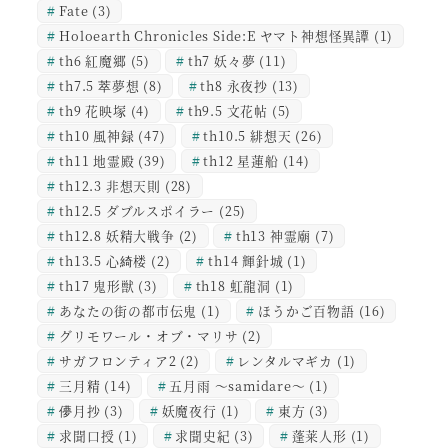
Fate
(3)
Holoearth Chronicles Side:E ヤマト神想怪異譚
(1)
th6 紅魔郷
(5)
th7 妖々夢
(11)
th7.5 萃夢想
(8)
th8 永夜抄
(13)
th9 花映塚
(4)
th9.5 文花帖
(5)
th10 風神録
(47)
th10.5 緋想天
(26)
th11 地霊殿
(39)
th12 星蓮船
(14)
th12.3 非想天則
(28)
th12.5 ダブルスポイラー
(25)
th12.8 妖精大戦争
(2)
th13 神霊廟
(7)
th13.5 心綺楼
(2)
th14 輝針城
(1)
th17 鬼形獣
(3)
th18 虹龍洞
(1)
あなたの街の都市伝鬼
(1)
ほうかご百物語
(16)
グリモワール・オブ・マリサ
(2)
サガフロンティア2
(2)
レンタルマギカ
(1)
三月精
(14)
五月雨 ～samidare～
(1)
儚月抄
(3)
妖魔夜行
(1)
東方
(3)
求聞口授
(1)
求聞史紀
(3)
蓬莱人形
(1)