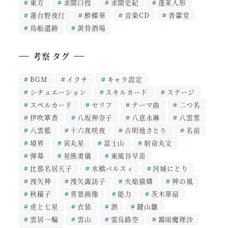
東方
求聞口授
求聞史紀
蓬莱人形
蓮台野夜行
酔蝶華
音楽CD
香霖堂
鳥船遺跡
黄昏酒場
考察 タグ
BGM
イクチ
キャラ設定
シチュエーション
スキルカード
ステージ
スペルカード
セリフ
テーマ曲
二つ名
伊吹萃香
八坂神奈子
八意永琳
八雲紫
八雲藍
十六夜咲夜
古明地さとり
名前
境界
寅丸星
富士山
射命丸文
弾幕
星熊勇儀
東風谷早苗
比那名居天子
水橋パルスィ
河城にとり
洩矢神
洩矢諏訪子
火焔猫燐
神の風
秋穣子
背景画像
能力
茨木華扇
虎と七星
衣装
酒
鍵山雛
雲居一輪
雲山
霊烏路空
霧雨魔理沙