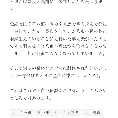
と思えば奈良と頻繁に行き来したとも伝わりま
す。
伝説では従者八束小脛の引く馬で空を飛んで都に
日参していたが、昼寝をしていた八束小脛の脇に
羽が生えていることに気付いた羊太夫がいたずら
でその羽を抜くと八束小脛は空を飛べなくなって
しまい、都に日参できなくなってしまいました。
そこで謀反の疑いをかけられ討伐されたといいま
す (一時逃げるときに金色の蝶に化けたとも)。
これはこれで面白い伝説なので深堀りしてみたい
ところではあります。
上毛三碑
八束小脛
八束脛
土蜘蛛