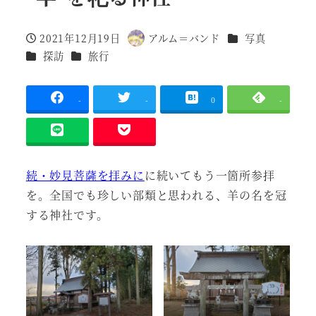
カテゴリー
2021年12月19日
アルム＝バンド
写真
投稿日
著
カテゴリー
カテゴリー
探訪
旅行
者
-
-
0
-
続・妙見菩薩を拝みに
に続いてもう一箇所参拝
を。全国でも珍しい部類と思われる、羊の名を冠
する神社です。