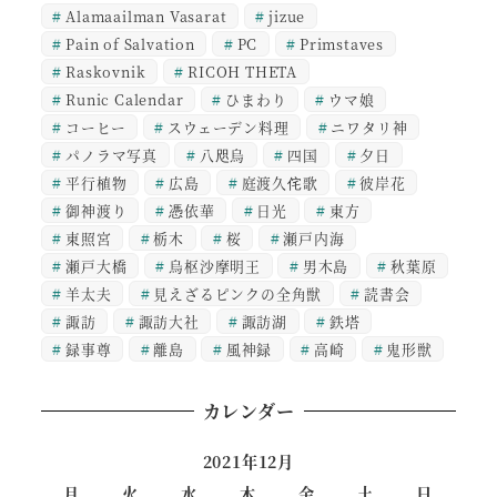
Alamaailman Vasarat
jizue
Pain of Salvation
PC
Primstaves
Raskovnik
RICOH THETA
Runic Calendar
ひまわり
ウマ娘
コーヒー
スウェーデン料理
ニワタリ神
パノラマ写真
八咫烏
四国
夕日
平行植物
広島
庭渡久侘歌
彼岸花
御神渡り
憑依華
日光
東方
東照宮
栃木
桜
瀬戸内海
瀬戸大橋
烏枢沙摩明王
男木島
秋葉原
羊太夫
見えざるピンクの全角獣
読書会
諏訪
諏訪大社
諏訪湖
鉄塔
録事尊
離島
風神録
高崎
鬼形獣
カレンダー
2021年12月
月
火
水
木
金
土
日