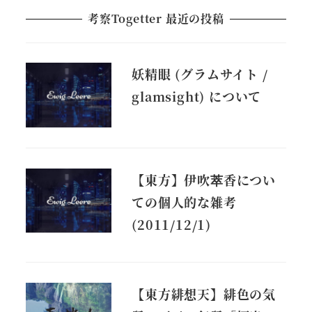
考察Togetter 最近の投稿
妖精眼 (グラムサイト /
glamsight) について
【東方】伊吹萃香につい
ての個人的な雑考
(2011/12/1)
【東方緋想天】緋色の気