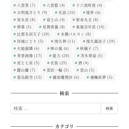
八雲紫
(7)
八雲藍
(4)
十六夜咲夜
(4)
古明地さとり
(9)
名前
(10)
境界
(6)
寅丸星
(8)
富士山
(4)
射命丸文
(8)
弾幕
(5)
星熊勇儀
(8)
東風谷早苗
(14)
比那名居天子
(10)
水橋パルスィ
(8)
河城にとり
(5)
洩矢神
(11)
洩矢諏訪子
(19)
火焔猫燐
(6)
神の風
(6)
秋穣子
(7)
背景画像
(17)
能力
(20)
茨木華扇
(5)
虎と七星
(5)
衣装
(25)
酒
(4)
鍵山雛
(7)
雲居一輪
(5)
雲山
(5)
霊烏路空
(13)
霧雨魔理沙
(6)
魂魄妖夢
(5)
検索
検
検索
索
カテゴリ