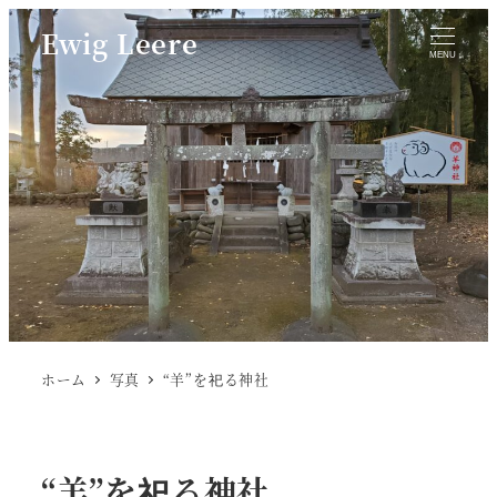
Ewig Leere
MENU
ホーム
写真
“羊”を祀る神社
“羊”を祀る神社