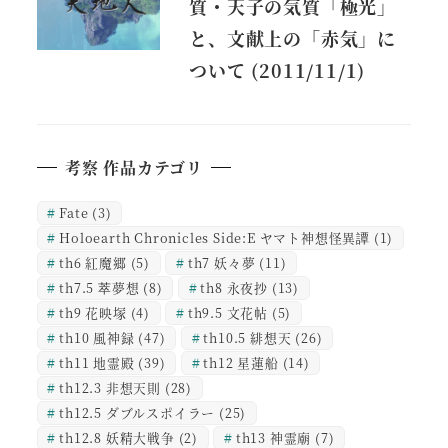
質・天子の気質「極光」
と、文献上の「赤気」に
ついて (2011/11/1)
考察 作品カテゴリ
Fate
(3)
Holoearth Chronicles Side:E ヤマト神想怪異譚
(1)
th6 紅魔郷
(5)
th7 妖々夢
(11)
th7.5 萃夢想
(8)
th8 永夜抄
(13)
th9 花映塚
(4)
th9.5 文花帖
(5)
th10 風神録
(47)
th10.5 緋想天
(26)
th11 地霊殿
(39)
th12 星蓮船
(14)
th12.3 非想天則
(28)
th12.5 ダブルスポイラー
(25)
th12.8 妖精大戦争
(2)
th13 神霊廟
(7)