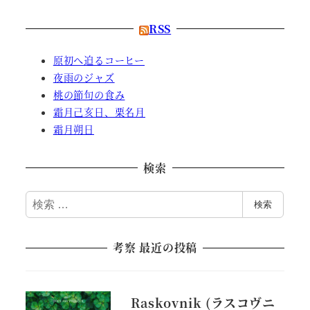
RSS
原初へ迫るコーヒー
夜雨のジャズ
桃の節句の食み
霜月己亥日、栗名月
霜月朔日
検索
検
検索
索
考察 最近の投稿
Raskovnik (ラスコヴニ