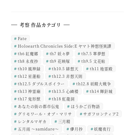
考察 作品カテゴリ
Fate
Holoearth Chronicles Side:E ヤマト神想怪異譚
th6 紅魔郷
th7 妖々夢
th7.5 萃夢想
th8 永夜抄
th9 花映塚
th9.5 文花帖
th10 風神録
th10.5 緋想天
th11 地霊殿
th12 星蓮船
th12.3 非想天則
th12.5 ダブルスポイラー
th12.8 妖精大戦争
th13 神霊廟
th13.5 心綺楼
th14 輝針城
th17 鬼形獣
th18 虹龍洞
あなたの街の都市伝鬼
ほうかご百物語
グリモワール・オブ・マリサ
サガフロンティア2
レンタルマギカ
三月精
五月雨 ～samidare～
儚月抄
妖魔夜行