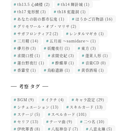
th13.5 心綺楼
(2)
th14 輝針城
(1)
th17 鬼形獣
(3)
th18 虹龍洞
(1)
あなたの街の都市伝鬼
(1)
ほうかご百物語
(16)
グリモワール・オブ・マリサ
(2)
サガフロンティア2
(2)
レンタルマギカ
(1)
三月精
(14)
五月雨 ～samidare～
(1)
儚月抄
(3)
妖魔夜行
(1)
東方
(3)
求聞口授
(1)
求聞史紀
(3)
蓬莱人形
(1)
蓮台野夜行
(1)
酔蝶華
(1)
音楽CD
(0)
香霖堂
(1)
鳥船遺跡
(1)
黄昏酒場
(1)
考察 タグ
BGM
(9)
イクチ
(4)
キャラ設定
(29)
シチュエーション
(13)
スキルカード
(13)
ステージ
(5)
スペルカード
(101)
セリフ
(13)
テーマ曲
(9)
二つ名
(10)
伊吹萃香
(8)
八坂神奈子
(7)
八意永琳
(5)