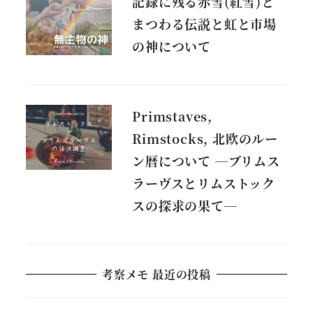
記録に残る赤雪(紅雪)と
まつわる伝説と虹と市場
の神について
Primstaves,
Rimstocks, 北欧のルー
ン暦について ―ブリムス
ラーヴスとリムストック
スの探求の果て―
考察メモ 最近の投稿