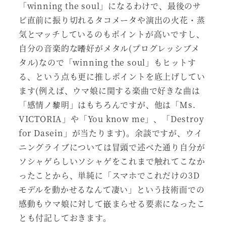
「winning the soul」になるわけで、最後のサ
ビ直前に振り切れるタコメータや演出の火花・蒸
気とマッチしているのもポイントが高いですし、
自分の音楽的な嗜好がメタル(プログレッシブメ
タル)なので「winning the soul」もヒットす
る、という点も更に推しポイントを底上げしてい
ます(例えば、ウマ娘に関する楽曲で好きな曲は
「感情ノ黎明」はもちろんですが、他は「Ms.
VICTORIA」や「You know me」、「Destroy
for Dasein」が当たります)。余談ですが、ウイ
ニングライブについては冒頭で述べた通り自分が
ソシャゲらしいソシャゲをこれまで触れてこなか
ったことから、単純に「スマホでこれだけの3D
モデルを動かせるなんて凄い」という技術面での
感動もウマ娘に対して嵌まらせる要素になったこ
とも付記しておきます。