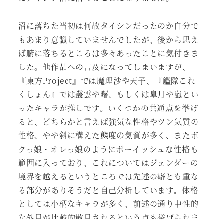
沼に落ちた当初は何故タイシンだったのか自分で
もあまり意識していませんでしたが、後から思え
ば腑に落ちるところは多々あったことに気付きま
した。他作品への言及になってしまいますが、
『東方Project』では魔理沙や天子、『艦隊これ
くしょん』では叢雲や曙、もしくは皐月や嵐とい
ったキャラが推しです。いくつかの共通点を挙げ
ると、どちらかと言えば強気な性格やツン気質の
性格、やや斜に構えた態度の気質が多く、またボ
クっ娘・オレっ娘のようにボーイッシュな性格も
範囲に入っており、これについてはジェンダーの
境界を越えるというところでは先述の癖とも重な
る部分がありそうだと自己分析しています。体格
としては小柄なキャラが多く、前述の通り中性的
な外見が比較的散見されるという点も挙げられま