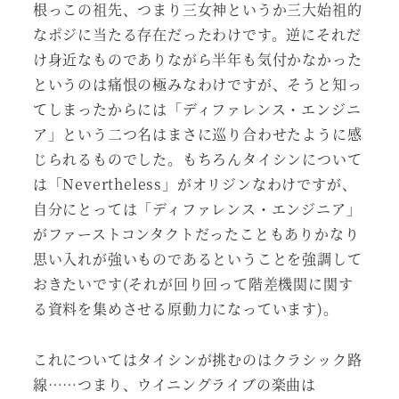
根っこの祖先、つまり三女神というか三大始祖的
なポジに当たる存在だったわけです。逆にそれだ
け身近なものでありながら半年も気付かなかった
というのは痛恨の極みなわけですが、そうと知っ
てしまったからには「ディファレンス・エンジニ
ア」という二つ名はまさに巡り合わせたように感
じられるものでした。もちろんタイシンについて
は「Nevertheless」がオリジンなわけですが、
自分にとっては「ディファレンス・エンジニア」
がファーストコンタクトだったこともありかなり
思い入れが強いものであるということを強調して
おきたいです(それが回り回って階差機関に関す
る資料を集めさせる原動力になっています)。
これについてはタイシンが挑むのはクラシック路
線……つまり、ウイニングライブの楽曲は