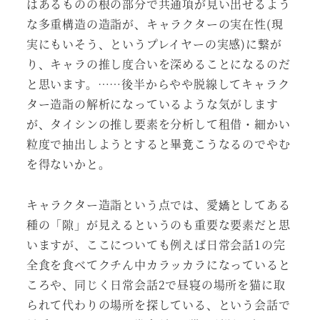
はあるものの根の部分で共通項が見い出せるよう
な多重構造の造詣が、キャラクターの実在性(現
実にもいそう、というプレイヤーの実感)に繋が
り、キャラの推し度合いを深めることになるのだ
と思います。……後半からやや脱線してキャラク
ター造詣の解析になっているような気がします
が、タイシンの推し要素を分析して租借・細かい
粒度で抽出しようとすると畢竟こうなるのでやむ
を得ないかと。
キャラクター造詣という点では、愛嬌としてある
種の「隙」が見えるというのも重要な要素だと思
いますが、ここについても例えば日常会話1の完
全食を食べてクチん中カラッカラになっていると
ころや、同じく日常会話2で昼寝の場所を猫に取
られて代わりの場所を探している、という会話で