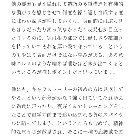
他の要素も見え隠れして造詣の多重構造と有機的
な繋がりを感じさせて何度も繰り返し育成する度
に味わい深さが増していくし、表面的にはぶっき
らぼうだったり素っ気なかったり反発心が目立っ
たりするのに、実は根の部分では優しさや繊細さ
を持っていてそれを厚い殻で守っている、という
のもやはり表面だけではない厚みがある、ある意
味スルメのような噛めば噛むほど味が出てくると
いうところが推しポイントだと思っています。
他にも、キャラストーリーの初めの方は見返して
やる、という部分がかなり強く出ていてそれゆえ
に過食に走ったり、夜遅くまでトレーニングをし
たことで退学寸前まで追い込まれる負のスパイラ
ルに陥ってしまう、というところも含めて、精神
的な危うさが散見され、そこに一種の庇護欲を掻