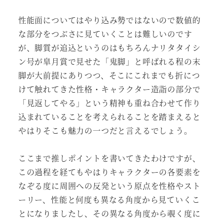
性能面についてはやり込み勢ではないので数値的
な部分をつぶさに見ていくことは難しいのです
が、脚質が追込というのはもちろんナリタタイシ
ン号が皐月賞で見せた「鬼脚」と呼ばれる程の末
脚が大前提にありつつ、そこにこれまでも折につ
けて触れてきた性格・キャラクター造詣の部分で
「見返してやる」という精神も重ね合わせて作り
込まれていることを考えられることを踏まえると
やはりそこも魅力の一つだと言えるでしょう。
ここまで推しポイントを書いてきたわけですが、
この過程を経てもやはりキャラクターの各要素を
なぞる度に周囲への反発という原点を性格やスト
ーリー、性能と何度も異なる角度から見ていくこ
とになりましたし、その異なる角度から覗く度に