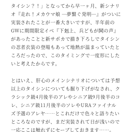
タイシン？！」となってから早一ヶ月、新シナリ
オ『走れ！メカウマ娘 ―夢繋ぐ発明―』がついに
実装されたことが一番大きいですが、半年前の
GWに期間限定イベ『下剋上、兵どもが鬨の声』
があったことと新サポカで描き下ろしでタイシン
の忍者衣装の登場もあって地熱が温まっていたと
ころだったので、このタイミングで一度形にした
いと考えたからです。
とはいえ、肝心のメインシナリオについては予想
以上のタイシンについても掘り下げがなされ、ク
ラシック級4月後半のアレやシニア級9月後半のコ
レ、シニア級11月後半のソレやURAファイナル
ズ予選のアレヤ……とこれだけで色々と語りたい
ところなのですが、まだ実装されて日が浅いので
一応ここは触れずにセーブしておきます……。