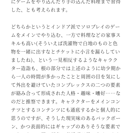
にゲームをやり込んだり手の込んだ料理まで習得
した、とも考えられます。
どちらかというとインドア派でソロプレイのゲー
ムをメインでやり込む、一方で料理などの家事ス
キルも高い(そういえば洗濯物で白地のものと色
物を一緒に出すなとチケットに小言を漏らしてい
ましたね)、という一見相反するようなキャラク
ター造詣も、根の部分では上述のように幼少期か
ら一人の時間が多かったことと周囲の目を気にし
て外出を避けていたコンプレックスの二つの要素
が絡み合って形成された人格・趣味・嗜好……な
のだと推察できます。キャラクターをメインコン
テツとするコンテンツにも通底するかと個人的に
思うのですが、そうした現実味のあるバックボー
ン、かつ表面的にはギャップのありそうな要素で