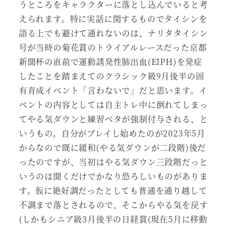
うところをキャラクターに落とし込んでいると考
えられます。特に実話に関するものでタイシンを
語る上でも避けて通れないのは、ナリタタイシン
号が当時の菊花賞のトライアルレースだった京都
新聞杯の直前で運動誘発性肺出血(EIPH)を発症
したことを踏まえてのクラシック級9月後半の固
有育成イベント「言わないで」だと思います。イ
ベントの内容としては自主トレ中に倒れてしまっ
てやる気ダウンと練習ベタが強制付与される、と
いうもの。自分がプレイし始めたのが2023年5月
からなので既に緩和(やる気ダウンが二段階)後だ
ったのですが、当初はやる気ダウン三段階だっと
いうのは聞くだけでかなり恐ろしいものがありま
す。仮に絶好調だったとしても普通を通り越して
不調まで落とされるので、そこからやる気を戻す
(しかもシニア級3月後半の日経賞(現在5月に移動