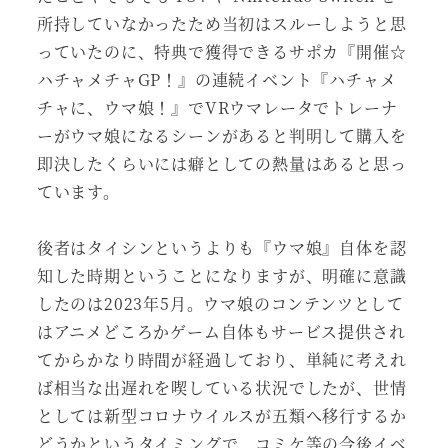
所持していなかったため当初はスルーしようと思
っていたのに、特典で獲得できるサポカ『開催☆
ハチャメチャGP！』の連続イベント『ハチャメ
チャに、ウマ娘！』でVRウマレータでトレーナ
ーがウマ娘になるシーンがあると判明して購入を
即決したくらいには癖としての熱量はあると思っ
ています。
後者はタイシンというよりも『ウマ娘』自体を認
知した時期ということになりますが、明確に意識
したのは2023年5月。ウマ娘のコンテンツとして
はアニメどころかゲーム自体もサービス提供され
てからかなり時間が経過しており、単純に考えれ
ば相当な出遅れを喫している状況でしたが、世情
としては新型コロナウイルスが五類へ移行するか
どうかというタイミングで、コミケ等の今後イベ