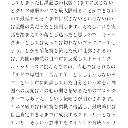
してしまった目黒記念の代替？)までに戻さない
とクリア報酬のバフを最大限得ることができない
ので最低でもそこまでに戻さないといけない)の
は至難の業だったと推測します。ただしこれも実
話を踏まえての落とし込みだと思うので、キャラ
クターとしては切っては切れないファクターでし
ょう。しかも菊花賞を終えた後に吐露されるの
は、周囲の侮蔑の目や声に反発してトゥインク
ル・シリーズに挑んだものの、内心ではそれらの
「チビで卑屈で、歪んでて、どうしようもないヤ
ツ」という声に同調していた自分という本心。周
囲への反発はこの心の弱さを守るためのプロテク
ターでもあった、という繊細さが明かされます。
シニア級では日経賞を契機に復活し、最終的には
自己肯定できるまでに成長するストーリーとなっ
ており、そういう意味でもタイシンの育成シナリ