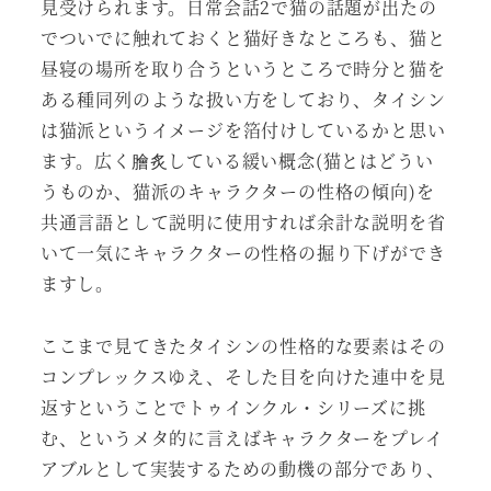
見受けられます。日常会話2で猫の話題が出たの
でついでに触れておくと猫好きなところも、猫と
昼寝の場所を取り合うというところで時分と猫を
ある種同列のような扱い方をしており、タイシン
は猫派というイメージを箔付けしているかと思い
ます。広く膾炙している緩い概念(猫とはどうい
うものか、猫派のキャラクターの性格の傾向)を
共通言語として説明に使用すれば余計な説明を省
いて一気にキャラクターの性格の掘り下げができ
ますし。
ここまで見てきたタイシンの性格的な要素はその
コンプレックスゆえ、そした目を向けた連中を見
返すということでトゥインクル・シリーズに挑
む、というメタ的に言えばキャラクターをプレイ
アブルとして実装するための動機の部分であり、