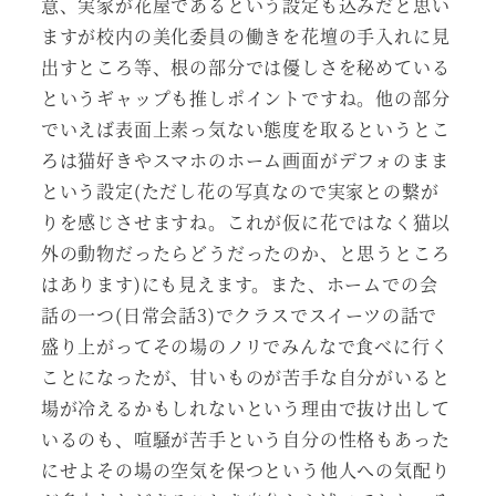
意、実家が花屋であるという設定も込みだと思い
ますが校内の美化委員の働きを花壇の手入れに見
出すところ等、根の部分では優しさを秘めている
というギャップも推しポイントですね。他の部分
でいえば表面上素っ気ない態度を取るというとこ
ろは猫好きやスマホのホーム画面がデフォのまま
という設定(ただし花の写真なので実家との繋が
りを感じさせますね。これが仮に花ではなく猫以
外の動物だったらどうだったのか、と思うところ
はあります)にも見えます。また、ホームでの会
話の一つ(日常会話3)でクラスでスイーツの話で
盛り上がってその場のノリでみんなで食べに行く
ことになったが、甘いものが苦手な自分がいると
場が冷えるかもしれないという理由で抜け出して
いるのも、喧騒が苦手という自分の性格もあった
にせよその場の空気を保つという他人への気配り