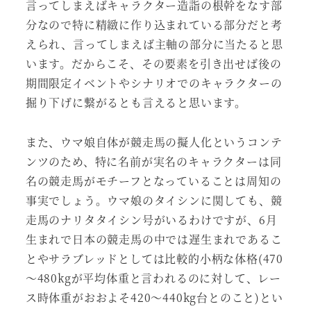
言ってしまえばキャラクター造詣の根幹をなす部
分なので特に精緻に作り込まれている部分だと考
えられ、言ってしまえば主軸の部分に当たると思
います。だからこそ、その要素を引き出せば後の
期間限定イベントやシナリオでのキャラクターの
掘り下げに繋がるとも言えると思います。
また、ウマ娘自体が競走馬の擬人化というコンテ
ンツのため、特に名前が実名のキャラクターは同
名の競走馬がモチーフとなっていることは周知の
事実でしょう。ウマ娘のタイシンに関しても、競
走馬のナリタタイシン号がいるわけですが、6月
生まれで日本の競走馬の中では遅生まれであるこ
とやサラブレッドとしては比較的小柄な体格(470
～480kgが平均体重と言われるのに対して、レー
ス時体重がおおよそ420～440kg台とのこと)とい