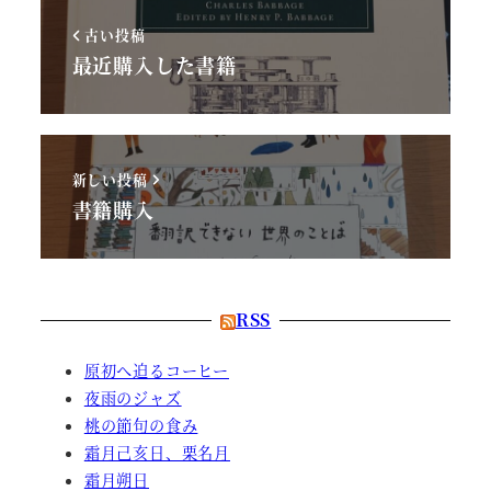
古い投稿
最近購入した書籍
新しい投稿
書籍購入
RSS
原初へ迫るコーヒー
夜雨のジャズ
桃の節句の食み
霜月己亥日、栗名月
霜月朔日