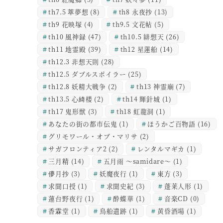
th7.5 萃夢想
(8)
th8 永夜抄
(13)
th9 花映塚
(4)
th9.5 文花帖
(5)
th10 風神録
(47)
th10.5 緋想天
(26)
th11 地霊殿
(39)
th12 星蓮船
(14)
th12.3 非想天則
(28)
th12.5 ダブルスポイラー
(25)
th12.8 妖精大戦争
(2)
th13 神霊廟
(7)
th13.5 心綺楼
(2)
th14 輝針城
(1)
th17 鬼形獣
(3)
th18 虹龍洞
(1)
あなたの街の都市伝鬼
(1)
ほうかご百物語
(16)
グリモワール・オブ・マリサ
(2)
サガフロンティア2
(2)
レンタルマギカ
(1)
三月精
(14)
五月雨 ～samidare～
(1)
儚月抄
(3)
妖魔夜行
(1)
東方
(3)
求聞口授
(1)
求聞史紀
(3)
蓬莱人形
(1)
蓮台野夜行
(1)
酔蝶華
(1)
音楽CD
(0)
香霖堂
(1)
鳥船遺跡
(1)
黄昏酒場
(1)