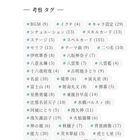
考察 タグ
BGM
(9)
イクチ
(4)
キャラ設定
(29)
シチュエーション
(13)
スキルカード
(13)
ステージ
(5)
スペルカード
(101)
セリフ
(13)
テーマ曲
(9)
二つ名
(10)
伊吹萃香
(8)
八坂神奈子
(7)
八意永琳
(5)
八雲紫
(7)
八雲藍
(4)
十六夜咲夜
(4)
古明地さとり
(9)
名前
(10)
境界
(6)
寅丸星
(8)
富士山
(4)
射命丸文
(8)
弾幕
(5)
星熊勇儀
(8)
東風谷早苗
(14)
比那名居天子
(10)
水橋パルスィ
(8)
河城にとり
(5)
洩矢神
(11)
洩矢諏訪子
(19)
火焔猫燐
(6)
神の風
(6)
秋穣子
(7)
背景画像
(17)
能力
(20)
茨木華扇
(5)
虎と七星
(5)