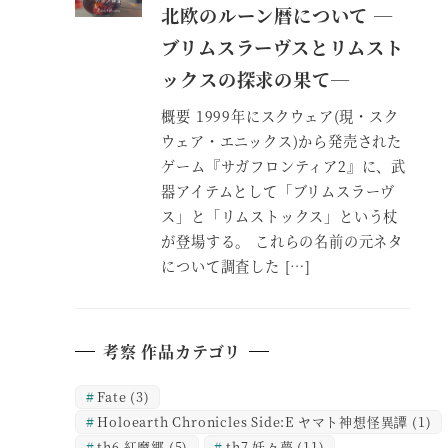
北欧のルーン暦について ―
ブリムスラーヴスとリムスト
ックスの探求の果て―
概要 1999年にスクウェア(現・スク
ウェア・エニックス)から発売された
ゲーム『サガフロンティア2』に、武
器アイテムとして「ブリムスラーヴ
ス」と「リムストックス」という杖
が登場する。 これらの名前の元ネタ
について調査した […]
考察 作品カテゴリ
Fate
(3)
Holoearth Chronicles Side:E ヤマト神想怪異譚
(1)
th6 紅魔郷
(5)
th7 妖々夢
(11)