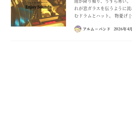
雨が降り頻り、うすら寒い。
れが窓ガラスを伝うように流
むドラムとハット。 物憂げ [
アルム＝バンド
2026年4