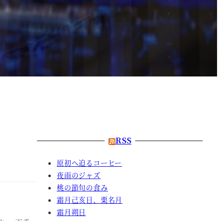
RSS
原初へ迫るコーヒー
夜雨のジャズ
桃の節句の食み
霜月己亥日、栗名月
霜月朔日