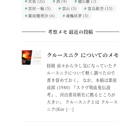
衣装
(25)
酒
(4)
鍵山雛
(7)
雲居一輪
(5)
雲山
(5)
霊烏路空
(13)
霧雨魔理沙
(6)
魂魄妖夢
(5)
考察メモ 最近の投稿
クルースニク についてのメモ
経緯 前々から少し気になっていたク
ルースニクについて軽く調べたので
書き留めておく。 なお、本稿は栗原
成郎 (1980) 『スラヴ吸血鬼伝説
考』、河出書房新社に拠るところが
大きい。 クルースニクとは クルース
ニク(Kre […]