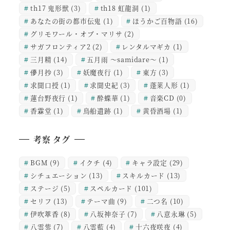
th17 鬼形獣
(3)
th18 虹龍洞
(1)
あなたの街の都市伝鬼
(1)
ほうかご百物語
(16)
グリモワール・オブ・マリサ
(2)
サガフロンティア2
(2)
レンタルマギカ
(1)
三月精
(14)
五月雨 ～samidare～
(1)
儚月抄
(3)
妖魔夜行
(1)
東方
(3)
求聞口授
(1)
求聞史紀
(3)
蓬莱人形
(1)
蓮台野夜行
(1)
酔蝶華
(1)
音楽CD
(0)
香霖堂
(1)
鳥船遺跡
(1)
黄昏酒場
(1)
考察 タグ
BGM
(9)
イクチ
(4)
キャラ設定
(29)
シチュエーション
(13)
スキルカード
(13)
ステージ
(5)
スペルカード
(101)
セリフ
(13)
テーマ曲
(9)
二つ名
(10)
伊吹萃香
(8)
八坂神奈子
(7)
八意永琳
(5)
八雲紫
(7)
八雲藍
(4)
十六夜咲夜
(4)