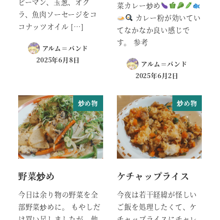
ピーマン、玉葱、オク
菜カレー炒め
ラ、魚肉ソーセージをコ
カレー粉が効いてい
コナッツオイル […]
てなかなか良い感じで
す。 参考
アルム＝バンド
2025年6月8日
アルム＝バンド
2025年6月2日
炒め物
炒め物
野菜炒め
ケチャップライス
今日は余り物の野菜を全
今夜は若干経緯が怪しい
部野菜炒めに。 もやしだ
ご飯を処理したくて、ケ
け買い足しましたが、他
チャップライスにチャレ