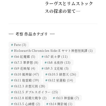
ラーヴスとリムストック
スの探求の果て―
考察 作品カテゴリ
Fate
(3)
Holoearth Chronicles Side:E ヤマト神想怪異譚
(1)
th6 紅魔郷
(5)
th7 妖々夢
(11)
th7.5 萃夢想
(8)
th8 永夜抄
(13)
th9 花映塚
(4)
th9.5 文花帖
(5)
th10 風神録
(47)
th10.5 緋想天
(26)
th11 地霊殿
(39)
th12 星蓮船
(14)
th12.3 非想天則
(28)
th12.5 ダブルスポイラー
(25)
th12.8 妖精大戦争
(2)
th13 神霊廟
(7)
th13.5 心綺楼
(2)
th14 輝針城
(1)