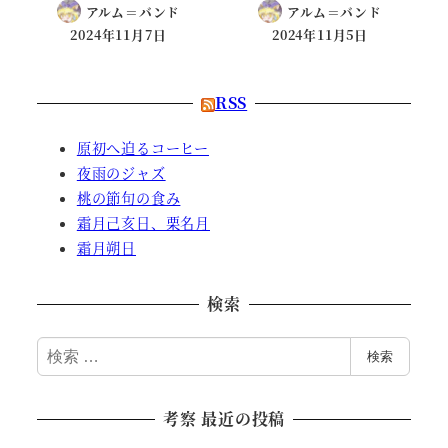
アルム＝バンド
アルム＝バンド
2024年11月7日
2024年11月5日
RSS
原初へ迫るコーヒー
夜雨のジャズ
桃の節句の食み
霜月己亥日、栗名月
霜月朔日
検索
検
検索
索
考察 最近の投稿