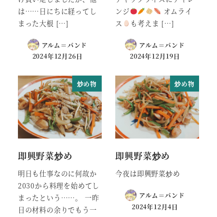
は……日にちに経ってし
ンジ
オムライ
まった大根 […]
ス
も考えま […]
アルム＝バンド
アルム＝バンド
2024年12月26日
2024年12月19日
炒め物
炒め物
即興野菜炒め
即興野菜炒め
明日も仕事なのに何故か
今夜は即興野菜炒め
2030から料理を始めてし
アルム＝バンド
まったという……。 一昨
2024年12月4日
日の材料の余りでもう一