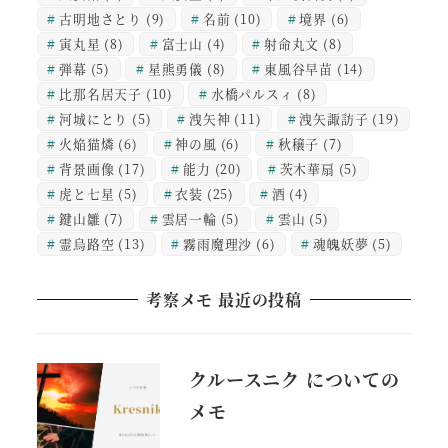
古明地さとり
(9)
名前
(10)
境界
(6)
寅丸星
(8)
富士山
(4)
射命丸文
(8)
弾幕
(5)
星熊勇儀
(8)
東風谷早苗
(14)
比那名居天子
(10)
水橋パルスィ
(8)
河城にとり
(5)
洩矢神
(11)
洩矢諏訪子
(19)
火焔猫燐
(6)
神の風
(6)
秋穣子
(7)
背景画像
(17)
能力
(20)
茨木華扇
(5)
虎と七星
(5)
衣装
(25)
酒
(4)
鍵山雛
(7)
雲居一輪
(5)
雲山
(5)
霊烏路空
(13)
霧雨魔理沙
(6)
魂魄妖夢
(5)
考察メモ 最近の投稿
クルースニク についての
メモ