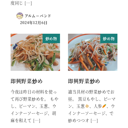
度同じ […]
アルム＝バンド
2024年12月6日
炒め物
炒め物
即興野菜炒め
即興野菜炒め
今夜は昨日の材料を使っ
適当具材の野菜炒めでお
て再び野菜炒めを。 もや
昼。 黒豆もやし、ピーマ
し、ピーマン、玉葱、ウ
ン、玉葱
、人参
、ウ
インナーソーセージ、胡
インナーソーセージ、で
麻を和えて […]
炒めつつオ […]