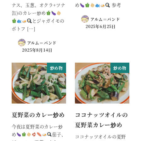
ナス、玉葱、オクラ+ツナ
め
参考
缶)のカレー炒め
アルム＝バンド
とジャガイモの
2025年6月25日
ポトフ […]
アルム＝バンド
2025年8月14日
炒め物
炒め物
夏野菜のカレー炒め
ココナッツオイルの
夏野菜カレー炒め
今夜は夏野菜のカレー炒
め
茄子、
ココナッツオイルの夏野