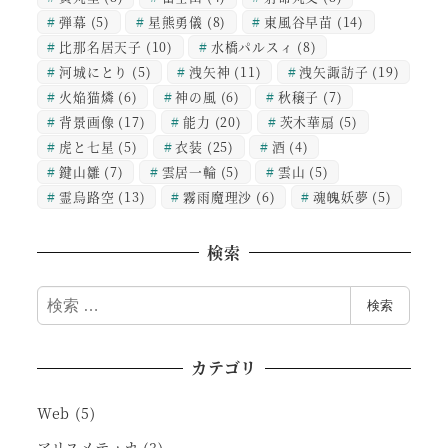
弾幕
(5)
星熊勇儀
(8)
東風谷早苗
(14)
比那名居天子
(10)
水橋パルスィ
(8)
河城にとり
(5)
洩矢神
(11)
洩矢諏訪子
(19)
火焔猫燐
(6)
神の風
(6)
秋穣子
(7)
背景画像
(17)
能力
(20)
茨木華扇
(5)
虎と七星
(5)
衣装
(25)
酒
(4)
鍵山雛
(7)
雲居一輪
(5)
雲山
(5)
霊烏路空
(13)
霧雨魔理沙
(6)
魂魄妖夢
(5)
検索
検
検索
索
カテゴリ
Web
(5)
アリスメティカ
(3)