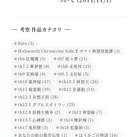
考察 作品カテゴリ
Fate
(3)
Holoearth Chronicles Side:E ヤマト神想怪異譚
(1)
th6 紅魔郷
(5)
th7 妖々夢
(11)
th7.5 萃夢想
(8)
th8 永夜抄
(13)
th9 花映塚
(4)
th9.5 文花帖
(5)
th10 風神録
(47)
th10.5 緋想天
(26)
th11 地霊殿
(39)
th12 星蓮船
(14)
th12.3 非想天則
(28)
th12.5 ダブルスポイラー
(25)
th12.8 妖精大戦争
(2)
th13 神霊廟
(7)
th13.5 心綺楼
(2)
th14 輝針城
(1)
th17 鬼形獣
(3)
th18 虹龍洞
(1)
あなたの街の都市伝鬼
(1)
ほうかご百物語
(16)