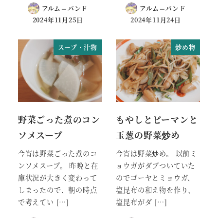
アルム＝バンド
アルム＝バンド
2024年11月25日
2024年11月24日
スープ・汁物
炒め物
野菜ごった煮のコン
もやしとピーマンと
ソメスープ
玉葱の野菜炒め
今宵は野菜ごった煮のコ
今宵は野菜炒め。 以前ミ
ンソメスープ。 昨晩と在
ョウガがダブついていた
庫状況が大きく変わって
のでゴーヤとミョウガ、
しまったので、朝の時点
塩昆布の和え物を作り、
で考えてい […]
塩昆布がダ […]