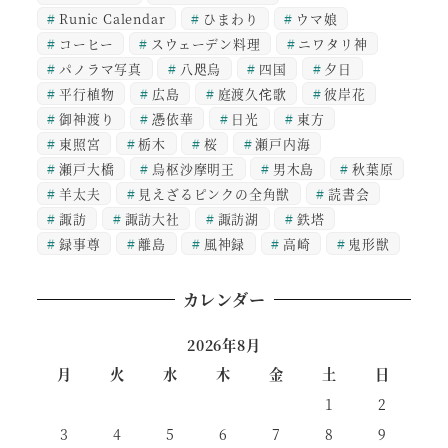
Runic Calendar
ひまわり
ウマ娘
コーヒー
スウェーデン料理
ニワタリ神
パノラマ写真
八咫烏
四国
夕日
平行植物
広島
庭渡久侘歌
彼岸花
御神渡り
憑依華
日光
東方
東照宮
栃木
桜
瀬戸内海
瀬戸大橋
烏枢沙摩明王
男木島
秋葉原
羊太夫
見えざるピンクの全角獣
読書会
諏訪
諏訪大社
諏訪湖
鉄塔
録事尊
離島
風神録
高崎
鬼形獣
カレンダー
2026年8月
月
火
水
木
金
土
日
1
2
3
4
5
6
7
8
9