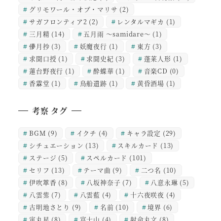
グリモワール・オブ・マリサ
(2)
サガフロンティア2
(2)
レンタルマギカ
(1)
三月精
(14)
五月雨 ～samidare～
(1)
儚月抄
(3)
妖魔夜行
(1)
東方
(3)
求聞口授
(1)
求聞史紀
(3)
蓬莱人形
(1)
蓮台野夜行
(1)
酔蝶華
(1)
音楽CD
(0)
香霖堂
(1)
鳥船遺跡
(1)
黄昏酒場
(1)
考察 タグ
BGM
(9)
イクチ
(4)
キャラ設定
(29)
シチュエーション
(13)
スキルカード
(13)
ステージ
(5)
スペルカード
(101)
セリフ
(13)
テーマ曲
(9)
二つ名
(10)
伊吹萃香
(8)
八坂神奈子
(7)
八意永琳
(5)
八雲紫
(7)
八雲藍
(4)
十六夜咲夜
(4)
古明地さとり
(9)
名前
(10)
境界
(6)
寅丸星
(8)
富士山
(4)
射命丸文
(8)