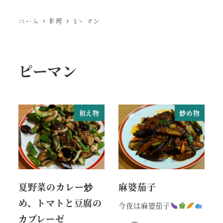
Ewig Leere
ホーム
料理
ピーマン
MENU
ピーマン
和え物
炒め物
夏野菜のカレー炒
麻婆茄子
め、トマトと豆腐の
今夜は麻婆茄子
カプレーゼ