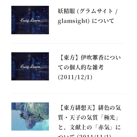
妖精眼 (グラムサイト /
glamsight) について
【東方】伊吹萃香につい
ての個人的な雑考
(2011/12/1)
【東方緋想天】緋色の気
質・天子の気質「極光」
と、文献上の「赤気」に
ついて (2011/11/1)