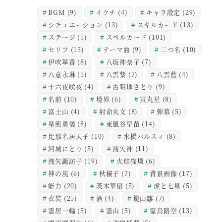
BGM
(9)
イクチ
(4)
キャラ設定
(29)
シチュエーション
(13)
スキルカード
(13)
ステージ
(5)
スペルカード
(101)
セリフ
(13)
テーマ曲
(9)
二つ名
(10)
伊吹萃香
(8)
八坂神奈子
(7)
八意永琳
(5)
八雲紫
(7)
八雲藍
(4)
十六夜咲夜
(4)
古明地さとり
(9)
名前
(10)
境界
(6)
寅丸星
(8)
富士山
(4)
射命丸文
(8)
弾幕
(5)
星熊勇儀
(8)
東風谷早苗
(14)
比那名居天子
(10)
水橋パルスィ
(8)
河城にとり
(5)
洩矢神
(11)
洩矢諏訪子
(19)
火焔猫燐
(6)
神の風
(6)
秋穣子
(7)
背景画像
(17)
能力
(20)
茨木華扇
(5)
虎と七星
(5)
衣装
(25)
酒
(4)
鍵山雛
(7)
雲居一輪
(5)
雲山
(5)
霊烏路空
(13)