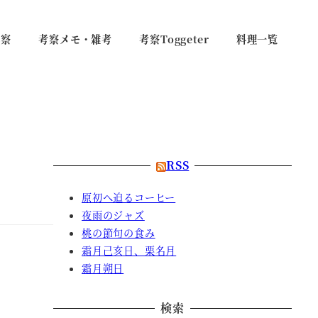
考察
考察メモ・雑考
考察Toggeter
料理一覧
RSS
原初へ迫るコーヒー
夜雨のジャズ
桃の節句の食み
霜月己亥日、栗名月
霜月朔日
検索