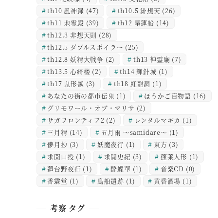
th10 風神録
(47)
th10.5 緋想天
(26)
th11 地霊殿
(39)
th12 星蓮船
(14)
th12.3 非想天則
(28)
th12.5 ダブルスポイラー
(25)
th12.8 妖精大戦争
(2)
th13 神霊廟
(7)
th13.5 心綺楼
(2)
th14 輝針城
(1)
th17 鬼形獣
(3)
th18 虹龍洞
(1)
あなたの街の都市伝鬼
(1)
ほうかご百物語
(16)
グリモワール・オブ・マリサ
(2)
サガフロンティア2
(2)
レンタルマギカ
(1)
三月精
(14)
五月雨 ～samidare～
(1)
儚月抄
(3)
妖魔夜行
(1)
東方
(3)
求聞口授
(1)
求聞史紀
(3)
蓬莱人形
(1)
蓮台野夜行
(1)
酔蝶華
(1)
音楽CD
(0)
香霖堂
(1)
鳥船遺跡
(1)
黄昏酒場
(1)
考察 タグ