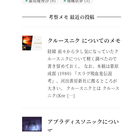
霧雨魔理沙
(6)
魂魄妖夢
(5)
考察メモ 最近の投稿
クルースニク についてのメモ
経緯 前々から少し気になっていたク
ルースニクについて軽く調べたので
書き留めておく。 なお、本稿は栗原
成郎 (1980) 『スラヴ吸血鬼伝説
考』、河出書房新社に拠るところが
大きい。 クルースニクとは クルース
ニク(Kre […]
アプラディスソニックについ
て