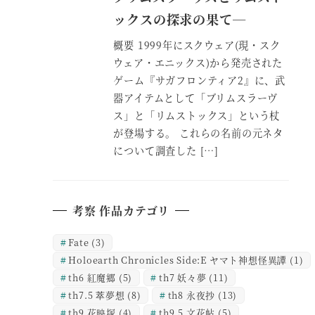
ックスの探求の果て―
概要 1999年にスクウェア(現・スク
ウェア・エニックス)から発売された
ゲーム『サガフロンティア2』に、武
器アイテムとして「ブリムスラーヴ
ス」と「リムストックス」という杖
が登場する。 これらの名前の元ネタ
について調査した […]
考察 作品カテゴリ
Fate
(3)
Holoearth Chronicles Side:E ヤマト神想怪異譚
(1)
th6 紅魔郷
(5)
th7 妖々夢
(11)
th7.5 萃夢想
(8)
th8 永夜抄
(13)
th9 花映塚
(4)
th9.5 文花帖
(5)