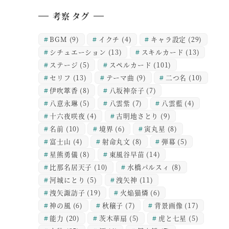
考察 タグ
BGM
(9)
イクチ
(4)
キャラ設定
(29)
シチュエーション
(13)
スキルカード
(13)
ステージ
(5)
スペルカード
(101)
セリフ
(13)
テーマ曲
(9)
二つ名
(10)
伊吹萃香
(8)
八坂神奈子
(7)
八意永琳
(5)
八雲紫
(7)
八雲藍
(4)
十六夜咲夜
(4)
古明地さとり
(9)
名前
(10)
境界
(6)
寅丸星
(8)
富士山
(4)
射命丸文
(8)
弾幕
(5)
星熊勇儀
(8)
東風谷早苗
(14)
比那名居天子
(10)
水橋パルスィ
(8)
河城にとり
(5)
洩矢神
(11)
洩矢諏訪子
(19)
火焔猫燐
(6)
神の風
(6)
秋穣子
(7)
背景画像
(17)
能力
(20)
茨木華扇
(5)
虎と七星
(5)