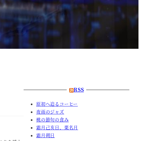
RSS
原初へ迫るコーヒー
夜雨のジャズ
桃の節句の食み
霜月己亥日、栗名月
霜月朔日