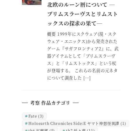
北欧のルーン暦について ―
ブリムスラーヴスとリムスト
ックスの探求の果て―
概要 1999年にスクウェア(現・スク
ウェア・エニックス)から発売された
ゲーム『サガフロンティア2』に、武
器アイテムとして「ブリムスラーヴ
ス」と「リムストックス」という杖
が登場する。 これらの名前の元ネタ
について調査した […]
考察 作品カテゴリ
Fate
(3)
Holoearth Chronicles Side:E ヤマト神想怪異譚
(1)
th6 紅魔郷
(5)
th7 妖々夢
(11)