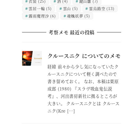
衣装
(25)
酒
(4)
鍵山雛
(7)
雲居一輪
(5)
雲山
(5)
霊烏路空
(13)
霧雨魔理沙
(6)
魂魄妖夢
(5)
考察メモ 最近の投稿
クルースニク についてのメモ
経緯 前々から少し気になっていたク
ルースニクについて軽く調べたので
書き留めておく。 なお、本稿は栗原
成郎 (1980) 『スラヴ吸血鬼伝説
考』、河出書房新社に拠るところが
大きい。 クルースニクとは クルース
ニク(Kre […]