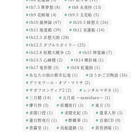
th7.5 萃夢想
(8)
th8 永夜抄
(13)
th9 花映塚
(4)
th9.5 文花帖
(5)
th10 風神録
(47)
th10.5 緋想天
(26)
th11 地霊殿
(39)
th12 星蓮船
(14)
th12.3 非想天則
(28)
th12.5 ダブルスポイラー
(25)
th12.8 妖精大戦争
(2)
th13 神霊廟
(7)
th13.5 心綺楼
(2)
th14 輝針城
(1)
th17 鬼形獣
(3)
th18 虹龍洞
(1)
あなたの街の都市伝鬼
(1)
ほうかご百物語
(16)
グリモワール・オブ・マリサ
(2)
サガフロンティア2
(2)
レンタルマギカ
(1)
三月精
(14)
五月雨 ～samidare～
(1)
儚月抄
(3)
妖魔夜行
(1)
東方
(3)
求聞口授
(1)
求聞史紀
(3)
蓬莱人形
(1)
蓮台野夜行
(1)
酔蝶華
(1)
音楽CD
(0)
香霖堂
(1)
鳥船遺跡
(1)
黄昏酒場
(1)