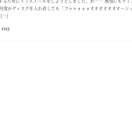
するためにインストールをしようとしました。が…… 無情にもディ
何度かディスクを入れ直しても「フゥゥォォォオオオオオオオーン
[…]
月10日