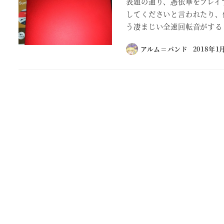
表題の通り、憑依華をプレイ
してくださいと言われたり、
う凄まじい全速回転音がする 
アルム＝バンド
2018年1