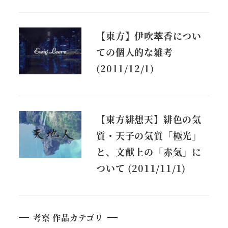
【東方】伊吹萃香につい
ての個人的な雑考
(2011/12/1)
【東方緋想天】緋色の気
質・天子の気質「極光」
と、文献上の「赤気」に
ついて (2011/11/1)
考察 作品カテゴリ