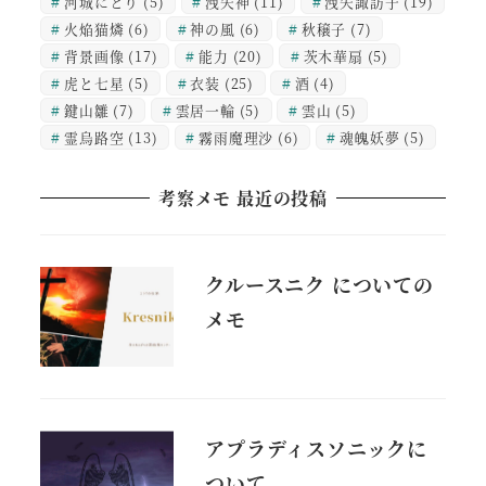
河城にとり
(5)
洩矢神
(11)
洩矢諏訪子
(19)
火焔猫燐
(6)
神の風
(6)
秋穣子
(7)
背景画像
(17)
能力
(20)
茨木華扇
(5)
虎と七星
(5)
衣装
(25)
酒
(4)
鍵山雛
(7)
雲居一輪
(5)
雲山
(5)
霊烏路空
(13)
霧雨魔理沙
(6)
魂魄妖夢
(5)
考察メモ 最近の投稿
クルースニク についての
メモ
アプラディスソニックに
ついて