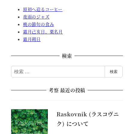
原初へ迫るコーヒー
夜雨のジャズ
桃の節句の食み
霜月己亥日、栗名月
霜月朔日
検索
検
検索
索
考察 最近の投稿
Raskovnik (ラスコヴニ
ク) について