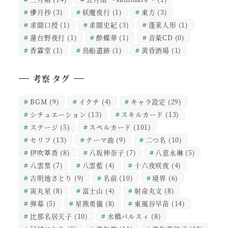
儚月抄
(3)
妖魔夜行
(1)
東方
(3)
求聞口授
(1)
求聞史紀
(3)
蓬莱人形
(1)
蓮台野夜行
(1)
酔蝶華
(1)
音楽CD
(0)
香霖堂
(1)
鳥船遺跡
(1)
黄昏酒場
(1)
考察 タグ
BGM
(9)
イクチ
(4)
キャラ設定
(29)
シチュエーション
(13)
スキルカード
(13)
ステージ
(5)
スペルカード
(101)
セリフ
(13)
テーマ曲
(9)
二つ名
(10)
伊吹萃香
(8)
八坂神奈子
(7)
八意永琳
(5)
八雲紫
(7)
八雲藍
(4)
十六夜咲夜
(4)
古明地さとり
(9)
名前
(10)
境界
(6)
寅丸星
(8)
富士山
(4)
射命丸文
(8)
弾幕
(5)
星熊勇儀
(8)
東風谷早苗
(14)
比那名居天子
(10)
水橋パルスィ
(8)