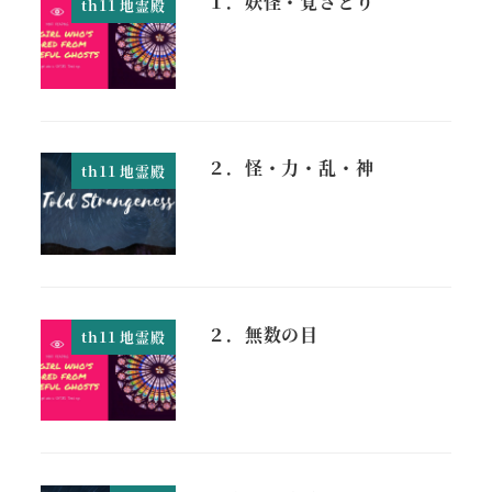
１．妖怪・覚さとり
th11 地霊殿
２．怪・力・乱・神
th11 地霊殿
２．無数の目
th11 地霊殿