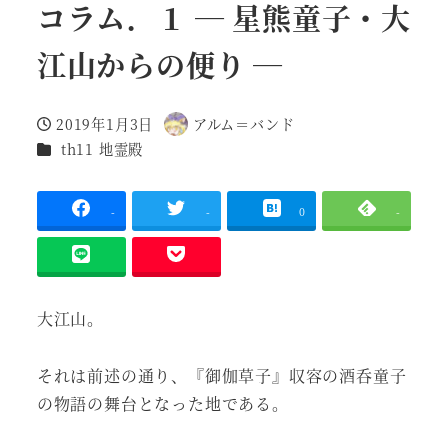
コラム．１ ― 星熊童子・大
江山からの便り ―
2019年1月3日
アルム＝バンド
投稿日
著
作品
th11 地霊殿
者
-
-
0
-
大江山。
それは前述の通り、『御伽草子』収容の酒呑童子
の物語の舞台となった地である。