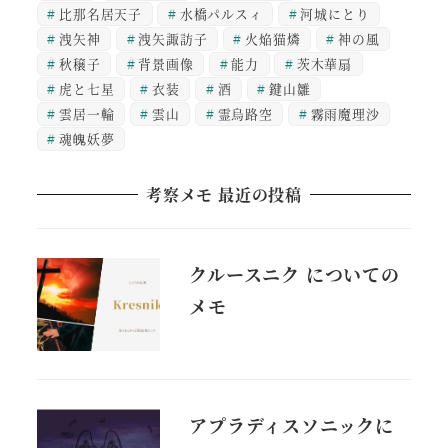
比那名居天子
水橋パルスィ
河城にとり
洩矢神
洩矢諏訪子
火焔猫燐
神の風
秋穣子
背景画像
能力
茨木華扇
虎と七星
衣装
酒
鍵山雛
雲居一輪
雲山
霊烏路空
霧雨魔理沙
魂魄妖夢
考察メモ 最近の投稿
クルースニク についての
メモ
アプラディスソニックに