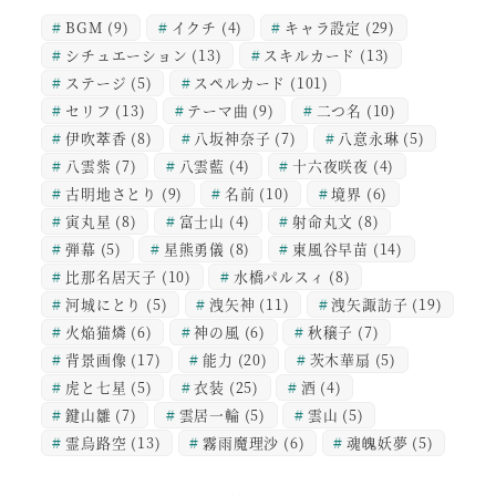
BGM
(9)
イクチ
(4)
キャラ設定
(29)
シチュエーション
(13)
スキルカード
(13)
ステージ
(5)
スペルカード
(101)
セリフ
(13)
テーマ曲
(9)
二つ名
(10)
伊吹萃香
(8)
八坂神奈子
(7)
八意永琳
(5)
八雲紫
(7)
八雲藍
(4)
十六夜咲夜
(4)
古明地さとり
(9)
名前
(10)
境界
(6)
寅丸星
(8)
富士山
(4)
射命丸文
(8)
弾幕
(5)
星熊勇儀
(8)
東風谷早苗
(14)
比那名居天子
(10)
水橋パルスィ
(8)
河城にとり
(5)
洩矢神
(11)
洩矢諏訪子
(19)
火焔猫燐
(6)
神の風
(6)
秋穣子
(7)
背景画像
(17)
能力
(20)
茨木華扇
(5)
虎と七星
(5)
衣装
(25)
酒
(4)
鍵山雛
(7)
雲居一輪
(5)
雲山
(5)
霊烏路空
(13)
霧雨魔理沙
(6)
魂魄妖夢
(5)