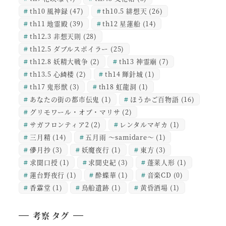
th10 風神録
(47)
th10.5 緋想天
(26)
th11 地霊殿
(39)
th12 星蓮船
(14)
th12.3 非想天則
(28)
th12.5 ダブルスポイラー
(25)
th12.8 妖精大戦争
(2)
th13 神霊廟
(7)
th13.5 心綺楼
(2)
th14 輝針城
(1)
th17 鬼形獣
(3)
th18 虹龍洞
(1)
あなたの街の都市伝鬼
(1)
ほうかご百物語
(16)
グリモワール・オブ・マリサ
(2)
サガフロンティア2
(2)
レンタルマギカ
(1)
三月精
(14)
五月雨 ～samidare～
(1)
儚月抄
(3)
妖魔夜行
(1)
東方
(3)
求聞口授
(1)
求聞史紀
(3)
蓬莱人形
(1)
蓮台野夜行
(1)
酔蝶華
(1)
音楽CD
(0)
香霖堂
(1)
鳥船遺跡
(1)
黄昏酒場
(1)
考察 タグ