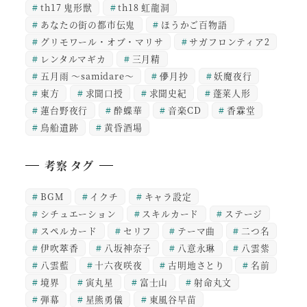
th17 鬼形獣
th18 虹龍洞
あなたの街の都市伝鬼
ほうかご百物語
グリモワール・オブ・マリサ
サガフロンティア2
レンタルマギカ
三月精
五月雨 ～samidare～
儚月抄
妖魔夜行
東方
求聞口授
求聞史紀
蓬莱人形
蓮台野夜行
酔蝶華
音楽CD
香霖堂
鳥船遺跡
黄昏酒場
考察 タグ
BGM
イクチ
キャラ設定
シチュエーション
スキルカード
ステージ
スペルカード
セリフ
テーマ曲
二つ名
伊吹萃香
八坂神奈子
八意永琳
八雲紫
八雲藍
十六夜咲夜
古明地さとり
名前
境界
寅丸星
富士山
射命丸文
弾幕
星熊勇儀
東風谷早苗