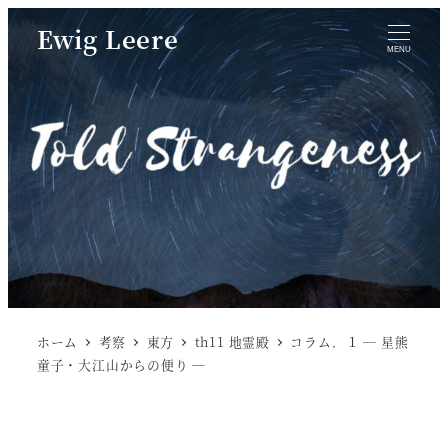
Ewig Leere
MENU
ホーム
考察
東方
th11 地霊殿
コラム．１ ― 星熊
童子・大江山からの便り ―