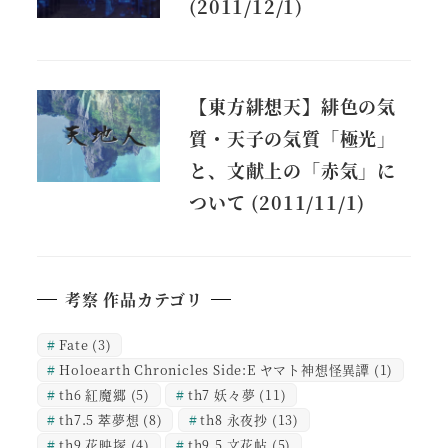
(2011/12/1)
【東方緋想天】緋色の気
質・天子の気質「極光」
と、文献上の「赤気」に
ついて (2011/11/1)
考察 作品カテゴリ
Fate
(3)
Holoearth Chronicles Side:E ヤマト神想怪異譚
(1)
th6 紅魔郷
(5)
th7 妖々夢
(11)
th7.5 萃夢想
(8)
th8 永夜抄
(13)
th9 花映塚
(4)
th9.5 文花帖
(5)