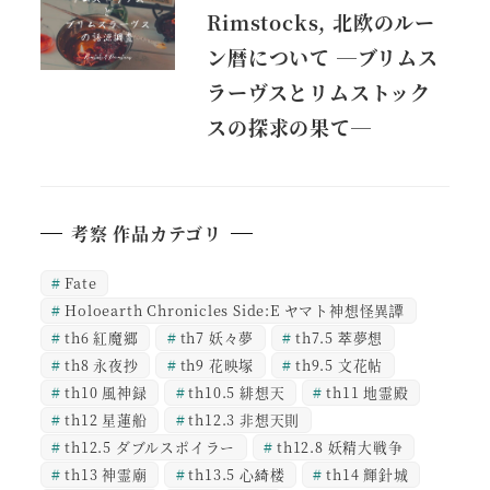
Rimstocks, 北欧のルー
ン暦について ―ブリムス
ラーヴスとリムストック
スの探求の果て―
考察 作品カテゴリ
Fate
Holoearth Chronicles Side:E ヤマト神想怪異譚
th6 紅魔郷
th7 妖々夢
th7.5 萃夢想
th8 永夜抄
th9 花映塚
th9.5 文花帖
th10 風神録
th10.5 緋想天
th11 地霊殿
th12 星蓮船
th12.3 非想天則
th12.5 ダブルスポイラー
th12.8 妖精大戦争
th13 神霊廟
th13.5 心綺楼
th14 輝針城