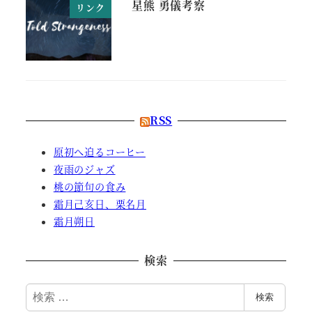
星熊 勇儀考察
リンク
RSS
原初へ迫るコーヒー
夜雨のジャズ
桃の節句の食み
霜月己亥日、栗名月
霜月朔日
検索
検
検索
索