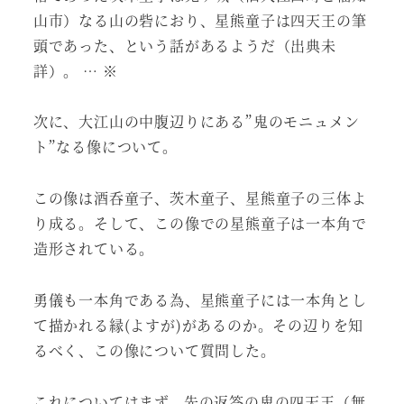
山市）なる山の砦におり、星熊童子は四天王の筆
頭であった、という話があるようだ（出典未
詳）。 … ※
次に、大江山の中腹辺りにある”鬼のモニュメン
ト”なる像について。
この像は酒呑童子、茨木童子、星熊童子の三体よ
り成る。そして、この像での星熊童子は一本角で
造形されている。
勇儀も一本角である為、星熊童子には一本角とし
て描かれる縁(よすが)があるのか。その辺りを知
るべく、この像について質問した。
これについてはまず、先の返答の鬼の四天王（無