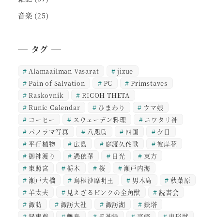
音楽
(25)
タグ
Alamaailman Vasarat
jizue
Pain of Salvation
PC
Primstaves
Raskovnik
RICOH THETA
Runic Calendar
ひまわり
ウマ娘
コーヒー
スウェーデン料理
ニワタリ神
パノラマ写真
八咫烏
四国
夕日
平行植物
広島
庭渡久侘歌
彼岸花
御神渡り
憑依華
日光
東方
東照宮
栃木
桜
瀬戸内海
瀬戸大橋
烏枢沙摩明王
男木島
秋葉原
羊太夫
見えざるピンクの全角獣
読書会
諏訪
諏訪大社
諏訪湖
鉄塔
録事尊
離島
風神録
高崎
鬼形獣