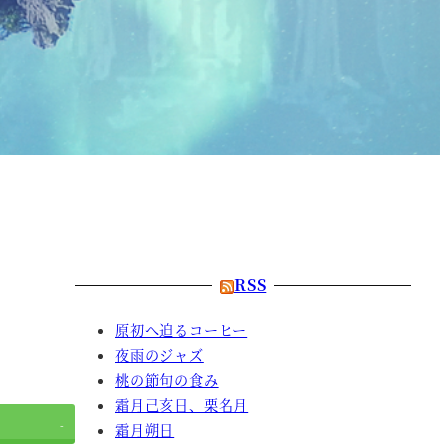
RSS
原初へ迫るコーヒー
夜雨のジャズ
桃の節句の食み
霜月己亥日、栗名月
-
霜月朔日