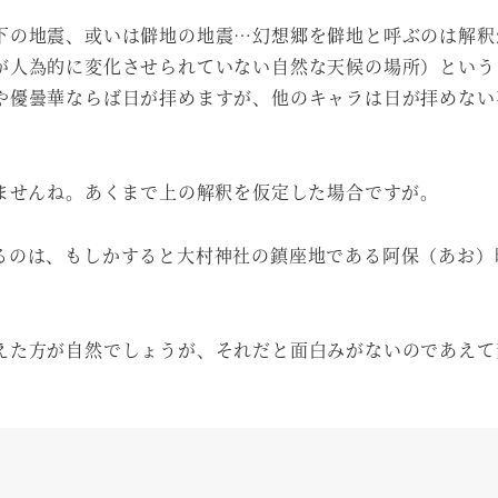
下の地震、或いは僻地の地震…幻想郷を僻地と呼ぶのは解釈
が人為的に変化させられていない自然な天候の場所）という
や優曇華ならば日が拝めますが、他のキャラは日が拝めない
れませんね。あくまで上の解釈を仮定した場合ですが。
るのは、もしかすると大村神社の鎮座地である阿保（あお）
えた方が自然でしょうが、それだと面白みがないのであえて