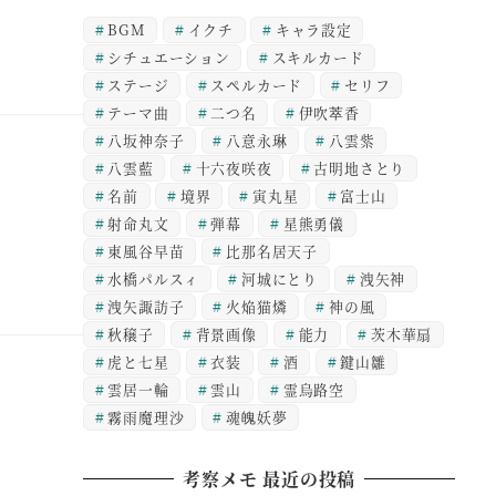
BGM
イクチ
キャラ設定
シチュエーション
スキルカード
ステージ
スペルカード
セリフ
テーマ曲
二つ名
伊吹萃香
八坂神奈子
八意永琳
八雲紫
八雲藍
十六夜咲夜
古明地さとり
名前
境界
寅丸星
富士山
射命丸文
弾幕
星熊勇儀
東風谷早苗
比那名居天子
水橋パルスィ
河城にとり
洩矢神
洩矢諏訪子
火焔猫燐
神の風
秋穣子
背景画像
能力
茨木華扇
虎と七星
衣装
酒
鍵山雛
雲居一輪
雲山
霊烏路空
霧雨魔理沙
魂魄妖夢
考察メモ 最近の投稿