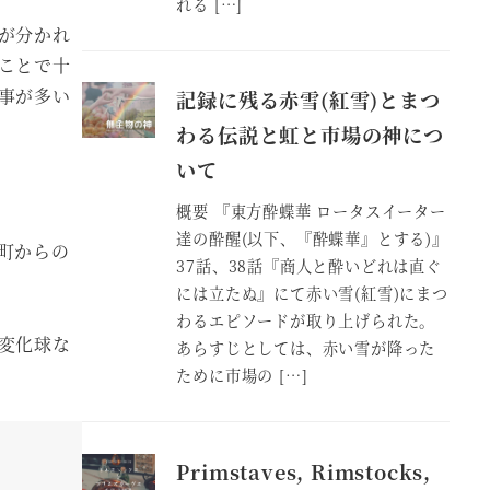
れる […]
が分かれ
ことで十
事が多い
記録に残る赤雪(紅雪)とまつ
わる伝説と虹と市場の神につ
いて
概要 『東方酔蝶華 ロータスイーター
達の酔醒(以下、『酔蝶華』とする)』
町からの
37話、38話『商人と酔いどれは直ぐ
には立たぬ』にて赤い雪(紅雪)にまつ
わるエピソードが取り上げられた。
変化球な
あらすじとしては、赤い雪が降った
ために市場の […]
Primstaves, Rimstocks,