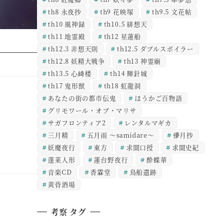
th8 永夜抄
th9 花映塚
th9.5 文花帖
th10 風神録
th10.5 緋想天
th11 地霊殿
th12 星蓮船
th12.3 非想天則
th12.5 ダブルスポイラー
th12.8 妖精大戦争
th13 神霊廟
th13.5 心綺楼
th14 輝針城
th17 鬼形獣
th18 虹龍洞
あなたの街の都市伝鬼
ほうかご百物語
グリモワール・オブ・マリサ
サガフロンティア2
レンタルマギカ
三月精
五月雨 ～samidare～
儚月抄
妖魔夜行
東方
求聞口授
求聞史紀
蓬莱人形
蓮台野夜行
酔蝶華
音楽CD
香霖堂
鳥船遺跡
黄昏酒場
考察 タグ