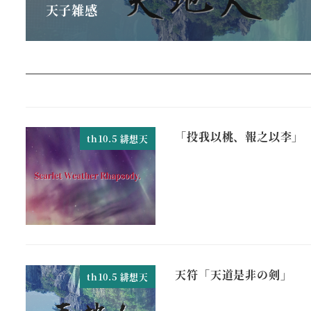
天子雑感
「投我以桃、報之以李」
th10.5 緋想天
天符「天道是非の剣」
th10.5 緋想天