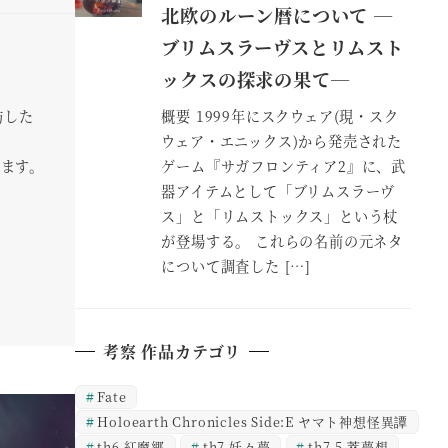
北欧のルーン暦について ―
ブリムスラーヴスとリムスト
ックスの探求の果て―
概要 1999年にスクウェア(現・スク
訪した
ウェア・エニックス)から発売された
ゲーム『サガフロンティア2』に、武
います。
器アイテムとして「ブリムスラーヴ
ス」と「リムストックス」という杖
が登場する。 これらの名前の元ネタ
について調査した […]
考察 作品カテゴリ
Fate
Holoearth Chronicles Side:E ヤマト神想怪異譚
th6 紅魔郷
th7 妖々夢
th7.5 萃夢想