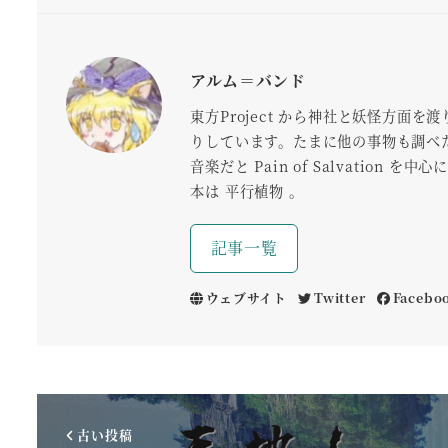
アルム＝バンド
東方Project から神社と妖怪方
りしています。たまに他の事物も調べ
音楽だと Pain of Salvation 
本は 平行植物 。
記事一覧
ウェブサイト
Twitter
Facebo
古い投稿