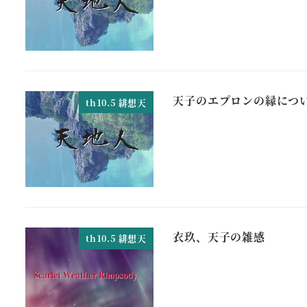
天子のエプロンの縁につ
th10.5 緋想天
衣玖、天子の雑感
th10.5 緋想天