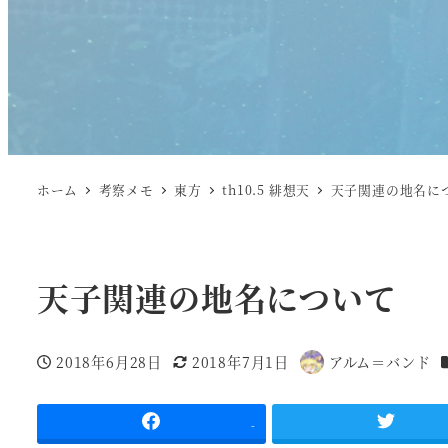
ホーム
考察メモ
東方
th10.5 緋想天
天子関連の地名に
天子関連の地名について
2018年6月28日
2018年7月1日
アルム＝バンド
投稿日
更新日
著
者
-