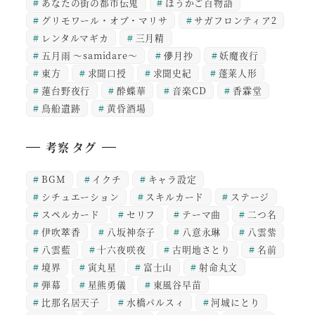
あなたの街の都市伝鬼
ほうかご百物語
グリモワール・オブ・マリサ
サガフロンティア2
レンタルマギカ
三月精
五月雨 ～samidare～
儚月抄
妖魔夜行
東方
求聞口授
求聞史紀
蓬莱人形
蓮台野夜行
酔蝶華
音楽CD
香霖堂
鳥船遺跡
黄昏酒場
考察 タグ
BGM
イクチ
キャラ設定
シチュエーション
スキルカード
ステージ
スペルカード
セリフ
テーマ曲
二つ名
伊吹萃香
八坂神奈子
八意永琳
八雲紫
八雲藍
十六夜咲夜
古明地さとり
名前
境界
寅丸星
富士山
射命丸文
弾幕
星熊勇儀
東風谷早苗
比那名居天子
水橋パルスィ
河城にとり