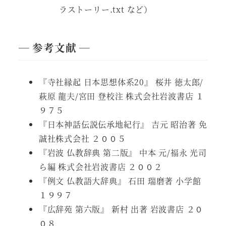
ラストーリー.txt など）
― 参考文献 ―
『寺社縁起 日本思想体系20』 桜井 徳太郎/
萩原 龍夫/宮田 登校注 株式会社岩波書店 １
９７５
『日本神話伝説伝承地紀行』 吉元 昭治著 免
誠社株式会社 ２００５
『岩波 仏教辞典 第二版』 中本 元/福永 光司
ら編 株式会社岩波書店 ２００２
『例文 仏教語大辞典』 石田 瑞磨著 小学館
１９９７
『広辞苑 第六版』 新村 出著 岩波書店 ２０
０８