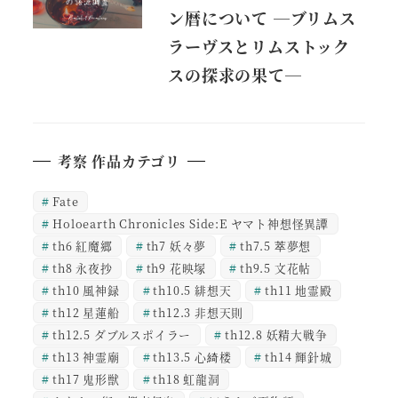
ン暦について ―ブリムス
ラーヴスとリムストック
スの探求の果て―
考察 作品カテゴリ
Fate
Holoearth Chronicles Side:E ヤマト神想怪異譚
th6 紅魔郷
th7 妖々夢
th7.5 萃夢想
th8 永夜抄
th9 花映塚
th9.5 文花帖
th10 風神録
th10.5 緋想天
th11 地霊殿
th12 星蓮船
th12.3 非想天則
th12.5 ダブルスポイラー
th12.8 妖精大戦争
th13 神霊廟
th13.5 心綺楼
th14 輝針城
th17 鬼形獣
th18 虹龍洞