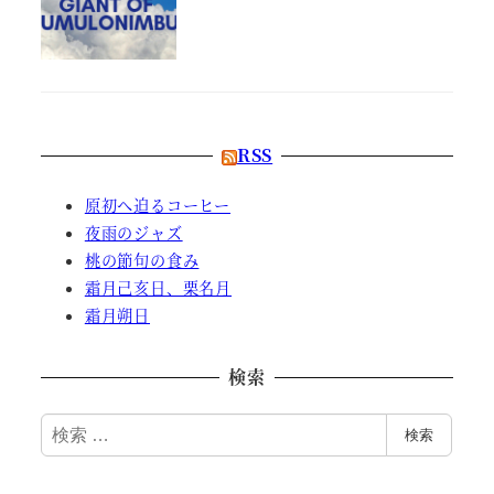
RSS
原初へ迫るコーヒー
夜雨のジャズ
桃の節句の食み
霜月己亥日、栗名月
霜月朔日
検索
検
検索
索