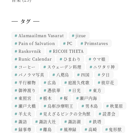
タグ
Alamaailman Vasarat
jizue
Pain of Salvation
PC
Primstaves
Raskovnik
RICOH THETA
Runic Calendar
ひまわり
ウマ娘
コーヒー
スウェーデン料理
ニワタリ神
パノラマ写真
八咫烏
四国
夕日
平行植物
広島
庭渡久侘歌
彼岸花
御神渡り
憑依華
日光
東方
東照宮
栃木
桜
瀬戸内海
瀬戸大橋
烏枢沙摩明王
男木島
秋葉原
羊太夫
見えざるピンクの全角獣
読書会
諏訪
諏訪大社
諏訪湖
鉄塔
録事尊
離島
風神録
高崎
鬼形獣