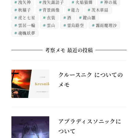
洩矢神
洩矢諏訪子
火焔猫燐
神の風
秋穣子
背景画像
能力
茨木華扇
虎と七星
衣装
酒
鍵山雛
雲居一輪
雲山
霊烏路空
霧雨魔理沙
魂魄妖夢
考察メモ 最近の投稿
クルースニク についての
メモ
アプラディスソニックに
ついて