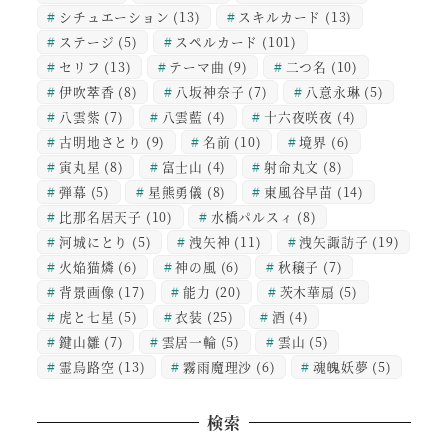
シチュエーション
(13)
スキルカード
(13)
ステージ
(5)
スペルカード
(101)
セリフ
(13)
テーマ曲
(9)
二つ名
(10)
伊吹萃香
(8)
八坂神奈子
(7)
八意永琳
(5)
八雲紫
(7)
八雲藍
(4)
十六夜咲夜
(4)
古明地さとり
(9)
名前
(10)
境界
(6)
寅丸星
(8)
富士山
(4)
射命丸文
(8)
弾幕
(5)
星熊勇儀
(8)
東風谷早苗
(14)
比那名居天子
(10)
水橋パルスィ
(8)
河城にとり
(5)
洩矢神
(11)
洩矢諏訪子
(19)
火焔猫燐
(6)
神の風
(6)
秋穣子
(7)
背景画像
(17)
能力
(20)
茨木華扇
(5)
虎と七星
(5)
衣装
(25)
酒
(4)
鍵山雛
(7)
雲居一輪
(5)
雲山
(5)
霊烏路空
(13)
霧雨魔理沙
(6)
魂魄妖夢
(5)
検索