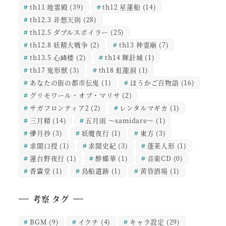
th11 地霊殿
(39)
th12 星蓮船
(14)
th12.3 非想天則
(28)
th12.5 ダブルスポイラー
(25)
th12.8 妖精大戦争
(2)
th13 神霊廟
(7)
th13.5 心綺楼
(2)
th14 輝針城
(1)
th17 鬼形獣
(3)
th18 虹龍洞
(1)
あなたの街の都市伝鬼
(1)
ほうかご百物語
(16)
グリモワール・オブ・マリサ
(2)
サガフロンティア2
(2)
レンタルマギカ
(1)
三月精
(14)
五月雨 ～samidare～
(1)
儚月抄
(3)
妖魔夜行
(1)
東方
(3)
求聞口授
(1)
求聞史紀
(3)
蓬莱人形
(1)
蓮台野夜行
(1)
酔蝶華
(1)
音楽CD
(0)
香霖堂
(1)
鳥船遺跡
(1)
黄昏酒場
(1)
考察 タグ
BGM
(9)
イクチ
(4)
キャラ設定
(29)