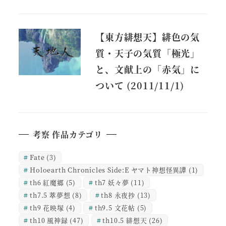
【東方緋想天】緋色の気
質・天子の気質「極光」
と、文献上の「赤気」に
ついて (2011/11/1)
考察 作品カテゴリ
Fate
(3)
Holoearth Chronicles Side:E ヤマト神想怪異譚
(1)
th6 紅魔郷
(5)
th7 妖々夢
(11)
th7.5 萃夢想
(8)
th8 永夜抄
(13)
th9 花映塚
(4)
th9.5 文花帖
(5)
th10 風神録
(47)
th10.5 緋想天
(26)