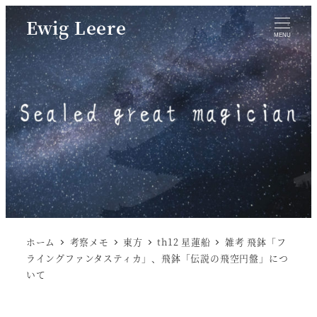
Ewig Leere
MENU
ホーム
考察メモ
東方
th12 星蓮船
雑考 飛鉢「フ
ライングファンタスティカ」、飛鉢「伝説の飛空円盤」につ
いて