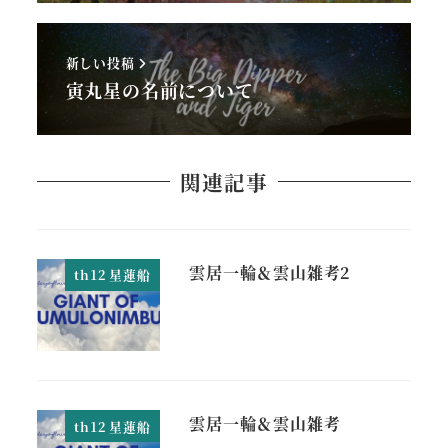
新しい投稿
寅丸星の名前について
関連記事
雲居一輪＆雲山雑考2
th12 星蓮船
雲居一輪＆雲山雑考
th12 星蓮船