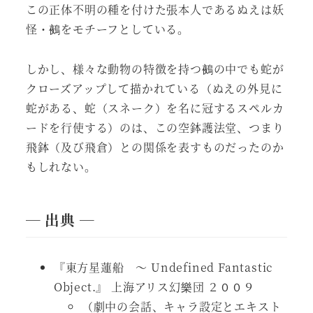
この正体不明の種を付けた張本人であるぬえは妖
怪・鵺をモチーフとしている。
しかし、様々な動物の特徴を持つ鵺の中でも蛇が
クローズアップして描かれている（ぬえの外見に
蛇がある、蛇（スネーク）を名に冠するスペルカ
ードを行使する）のは、この空鉢護法堂、つまり
飛鉢（及び飛倉）との関係を表すものだったのか
もしれない。
― 出典 ―
『東方星蓮船 ～ Undefined Fantastic
Object.』 上海アリス幻樂団 ２００９
（劇中の会話、キャラ設定とエキスト