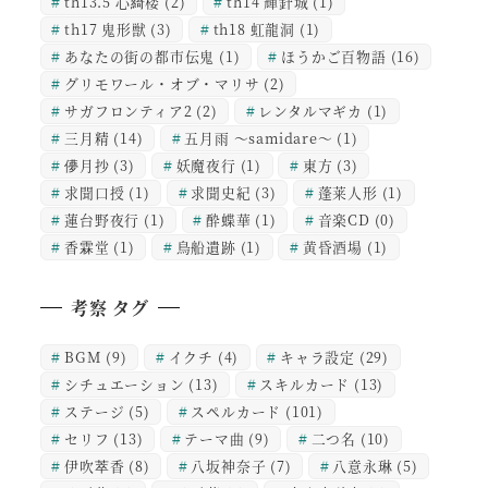
th13.5 心綺楼
(2)
th14 輝針城
(1)
th17 鬼形獣
(3)
th18 虹龍洞
(1)
あなたの街の都市伝鬼
(1)
ほうかご百物語
(16)
グリモワール・オブ・マリサ
(2)
サガフロンティア2
(2)
レンタルマギカ
(1)
三月精
(14)
五月雨 ～samidare～
(1)
儚月抄
(3)
妖魔夜行
(1)
東方
(3)
求聞口授
(1)
求聞史紀
(3)
蓬莱人形
(1)
蓮台野夜行
(1)
酔蝶華
(1)
音楽CD
(0)
香霖堂
(1)
鳥船遺跡
(1)
黄昏酒場
(1)
考察 タグ
BGM
(9)
イクチ
(4)
キャラ設定
(29)
シチュエーション
(13)
スキルカード
(13)
ステージ
(5)
スペルカード
(101)
セリフ
(13)
テーマ曲
(9)
二つ名
(10)
伊吹萃香
(8)
八坂神奈子
(7)
八意永琳
(5)