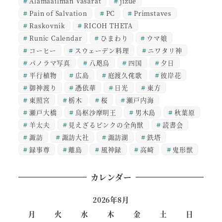
Alamaailman Vasarat
jizue
Pain of Salvation
PC
Primstaves
Raskovnik
RICOH THETA
Runic Calendar
ひまわり
ウマ娘
コーヒー
スウェーデン料理
ニワタリ神
パノラマ写真
八咫烏
四国
夕日
平行植物
広島
庭渡久侘歌
彼岸花
御神渡り
憑依華
日光
東方
東照宮
栃木
桜
瀬戸内海
瀬戸大橋
烏枢沙摩明王
男木島
秋葉原
羊太夫
見えざるピンクの全角獣
読書会
諏訪
諏訪大社
諏訪湖
鉄塔
録事尊
離島
風神録
高崎
鬼形獣
カレンダー
2026年8月
月
火
水
木
金
土
日