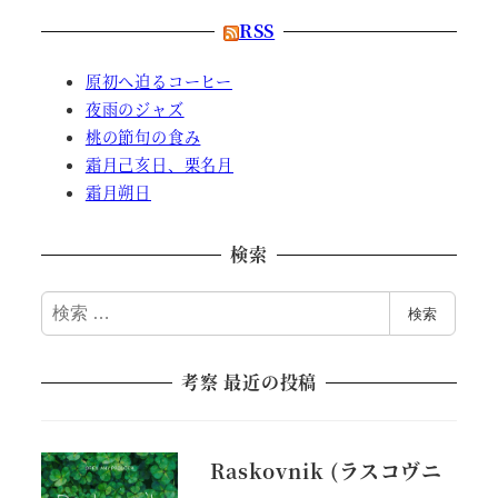
RSS
原初へ迫るコーヒー
夜雨のジャズ
桃の節句の食み
霜月己亥日、栗名月
霜月朔日
検索
検
検索
索
考察 最近の投稿
Raskovnik (ラスコヴニ