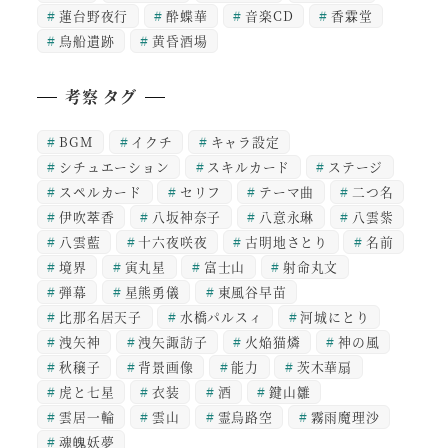
蓮台野夜行
酔蝶華
音楽CD
香霖堂
鳥船遺跡
黄昏酒場
考察 タグ
BGM
イクチ
キャラ設定
シチュエーション
スキルカード
ステージ
スペルカード
セリフ
テーマ曲
二つ名
伊吹萃香
八坂神奈子
八意永琳
八雲紫
八雲藍
十六夜咲夜
古明地さとり
名前
境界
寅丸星
富士山
射命丸文
弾幕
星熊勇儀
東風谷早苗
比那名居天子
水橋パルスィ
河城にとり
洩矢神
洩矢諏訪子
火焔猫燐
神の風
秋穣子
背景画像
能力
茨木華扇
虎と七星
衣装
酒
鍵山雛
雲居一輪
雲山
霊烏路空
霧雨魔理沙
魂魄妖夢