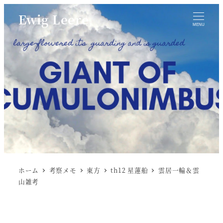
Ewig Leere
MENU
ホーム
考察メモ
東方
th12 星蓮船
雲居一輪＆雲
山雑考