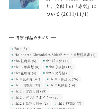
と、文献上の「赤気」に
ついて (2011/11/1)
考察 作品カテゴリ
Fate
(3)
Holoearth Chronicles Side:E ヤマト神想怪異譚
(1)
th6 紅魔郷
(5)
th7 妖々夢
(11)
th7.5 萃夢想
(8)
th8 永夜抄
(13)
th9 花映塚
(4)
th9.5 文花帖
(5)
th10 風神録
(47)
th10.5 緋想天
(26)
th11 地霊殿
(39)
th12 星蓮船
(14)
th12.3 非想天則
(28)
th12.5 ダブルスポイラー
(25)
th12.8 妖精大戦争
(2)
th13 神霊廟
(7)