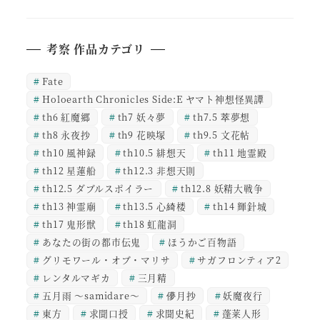
考察 作品カテゴリ
Fate
Holoearth Chronicles Side:E ヤマト神想怪異譚
th6 紅魔郷
th7 妖々夢
th7.5 萃夢想
th8 永夜抄
th9 花映塚
th9.5 文花帖
th10 風神録
th10.5 緋想天
th11 地霊殿
th12 星蓮船
th12.3 非想天則
th12.5 ダブルスポイラー
th12.8 妖精大戦争
th13 神霊廟
th13.5 心綺楼
th14 輝針城
th17 鬼形獣
th18 虹龍洞
あなたの街の都市伝鬼
ほうかご百物語
グリモワール・オブ・マリサ
サガフロンティア2
レンタルマギカ
三月精
五月雨 ～samidare～
儚月抄
妖魔夜行
東方
求聞口授
求聞史紀
蓬莱人形