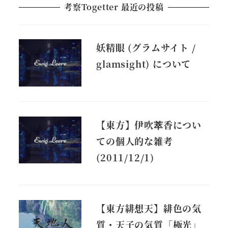
考察Togetter 最近の投稿
妖精眼 (グラムサイト /
glamsight) について
【東方】伊吹萃香につい
ての個人的な雑考
(2011/12/1)
【東方緋想天】緋色の気
質・天子の気質「極光」