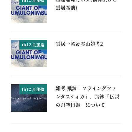
th12 星蓮船
雲居希膺)
雲居一輪＆雲山雑考2
th12 星蓮船
雑考 飛鉢「フライングファ
th12 星蓮船
ンタスティカ」、飛鉢「伝説
の飛空円盤」について