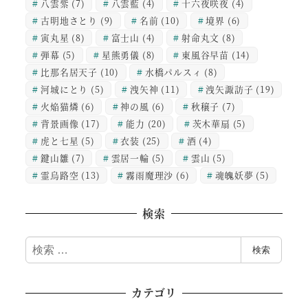
八雲紫
(7)
八雲藍
(4)
十六夜咲夜
(4)
古明地さとり
(9)
名前
(10)
境界
(6)
寅丸星
(8)
富士山
(4)
射命丸文
(8)
弾幕
(5)
星熊勇儀
(8)
東風谷早苗
(14)
比那名居天子
(10)
水橋パルスィ
(8)
河城にとり
(5)
洩矢神
(11)
洩矢諏訪子
(19)
火焔猫燐
(6)
神の風
(6)
秋穣子
(7)
背景画像
(17)
能力
(20)
茨木華扇
(5)
虎と七星
(5)
衣装
(25)
酒
(4)
鍵山雛
(7)
雲居一輪
(5)
雲山
(5)
霊烏路空
(13)
霧雨魔理沙
(6)
魂魄妖夢
(5)
検索
検
検索
索
カテゴリ