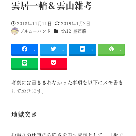
雲居一輪＆雲山雑考
2018年11月11日
2019年1月2日
投稿日
更新日
作品
アルム＝バンド
th12 星蓮船
著
者
-
-
0
-
考察には書ききれなかった事項を以下にメモ書き
しておきます。
地獄突き
船乗りの仕事の危険さを表す成句として、「板子