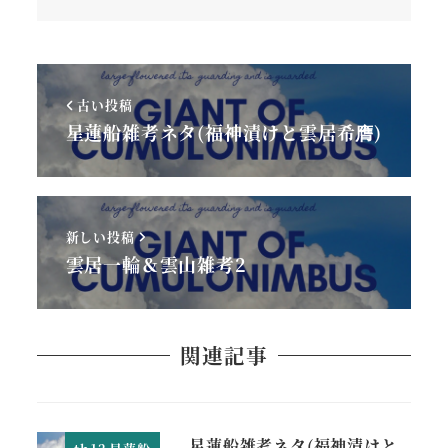
古い投稿
星蓮船雑考ネタ(福神漬けと雲居希膺)
新しい投稿
雲居一輪＆雲山雑考2
関連記事
星蓮船雑考ネタ(福神漬けと