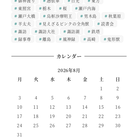
御神渡り
憑依華
日光
東方
東照宮
栃木
桜
瀬戸内海
瀬戸大橋
烏枢沙摩明王
男木島
秋葉原
羊太夫
見えざるピンクの全角獣
読書会
諏訪
諏訪大社
諏訪湖
鉄塔
録事尊
離島
風神録
高崎
鬼形獣
カレンダー
2026年8月
月
火
水
木
金
土
日
1
2
3
4
5
6
7
8
9
10
11
12
13
14
15
16
17
18
19
20
21
22
23
24
25
26
27
28
29
30
31