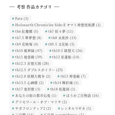
考察 作品カテゴリ
Fate
(3)
Holoearth Chronicles Side:E ヤマト神想怪異譚
(1)
th6 紅魔郷
(5)
th7 妖々夢
(11)
th7.5 萃夢想
(8)
th8 永夜抄
(13)
th9 花映塚
(4)
th9.5 文花帖
(5)
th10 風神録
(47)
th10.5 緋想天
(26)
th11 地霊殿
(39)
th12 星蓮船
(14)
th12.3 非想天則
(28)
th12.5 ダブルスポイラー
(25)
th12.8 妖精大戦争
(2)
th13 神霊廟
(7)
th13.5 心綺楼
(2)
th14 輝針城
(1)
th17 鬼形獣
(3)
th18 虹龍洞
(1)
あなたの街の都市伝鬼
(1)
ほうかご百物語
(16)
グリモワール・オブ・マリサ
(2)
サガフロンティア2
(2)
レンタルマギカ
(1)
三月精
(14)
五月雨 ～samidare～
(1)