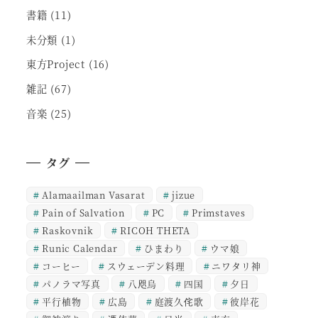
書籍
(11)
未分類
(1)
東方Project
(16)
雑記
(67)
音楽
(25)
タグ
Alamaailman Vasarat
jizue
Pain of Salvation
PC
Primstaves
Raskovnik
RICOH THETA
Runic Calendar
ひまわり
ウマ娘
コーヒー
スウェーデン料理
ニワタリ神
パノラマ写真
八咫烏
四国
夕日
平行植物
広島
庭渡久侘歌
彼岸花