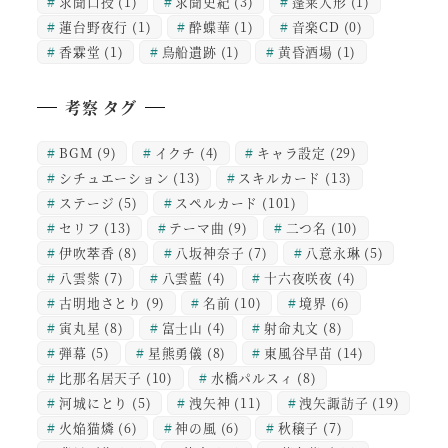
求聞口授
(1)
求聞史紀
(3)
蓬莱人形
(1)
蓮台野夜行
(1)
酔蝶華
(1)
音楽CD
(0)
香霖堂
(1)
鳥船遺跡
(1)
黄昏酒場
(1)
考察 タグ
BGM
(9)
イクチ
(4)
キャラ設定
(29)
シチュエーション
(13)
スキルカード
(13)
ステージ
(5)
スペルカード
(101)
セリフ
(13)
テーマ曲
(9)
二つ名
(10)
伊吹萃香
(8)
八坂神奈子
(7)
八意永琳
(5)
八雲紫
(7)
八雲藍
(4)
十六夜咲夜
(4)
古明地さとり
(9)
名前
(10)
境界
(6)
寅丸星
(8)
富士山
(4)
射命丸文
(8)
弾幕
(5)
星熊勇儀
(8)
東風谷早苗
(14)
比那名居天子
(10)
水橋パルスィ
(8)
河城にとり
(5)
洩矢神
(11)
洩矢諏訪子
(19)
火焔猫燐
(6)
神の風
(6)
秋穣子
(7)