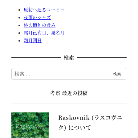
原初へ迫るコーヒー
夜雨のジャズ
桃の節句の食み
霜月己亥日、栗名月
霜月朔日
検索
検
検索
索
考察 最近の投稿
Raskovnik (ラスコヴニ
ク) について