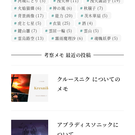
河城にとり
(5)
洩矢神
(11)
洩矢諏訪子
(19)
火焔猫燐
(6)
神の風
(6)
秋穣子
(7)
背景画像
(17)
能力
(20)
茨木華扇
(5)
虎と七星
(5)
衣装
(25)
酒
(4)
鍵山雛
(7)
雲居一輪
(5)
雲山
(5)
霊烏路空
(13)
霧雨魔理沙
(6)
魂魄妖夢
(5)
考察メモ 最近の投稿
クルースニク についての
メモ
アプラディスソニックに
ついて