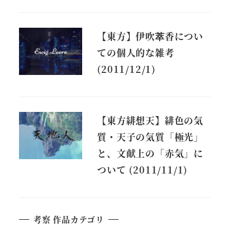
【東方】伊吹萃香につい
ての個人的な雑考
(2011/12/1)
【東方緋想天】緋色の気
質・天子の気質「極光」
と、文献上の「赤気」に
ついて (2011/11/1)
考察 作品カテゴリ