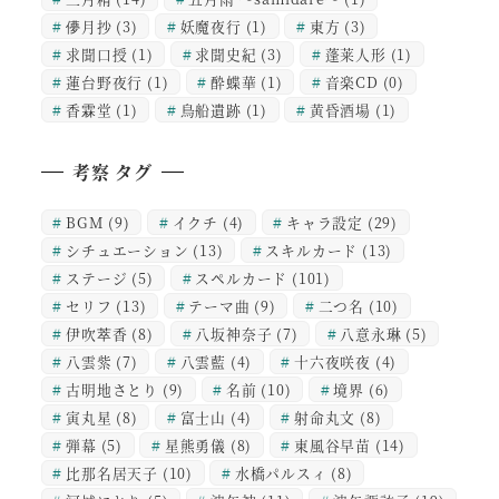
儚月抄
(3)
妖魔夜行
(1)
東方
(3)
求聞口授
(1)
求聞史紀
(3)
蓬莱人形
(1)
蓮台野夜行
(1)
酔蝶華
(1)
音楽CD
(0)
香霖堂
(1)
鳥船遺跡
(1)
黄昏酒場
(1)
考察 タグ
BGM
(9)
イクチ
(4)
キャラ設定
(29)
シチュエーション
(13)
スキルカード
(13)
ステージ
(5)
スペルカード
(101)
セリフ
(13)
テーマ曲
(9)
二つ名
(10)
伊吹萃香
(8)
八坂神奈子
(7)
八意永琳
(5)
八雲紫
(7)
八雲藍
(4)
十六夜咲夜
(4)
古明地さとり
(9)
名前
(10)
境界
(6)
寅丸星
(8)
富士山
(4)
射命丸文
(8)
弾幕
(5)
星熊勇儀
(8)
東風谷早苗
(14)
比那名居天子
(10)
水橋パルスィ
(8)