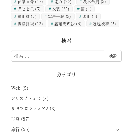
背景画像
(17)
能力
(20)
茨木華扇
(5)
虎と七星
(5)
衣装
(25)
酒
(4)
鍵山雛
(7)
雲居一輪
(5)
雲山
(5)
霊烏路空
(13)
霧雨魔理沙
(6)
魂魄妖夢
(5)
検索
検
検索
索
カテゴリ
Web
(5)
アリスメティカ
(3)
サガフロンティア2
(8)
写真
(87)
旅行
(65)