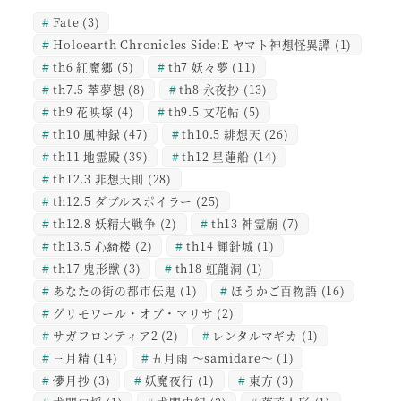
Fate
(3)
Holoearth Chronicles Side:E ヤマト神想怪異譚
(1)
th6 紅魔郷
(5)
th7 妖々夢
(11)
th7.5 萃夢想
(8)
th8 永夜抄
(13)
th9 花映塚
(4)
th9.5 文花帖
(5)
th10 風神録
(47)
th10.5 緋想天
(26)
th11 地霊殿
(39)
th12 星蓮船
(14)
th12.3 非想天則
(28)
th12.5 ダブルスポイラー
(25)
th12.8 妖精大戦争
(2)
th13 神霊廟
(7)
th13.5 心綺楼
(2)
th14 輝針城
(1)
th17 鬼形獣
(3)
th18 虹龍洞
(1)
あなたの街の都市伝鬼
(1)
ほうかご百物語
(16)
グリモワール・オブ・マリサ
(2)
サガフロンティア2
(2)
レンタルマギカ
(1)
三月精
(14)
五月雨 ～samidare～
(1)
儚月抄
(3)
妖魔夜行
(1)
東方
(3)