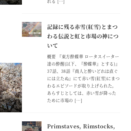
れる […]
記録に残る赤雪(紅雪)とまつ
わる伝説と虹と市場の神につ
いて
概要 『東方酔蝶華 ロータスイーター
達の酔醒(以下、『酔蝶華』とする)』
37話、38話『商人と酔いどれは直ぐ
には立たぬ』にて赤い雪(紅雪)にまつ
わるエピソードが取り上げられた。
あらすじとしては、赤い雪が降った
ために市場の […]
Primstaves, Rimstocks,