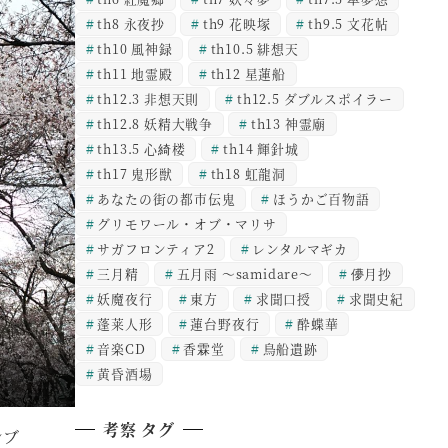
th8 永夜抄
th9 花映塚
th9.5 文花帖
th10 風神録
th10.5 緋想天
th11 地霊殿
th12 星蓮船
th12.3 非想天則
th12.5 ダブルスポイラー
th12.8 妖精大戦争
th13 神霊廟
th13.5 心綺楼
th14 輝針城
th17 鬼形獣
th18 虹龍洞
あなたの街の都市伝鬼
ほうかご百物語
グリモワール・オブ・マリサ
サガフロンティア2
レンタルマギカ
三月精
五月雨 ～samidare～
儚月抄
妖魔夜行
東方
求聞口授
求聞史紀
蓬莱人形
蓮台野夜行
酔蝶華
音楽CD
香霖堂
鳥船遺跡
黄昏酒場
考察 タグ
シブ