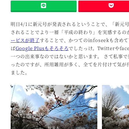
明日4/1に新元号が発表されるということで、「新元
されることでより一層「平成の終わり」を実感するの
ービスが終了
することで、かつてのinfoseekも含
ば
Google Plusもそろそろ
でしたっけ。Twitterやf
一つの出来事なのではないかと思います。 さて私事
ったのですが、所用雑用が多く、全てを片付けて気が
ました。
桜並木