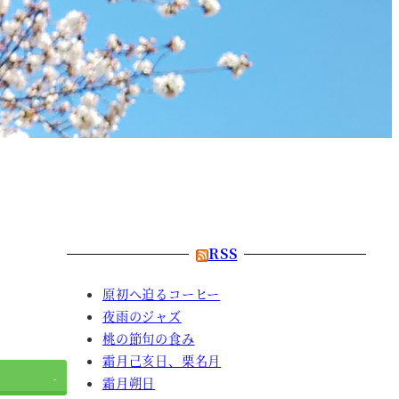
RSS
原初へ迫るコーヒー
夜雨のジャズ
桃の節句の食み
霜月己亥日、栗名月
-
霜月朔日