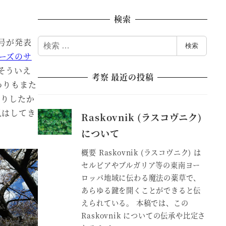
検索
号が発表
検
検索
索
ーズのサ
 そういえ
考察 最近の投稿
変わりもまた
くりしたか
見はしてき
Raskovnik (ラスコヴニク)
について
概要 Raskovnik (ラスコヴニク) は
セルビアやブルガリア等の東南ヨー
ロッパ地域に伝わる魔法の薬草で、
あらゆる鍵を開くことができると伝
えられている。 本稿では、この
Raskovnik についての伝承や比定さ