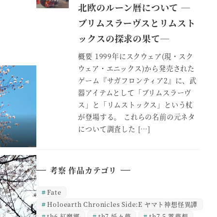
北欧のルーン暦について ―
ブリムスラーヴスとリムスト
ックスの探求の果て―
概要 1999年にスクウェア(現・スク
ウェア・エニックス)から発売された
ゲーム『サガフロンティア2』に、武
器アイテムとして「ブリムスラーヴ
ス」と「リムストックス」という杖
が登場する。 これらの名前の元ネタ
について調査した […]
考察 作品カテゴリ
Fate
Holoearth Chronicles Side:E ヤマト神想怪異譚
th6 紅魔郷
th7 妖々夢
th7.5 萃夢想