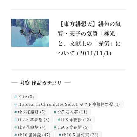
【東方緋想天】緋色の気
質・天子の気質「極光」
と、文献上の「赤気」に
ついて (2011/11/1)
考察 作品カテゴリ
Fate
(3)
Holoearth Chronicles Side:E ヤマト神想怪異譚
(1)
th6 紅魔郷
(5)
th7 妖々夢
(11)
th7.5 萃夢想
(8)
th8 永夜抄
(13)
th9 花映塚
(4)
th9.5 文花帖
(5)
th10 風神録
(47)
th10.5 緋想天
(26)