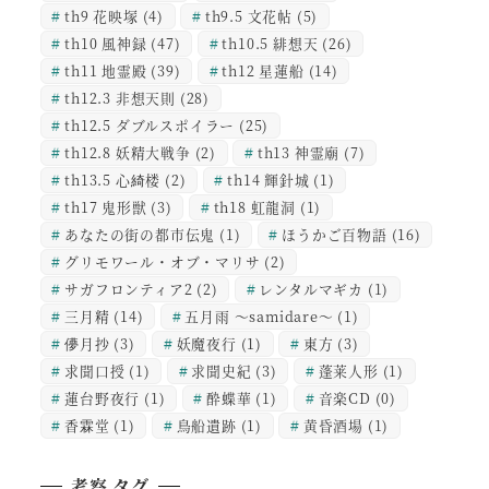
th9 花映塚
(4)
th9.5 文花帖
(5)
th10 風神録
(47)
th10.5 緋想天
(26)
th11 地霊殿
(39)
th12 星蓮船
(14)
th12.3 非想天則
(28)
th12.5 ダブルスポイラー
(25)
th12.8 妖精大戦争
(2)
th13 神霊廟
(7)
th13.5 心綺楼
(2)
th14 輝針城
(1)
th17 鬼形獣
(3)
th18 虹龍洞
(1)
あなたの街の都市伝鬼
(1)
ほうかご百物語
(16)
グリモワール・オブ・マリサ
(2)
サガフロンティア2
(2)
レンタルマギカ
(1)
三月精
(14)
五月雨 ～samidare～
(1)
儚月抄
(3)
妖魔夜行
(1)
東方
(3)
求聞口授
(1)
求聞史紀
(3)
蓬莱人形
(1)
蓮台野夜行
(1)
酔蝶華
(1)
音楽CD
(0)
香霖堂
(1)
鳥船遺跡
(1)
黄昏酒場
(1)
考察 タグ