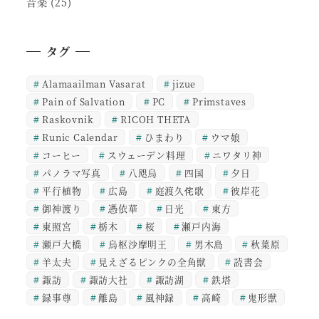
音楽
(25)
タグ
Alamaailman Vasarat
jizue
Pain of Salvation
PC
Primstaves
Raskovnik
RICOH THETA
Runic Calendar
ひまわり
ウマ娘
コーヒー
スウェーデン料理
ニワタリ神
パノラマ写真
八咫烏
四国
夕日
平行植物
広島
庭渡久侘歌
彼岸花
御神渡り
憑依華
日光
東方
東照宮
栃木
桜
瀬戸内海
瀬戸大橋
烏枢沙摩明王
男木島
秋葉原
羊太夫
見えざるピンクの全角獣
読書会
諏訪
諏訪大社
諏訪湖
鉄塔
録事尊
離島
風神録
高崎
鬼形獣