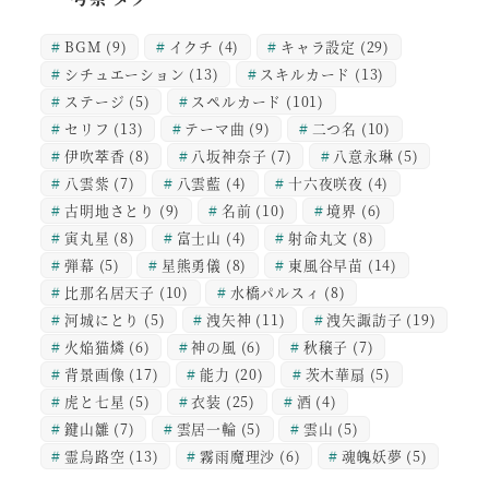
BGM
(9)
イクチ
(4)
キャラ設定
(29)
シチュエーション
(13)
スキルカード
(13)
ステージ
(5)
スペルカード
(101)
セリフ
(13)
テーマ曲
(9)
二つ名
(10)
伊吹萃香
(8)
八坂神奈子
(7)
八意永琳
(5)
八雲紫
(7)
八雲藍
(4)
十六夜咲夜
(4)
古明地さとり
(9)
名前
(10)
境界
(6)
寅丸星
(8)
富士山
(4)
射命丸文
(8)
弾幕
(5)
星熊勇儀
(8)
東風谷早苗
(14)
比那名居天子
(10)
水橋パルスィ
(8)
河城にとり
(5)
洩矢神
(11)
洩矢諏訪子
(19)
火焔猫燐
(6)
神の風
(6)
秋穣子
(7)
背景画像
(17)
能力
(20)
茨木華扇
(5)
虎と七星
(5)
衣装
(25)
酒
(4)
鍵山雛
(7)
雲居一輪
(5)
雲山
(5)
霊烏路空
(13)
霧雨魔理沙
(6)
魂魄妖夢
(5)