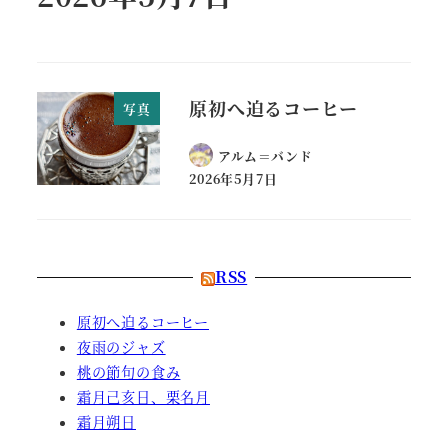
原初へ迫るコーヒー
写真
アルム＝バンド
2026年5月7日
RSS
原初へ迫るコーヒー
夜雨のジャズ
桃の節句の食み
霜月己亥日、栗名月
霜月朔日