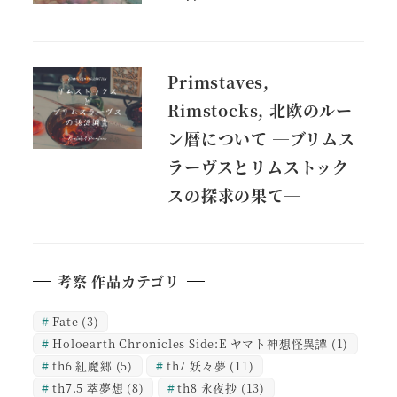
Primstaves,
Rimstocks, 北欧のルー
ン暦について ―ブリムス
ラーヴスとリムストック
スの探求の果て―
考察 作品カテゴリ
Fate
(3)
Holoearth Chronicles Side:E ヤマト神想怪異譚
(1)
th6 紅魔郷
(5)
th7 妖々夢
(11)
th7.5 萃夢想
(8)
th8 永夜抄
(13)