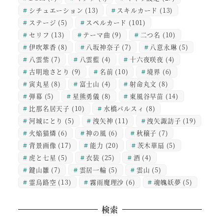
シチュエーション
(13)
スキルカード
(13)
ステージ
(5)
スペルカード
(101)
セリフ
(13)
テーマ曲
(9)
二つ名
(10)
伊吹萃香
(8)
八坂神奈子
(7)
八意永琳
(5)
八雲紫
(7)
八雲藍
(4)
十六夜咲夜
(4)
古明地さとり
(9)
名前
(10)
境界
(6)
寅丸星
(8)
富士山
(4)
射命丸文
(8)
弾幕
(5)
星熊勇儀
(8)
東風谷早苗
(14)
比那名居天子
(10)
水橋パルスィ
(8)
河城にとり
(5)
洩矢神
(11)
洩矢諏訪子
(19)
火焔猫燐
(6)
神の風
(6)
秋穣子
(7)
背景画像
(17)
能力
(20)
茨木華扇
(5)
虎と七星
(5)
衣装
(25)
酒
(4)
鍵山雛
(7)
雲居一輪
(5)
雲山
(5)
霊烏路空
(13)
霧雨魔理沙
(6)
魂魄妖夢
(5)
検索