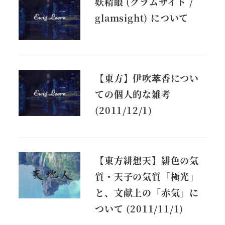
妖精眼 (グラムサイト /
glamsight) について
【東方】伊吹萃香につい
ての個人的な雑考
(2011/12/1)
【東方緋想天】緋色の気
質・天子の気質「極光」
と、文献上の「赤気」に
ついて (2011/11/1)