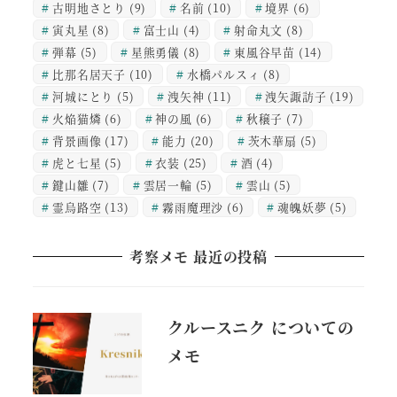
古明地さとり
(9)
名前
(10)
境界
(6)
寅丸星
(8)
富士山
(4)
射命丸文
(8)
弾幕
(5)
星熊勇儀
(8)
東風谷早苗
(14)
比那名居天子
(10)
水橋パルスィ
(8)
河城にとり
(5)
洩矢神
(11)
洩矢諏訪子
(19)
火焔猫燐
(6)
神の風
(6)
秋穣子
(7)
背景画像
(17)
能力
(20)
茨木華扇
(5)
虎と七星
(5)
衣装
(25)
酒
(4)
鍵山雛
(7)
雲居一輪
(5)
雲山
(5)
霊烏路空
(13)
霧雨魔理沙
(6)
魂魄妖夢
(5)
考察メモ 最近の投稿
クルースニク についての
メモ