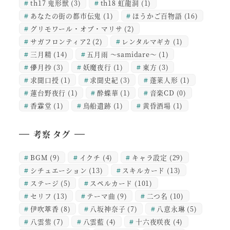
th17 鬼形獣
(3)
th18 虹龍洞
(1)
あなたの街の都市伝鬼
(1)
ほうかご百物語
(16)
グリモワール・オブ・マリサ
(2)
サガフロンティア2
(2)
レンタルマギカ
(1)
三月精
(14)
五月雨 ～samidare～
(1)
儚月抄
(3)
妖魔夜行
(1)
東方
(3)
求聞口授
(1)
求聞史紀
(3)
蓬莱人形
(1)
蓮台野夜行
(1)
酔蝶華
(1)
音楽CD
(0)
香霖堂
(1)
鳥船遺跡
(1)
黄昏酒場
(1)
考察 タグ
BGM
(9)
イクチ
(4)
キャラ設定
(29)
シチュエーション
(13)
スキルカード
(13)
ステージ
(5)
スペルカード
(101)
セリフ
(13)
テーマ曲
(9)
二つ名
(10)
伊吹萃香
(8)
八坂神奈子
(7)
八意永琳
(5)
八雲紫
(7)
八雲藍
(4)
十六夜咲夜
(4)