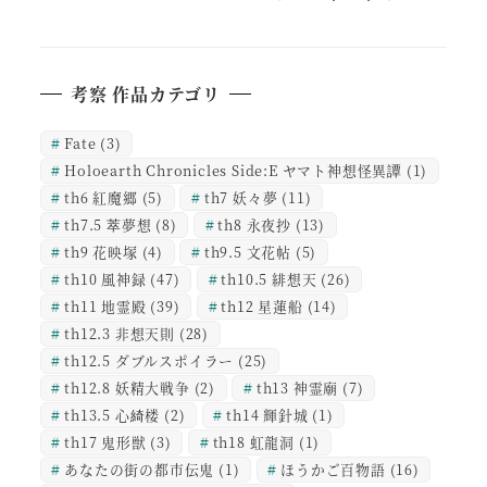
考察 作品カテゴリ
Fate
(3)
Holoearth Chronicles Side:E ヤマト神想怪異譚
(1)
th6 紅魔郷
(5)
th7 妖々夢
(11)
th7.5 萃夢想
(8)
th8 永夜抄
(13)
th9 花映塚
(4)
th9.5 文花帖
(5)
th10 風神録
(47)
th10.5 緋想天
(26)
th11 地霊殿
(39)
th12 星蓮船
(14)
th12.3 非想天則
(28)
th12.5 ダブルスポイラー
(25)
th12.8 妖精大戦争
(2)
th13 神霊廟
(7)
th13.5 心綺楼
(2)
th14 輝針城
(1)
th17 鬼形獣
(3)
th18 虹龍洞
(1)
あなたの街の都市伝鬼
(1)
ほうかご百物語
(16)