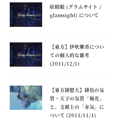
妖精眼 (グラムサイト /
glamsight) について
【東方】伊吹萃香につい
ての個人的な雑考
(2011/12/1)
【東方緋想天】緋色の気
質・天子の気質「極光」
と、文献上の「赤気」に
ついて (2011/11/1)