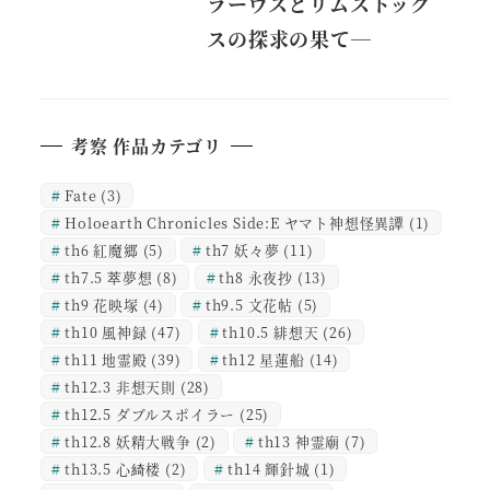
ラーヴスとリムストック
スの探求の果て―
考察 作品カテゴリ
Fate
(3)
Holoearth Chronicles Side:E ヤマト神想怪異譚
(1)
th6 紅魔郷
(5)
th7 妖々夢
(11)
th7.5 萃夢想
(8)
th8 永夜抄
(13)
th9 花映塚
(4)
th9.5 文花帖
(5)
th10 風神録
(47)
th10.5 緋想天
(26)
th11 地霊殿
(39)
th12 星蓮船
(14)
th12.3 非想天則
(28)
th12.5 ダブルスポイラー
(25)
th12.8 妖精大戦争
(2)
th13 神霊廟
(7)
th13.5 心綺楼
(2)
th14 輝針城
(1)