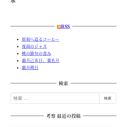
承
RSS
原初へ迫るコーヒー
夜雨のジャズ
桃の節句の食み
霜月己亥日、栗名月
霜月朔日
検索
検
検索
索
考察 最近の投稿