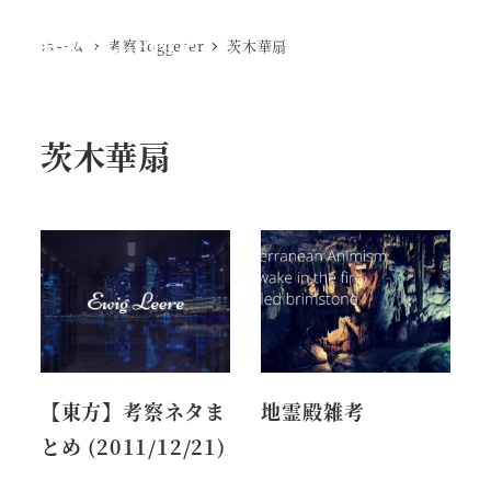
Ewig Leere
ホーム
考察Toggeter
茨木華扇
MENU
茨木華扇
【東方】考察ネタま
地霊殿雑考
とめ (2011/12/21)