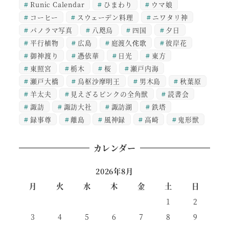
Runic Calendar
ひまわり
ウマ娘
コーヒー
スウェーデン料理
ニワタリ神
パノラマ写真
八咫烏
四国
夕日
平行植物
広島
庭渡久侘歌
彼岸花
御神渡り
憑依華
日光
東方
東照宮
栃木
桜
瀬戸内海
瀬戸大橋
烏枢沙摩明王
男木島
秋葉原
羊太夫
見えざるピンクの全角獣
読書会
諏訪
諏訪大社
諏訪湖
鉄塔
録事尊
離島
風神録
高崎
鬼形獣
カレンダー
2026年8月
月
火
水
木
金
土
日
1
2
3
4
5
6
7
8
9