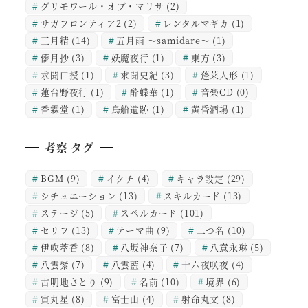
グリモワール・オブ・マリサ
(2)
サガフロンティア2
(2)
レンタルマギカ
(1)
三月精
(14)
五月雨 ～samidare～
(1)
儚月抄
(3)
妖魔夜行
(1)
東方
(3)
求聞口授
(1)
求聞史紀
(3)
蓬莱人形
(1)
蓮台野夜行
(1)
酔蝶華
(1)
音楽CD
(0)
香霖堂
(1)
鳥船遺跡
(1)
黄昏酒場
(1)
考察 タグ
BGM
(9)
イクチ
(4)
キャラ設定
(29)
シチュエーション
(13)
スキルカード
(13)
ステージ
(5)
スペルカード
(101)
セリフ
(13)
テーマ曲
(9)
二つ名
(10)
伊吹萃香
(8)
八坂神奈子
(7)
八意永琳
(5)
八雲紫
(7)
八雲藍
(4)
十六夜咲夜
(4)
古明地さとり
(9)
名前
(10)
境界
(6)
寅丸星
(8)
富士山
(4)
射命丸文
(8)