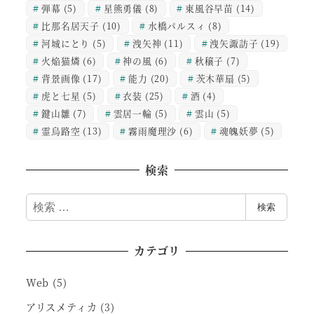
弾幕
(5)
星熊勇儀
(8)
東風谷早苗
(14)
比那名居天子
(10)
水橋パルスィ
(8)
河城にとり
(5)
洩矢神
(11)
洩矢諏訪子
(19)
火焔猫燐
(6)
神の風
(6)
秋穣子
(7)
背景画像
(17)
能力
(20)
茨木華扇
(5)
虎と七星
(5)
衣装
(25)
酒
(4)
鍵山雛
(7)
雲居一輪
(5)
雲山
(5)
霊烏路空
(13)
霧雨魔理沙
(6)
魂魄妖夢
(5)
検索
検
検索
索
カテゴリ
Web
(5)
アリスメティカ
(3)