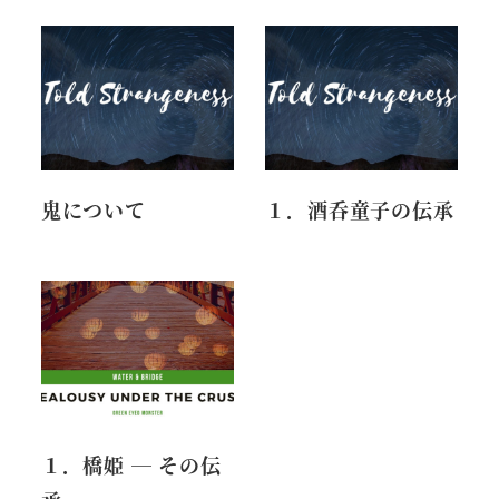
鬼について
１．酒呑童子の伝承
１．橋姫 ― その伝