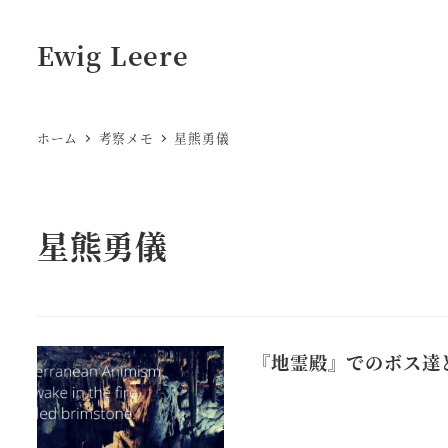
Ewig Leere
ホーム
考察メモ
星熊勇儀
星熊勇儀
『地霊殿』でのボス達と