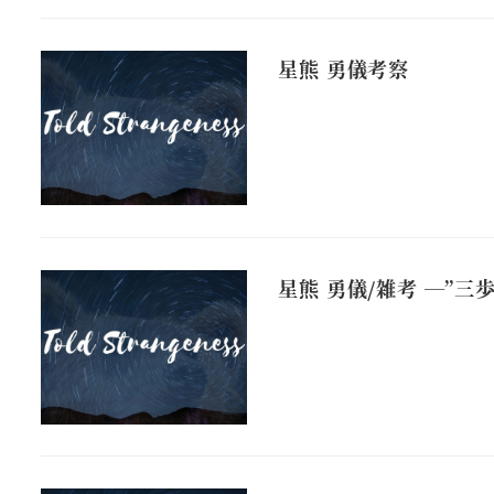
星熊 勇儀考察
星熊 勇儀/雑考 ―”三