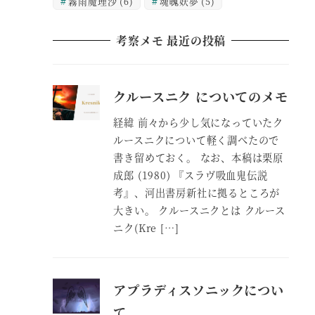
霧雨魔理沙
(6)
魂魄妖夢
(5)
考察メモ 最近の投稿
クルースニク についてのメモ
経緯 前々から少し気になっていたク
ルースニクについて軽く調べたので
書き留めておく。 なお、本稿は栗原
成郎 (1980) 『スラヴ吸血鬼伝説
考』、河出書房新社に拠るところが
大きい。 クルースニクとは クルース
ニク(Kre […]
アプラディスソニックについ
て