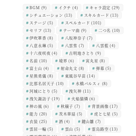
BGM
(9)
イクチ
(4)
キャラ設定
(29)
シチュエーション
(13)
スキルカード
(13)
ステージ
(5)
スペルカード
(101)
セリフ
(13)
テーマ曲
(9)
二つ名
(10)
伊吹萃香
(8)
八坂神奈子
(7)
八意永琳
(5)
八雲紫
(7)
八雲藍
(4)
十六夜咲夜
(4)
古明地さとり
(9)
名前
(10)
境界
(6)
寅丸星
(8)
富士山
(4)
射命丸文
(8)
弾幕
(5)
星熊勇儀
(8)
東風谷早苗
(14)
比那名居天子
(10)
水橋パルスィ
(8)
河城にとり
(5)
洩矢神
(11)
洩矢諏訪子
(19)
火焔猫燐
(6)
神の風
(6)
秋穣子
(7)
背景画像
(17)
能力
(20)
茨木華扇
(5)
虎と七星
(5)
衣装
(25)
酒
(4)
鍵山雛
(7)
雲居一輪
(5)
雲山
(5)
霊烏路空
(13)