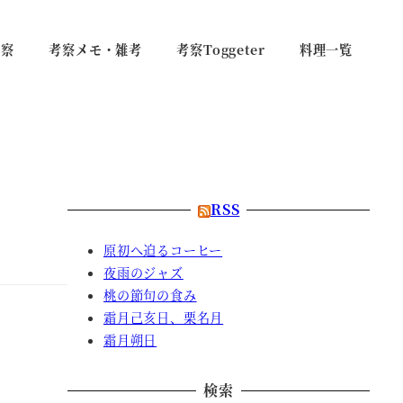
考察
考察メモ・雑考
考察Toggeter
料理一覧
RSS
原初へ迫るコーヒー
夜雨のジャズ
桃の節句の食み
霜月己亥日、栗名月
霜月朔日
検索