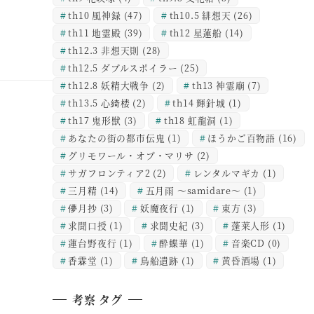
th10 風神録
(47)
th10.5 緋想天
(26)
th11 地霊殿
(39)
th12 星蓮船
(14)
th12.3 非想天則
(28)
th12.5 ダブルスポイラー
(25)
th12.8 妖精大戦争
(2)
th13 神霊廟
(7)
th13.5 心綺楼
(2)
th14 輝針城
(1)
th17 鬼形獣
(3)
th18 虹龍洞
(1)
あなたの街の都市伝鬼
(1)
ほうかご百物語
(16)
グリモワール・オブ・マリサ
(2)
サガフロンティア2
(2)
レンタルマギカ
(1)
三月精
(14)
五月雨 ～samidare～
(1)
儚月抄
(3)
妖魔夜行
(1)
東方
(3)
求聞口授
(1)
求聞史紀
(3)
蓬莱人形
(1)
蓮台野夜行
(1)
酔蝶華
(1)
音楽CD
(0)
香霖堂
(1)
鳥船遺跡
(1)
黄昏酒場
(1)
考察 タグ