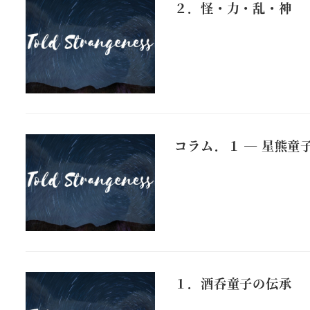
２．怪・力・乱・神
コラム．１ ― 星熊童
１．酒呑童子の伝承