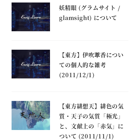
妖精眼 (グラムサイト /
glamsight) について
【東方】伊吹萃香につい
ての個人的な雑考
(2011/12/1)
【東方緋想天】緋色の気
質・天子の気質「極光」
と、文献上の「赤気」に
ついて (2011/11/1)