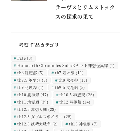
ラーヴスとリムストック
スの探求の果て―
考察 作品カテゴリ
Fate
(3)
Holoearth Chronicles Side:E ヤマト神想怪異譚
(1)
th6 紅魔郷
(5)
th7 妖々夢
(11)
th7.5 萃夢想
(8)
th8 永夜抄
(13)
th9 花映塚
(4)
th9.5 文花帖
(5)
th10 風神録
(47)
th10.5 緋想天
(26)
th11 地霊殿
(39)
th12 星蓮船
(14)
th12.3 非想天則
(28)
th12.5 ダブルスポイラー
(25)
th12.8 妖精大戦争
(2)
th13 神霊廟
(7)