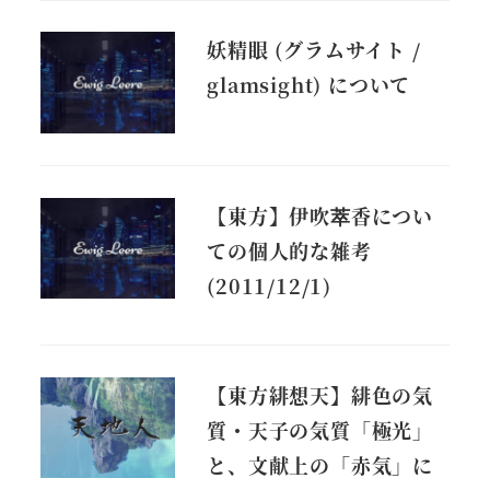
妖精眼 (グラムサイト /
glamsight) について
【東方】伊吹萃香につい
ての個人的な雑考
(2011/12/1)
【東方緋想天】緋色の気
質・天子の気質「極光」
と、文献上の「赤気」に