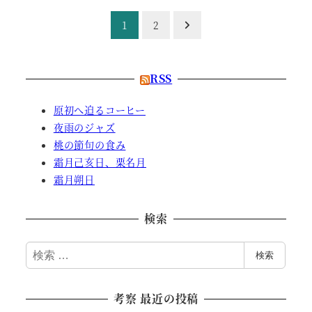
投
1
2
稿
の
RSS
ペ
原初へ迫るコーヒー
夜雨のジャズ
ー
桃の節句の食み
ジ
霜月己亥日、栗名月
霜月朔日
送
検索
り
検
検索
索
考察 最近の投稿