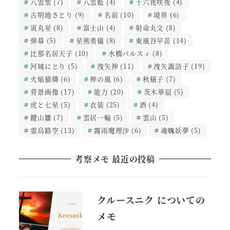
八雲紫
(7)
八雲藍
(4)
十六夜咲夜
(4)
古明地さとり
(9)
名前
(10)
境界
(6)
寅丸星
(8)
富士山
(4)
射命丸文
(8)
弾幕
(5)
星熊勇儀
(8)
東風谷早苗
(14)
比那名居天子
(10)
水橋パルスィ
(8)
河城にとり
(5)
洩矢神
(11)
洩矢諏訪子
(19)
火焔猫燐
(6)
神の風
(6)
秋穣子
(7)
背景画像
(17)
能力
(20)
茨木華扇
(5)
虎と七星
(5)
衣装
(25)
酒
(4)
鍵山雛
(7)
雲居一輪
(5)
雲山
(5)
霊烏路空
(13)
霧雨魔理沙
(6)
魂魄妖夢
(5)
考察メモ 最近の投稿
クルースニク についての
メモ