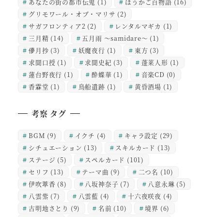
あなたの街の都市伝鬼
(1)
ほうかご百物語
(16)
グリモワール・オブ・マリサ
(2)
サガフロンティア2
(2)
レンタルマギカ
(1)
三月精
(14)
五月雨 ～samidare～
(1)
儚月抄
(3)
妖魔夜行
(1)
東方
(3)
求聞口授
(1)
求聞史紀
(3)
蓬莱人形
(1)
蓮台野夜行
(1)
酔蝶華
(1)
音楽CD
(0)
香霖堂
(1)
鳥船遺跡
(1)
黄昏酒場
(1)
考察 タグ
BGM
(9)
イクチ
(4)
キャラ設定
(29)
シチュエーション
(13)
スキルカード
(13)
ステージ
(5)
スペルカード
(101)
セリフ
(13)
テーマ曲
(9)
二つ名
(10)
伊吹萃香
(8)
八坂神奈子
(7)
八意永琳
(5)
八雲紫
(7)
八雲藍
(4)
十六夜咲夜
(4)
古明地さとり
(9)
名前
(10)
境界
(6)