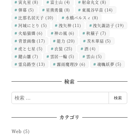
寅丸星
(8)
富士山
(4)
射命丸文
(8)
弾幕
(5)
星熊勇儀
(8)
東風谷早苗
(14)
比那名居天子
(10)
水橋パルスィ
(8)
河城にとり
(5)
洩矢神
(11)
洩矢諏訪子
(19)
火焔猫燐
(6)
神の風
(6)
秋穣子
(7)
背景画像
(17)
能力
(20)
茨木華扇
(5)
虎と七星
(5)
衣装
(25)
酒
(4)
鍵山雛
(7)
雲居一輪
(5)
雲山
(5)
霊烏路空
(13)
霧雨魔理沙
(6)
魂魄妖夢
(5)
検索
検
検索
索
カテゴリ
Web
(5)