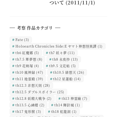
ついて (2011/11/1)
考察 作品カテゴリ
Fate
(3)
Holoearth Chronicles Side:E ヤマト神想怪異譚
(1)
th6 紅魔郷
(5)
th7 妖々夢
(11)
th7.5 萃夢想
(8)
th8 永夜抄
(13)
th9 花映塚
(4)
th9.5 文花帖
(5)
th10 風神録
(47)
th10.5 緋想天
(26)
th11 地霊殿
(39)
th12 星蓮船
(14)
th12.3 非想天則
(28)
th12.5 ダブルスポイラー
(25)
th12.8 妖精大戦争
(2)
th13 神霊廟
(7)
th13.5 心綺楼
(2)
th14 輝針城
(1)
th17 鬼形獣
(3)
th18 虹龍洞
(1)