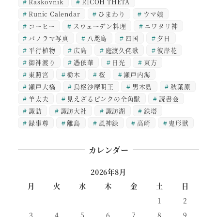
Raskovnik
RICOH THETA
Runic Calendar
ひまわり
ウマ娘
コーヒー
スウェーデン料理
ニワタリ神
パノラマ写真
八咫烏
四国
夕日
平行植物
広島
庭渡久侘歌
彼岸花
御神渡り
憑依華
日光
東方
東照宮
栃木
桜
瀬戸内海
瀬戸大橋
烏枢沙摩明王
男木島
秋葉原
羊太夫
見えざるピンクの全角獣
読書会
諏訪
諏訪大社
諏訪湖
鉄塔
録事尊
離島
風神録
高崎
鬼形獣
カレンダー
2026年8月
月
火
水
木
金
土
日
1
2
3
4
5
6
7
8
9