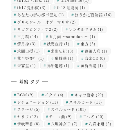
th13.5 心綺楼
(2)
th14 輝針城
(1)
th17 鬼形獣
(3)
th18 虹龍洞
(1)
あなたの街の都市伝鬼
(1)
ほうかご百物語
(16)
グリモワール・オブ・マリサ
(2)
サガフロンティア2
(2)
レンタルマギカ
(1)
三月精
(14)
五月雨 ～samidare～
(1)
儚月抄
(3)
妖魔夜行
(1)
東方
(3)
求聞口授
(1)
求聞史紀
(3)
蓬莱人形
(1)
蓮台野夜行
(1)
酔蝶華
(1)
音楽CD
(0)
香霖堂
(1)
鳥船遺跡
(1)
黄昏酒場
(1)
考察 タグ
BGM
(9)
イクチ
(4)
キャラ設定
(29)
シチュエーション
(13)
スキルカード
(13)
ステージ
(5)
スペルカード
(101)
セリフ
(13)
テーマ曲
(9)
二つ名
(10)
伊吹萃香
(8)
八坂神奈子
(7)
八意永琳
(5)