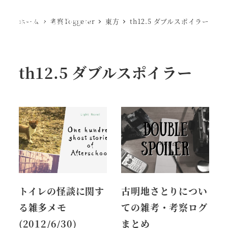
Ewig Leere
ホーム
考察Toggeter
東方
th12.5 ダブルスポイラー
MENU
th12.5 ダブルスポイラー
トイレの怪談に関す
古明地さとりについ
る雑多メモ
ての雑考・考察ログ
(2012/6/30)
まとめ